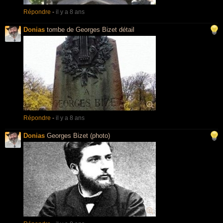
Répondre
-
il y a 8 ans
Donias
tombe de Georges Bizet détail
Répondre
-
il y a 8 ans
Donias
Georges Bizet (photo)