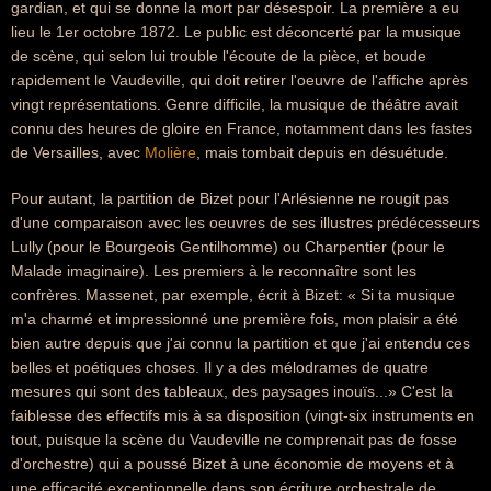
gardian, et qui se donne la mort par désespoir. La première a eu
lieu le 1er octobre 1872. Le public est déconcerté par la musique
de scène, qui selon lui trouble l'écoute de la pièce, et boude
rapidement le Vaudeville, qui doit retirer l'oeuvre de l'affiche après
vingt représentations. Genre difficile, la musique de théâtre avait
connu des heures de gloire en France, notamment dans les fastes
de Versailles, avec
Molière
, mais tombait depuis en désuétude.
Pour autant, la partition de Bizet pour l'Arlésienne ne rougit pas
d'une comparaison avec les oeuvres de ses illustres prédécesseurs
Lully (pour le Bourgeois Gentilhomme) ou Charpentier (pour le
Malade imaginaire). Les premiers à le reconnaître sont les
confrères. Massenet, par exemple, écrit à Bizet: « Si ta musique
m'a charmé et impressionné une première fois, mon plaisir a été
bien autre depuis que j'ai connu la partition et que j'ai entendu ces
belles et poétiques choses. Il y a des mélodrames de quatre
mesures qui sont des tableaux, des paysages inouïs...» C'est la
faiblesse des effectifs mis à sa disposition (vingt-six instruments en
tout, puisque la scène du Vaudeville ne comprenait pas de fosse
d'orchestre) qui a poussé Bizet à une économie de moyens et à
une efficacité exceptionnelle dans son écriture orchestrale de