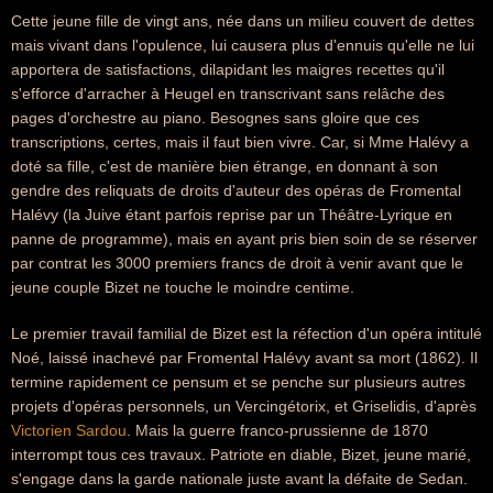
Cette jeune fille de vingt ans, née dans un milieu couvert de dettes
mais vivant dans l'opulence, lui causera plus d'ennuis qu'elle ne lui
apportera de satisfactions, dilapidant les maigres recettes qu'il
s'efforce d'arracher à Heugel en transcrivant sans relâche des
pages d'orchestre au piano. Besognes sans gloire que ces
transcriptions, certes, mais il faut bien vivre. Car, si Mme Halévy a
doté sa fille, c'est de manière bien étrange, en donnant à son
gendre des reliquats de droits d'auteur des opéras de Fromental
Halévy (la Juive étant parfois reprise par un Théâtre-Lyrique en
panne de programme), mais en ayant pris bien soin de se réserver
par contrat les 3000 premiers francs de droit à venir avant que le
jeune couple Bizet ne touche le moindre centime.
Le premier travail familial de Bizet est la réfection d'un opéra intitulé
Noé, laissé inachevé par Fromental Halévy avant sa mort (1862). Il
termine rapidement ce pensum et se penche sur plusieurs autres
projets d'opéras personnels, un Vercingétorix, et Griselidis, d'après
Victorien Sardou
. Mais la guerre franco-prussienne de 1870
interrompt tous ces travaux. Patriote en diable, Bizet, jeune marié,
s'engage dans la garde nationale juste avant la défaite de Sedan.