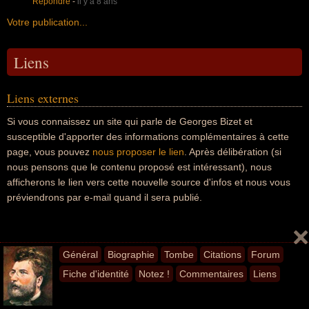
Répondre
-
il y a 8 ans
Votre publication...
Liens
Liens externes
Si vous connaissez un site qui parle de Georges Bizet et
susceptible d'apporter des informations complémentaires à cette
page, vous pouvez
nous proposer le lien
. Après délibération (si
nous pensons que le contenu proposé est intéressant), nous
afficherons le lien vers cette nouvelle source d'infos et nous vous
préviendrons par e-mail quand il sera publié.
Général
Biographie
Tombe
Citations
Forum
Fiche d'identité
Notez !
Commentaires
Liens
Coussins d'Exception
Découvrez les coussins d'exception
en
MAISON TRAMIS