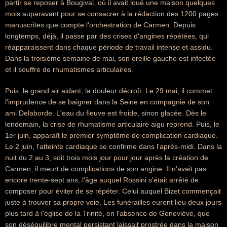
partir se reposer à Bougival, où il avait loué une maison quelques
mois auparavant pour se consacrer à la rédaction des 1200 pages
manuscrites que compte l'orchestration de Carmen. Depuis
longtemps, déjà, il passe par des crises d'angines répétées, qui
réapparaissent dans chaque période de travail intense et assidu.
Dans la troisième semaine de mai, son oreille gauche est infectée
et il souffre de rhumatismes articulaires.
Puis, le grand air aidant, la douleur décroît. Le 29 mai, il commet
l'imprudence de se baigner dans la Seine en compagnie de son
ami Delaborde. L'eau du fleuve est froide, sinon glacée. Dès le
lendemain, la crise de rhumatisme articulaire aigu reprend. Puis, le
1er juin, apparaît le premier symptôme de complication cardiaque.
Le 2 juin, l'atteinte cardiaque se confirme dans l'après-midi. Dans la
nuit du 2 au 3, soit trois mois jour pour jour après la création de
Carmen, il meurt de complications de son angine. Il n'avait pas
encore trente-sept ans, l'âge auquel Rossini s'était arrêté de
composer pour éviter de se répéter. Celui auquel Bizet commençait
juste à trouver sa propre voie. Les funérailles eurent lieu deux jours
plus tard à l'église de la Trinité, en l'absence de Geneviève, que
son déséquilibre mental persistant laissait prostrée dans la maison