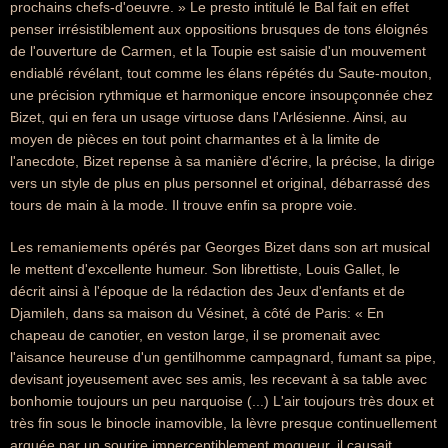
prochains chefs-d'oeuvre. » Le presto intitulé le Bal fait en effet
penser irrésistiblement aux oppositions brusques de tons éloignés
de l'ouverture de Carmen, et la Toupie est saisie d'un mouvement
endiablé révélant, tout comme les élans répétés du Saute-mouton,
une précision rythmique et harmonique encore insoupçonnée chez
Bizet, qui en fera un usage virtuose dans l'Arlésienne. Ainsi, au
moyen de pièces en tout point charmantes et à la limite de
l'anecdote, Bizet repense à sa manière d'écrire, la précise, la dirige
vers un style de plus en plus personnel et original, débarrassé des
tours de main à la mode. Il trouve enfin sa propre voie.
Les remaniements opérés par Georges Bizet dans son art musical
le mettent d'excellente humeur. Son librettiste, Louis Gallet, le
décrit ainsi à l'époque de la rédaction des Jeux d'enfants et de
Djamileh, dans sa maison du Vésinet, à côté de Paris: « En
chapeau de canotier, en veston large, il se promenait avec
l'aisance heureuse d'un gentilhomme campagnard, fumant sa pipe,
devisant joyeusement avec ses amis, les recevant à sa table avec
bonhomie toujours un peu narquoise (...) L'air toujours très doux et
très fin sous le binocle inamovible, la lèvre presque continuellement
arquée par un sourire imperceptiblement moqueur, il causait