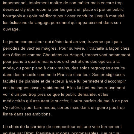
impersonnel, totalement maître de son métier mais encore trop
désireux d'y être reconnu par les gens en place et par un public
bourgeois au goût médiocre pour oser conduire jusqu'à maturité
les éclosions de langage personnel qui apparaissent dans son
ouvrage.
Le jeune compositeur qui désire tant arriver, traverse quelques
périodes de vaches maigres. Pour survivre, il travaille à façon chez
des éditeurs comme Choudens ou Heugel, transcrivant notamment
pour piano à quatre mains des orchestrations des opéras à la
mode, ou pour piano à deux mains, des solos regroupés ensuite
dans des recueils comme le Pianiste chanteur. Ses prodigieuses
facultés de pianiste et de lecteur à vue lui permettent d'accomplir
ces besognes assez rapidement. Elles lui font malheureusement
voir d'un peu trop près ce que le public demande, et les
médiocrités qui assurent le succès; il aura parfois du mal à ne pas
s'y référer, pour faire mieux, certes mais dans un genre pas trop
limité dans ses ambitions.
Le choix de la carrière de compositeur est une voie fermement
voulue par Bizet. Pianiste aux dons incomparables, il aurait pu