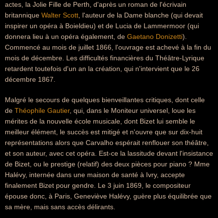
actes, la Jolie Fille de Perth, d'après un roman de l'écrivain
britannique
Walter Scott
, l'auteur de la Dame blanche (qui devait
inspirer un opéra à Boieldieu) et de Lucia de Lammermoor (qui
donnera lieu à un opéra également, de
Gaetano Donizetti
).
Commencé au mois de juillet 1866, l'ouvrage est achevé à la fin du
mois de décembre. Les difficultés financières du Théâtre-Lyrique
retardent toutefois d'un an la création, qui n'intervient que le 26
décembre 1867.
Malgré le secours de quelques bienveillantes critiques, dont celle
de
Théophile Gautier
, qui, dans le Moniteur universel, loue les
mérites de la nouvelle école musicale, dont Bizet lui semble le
meilleur élément, le succès est mitigé et n'ouvre que sur dix-huit
représentations alors que Carvalho espérait renflouer son théâtre,
et son auteur, avec cet opéra. Est-ce la lassitude devant l'insistance
de Bizet, ou le prestige (relatif) des deux pièces pour piano ? Mme
Halévy, internée dans une maison de santé à Ivry, accepte
finalement Bizet pour gendre. Le 3 juin 1869, le compositeur
épouse donc, à Paris, Geneviève Halévy, guère plus équilibrée que
sa mère, mais sans accès délirants.