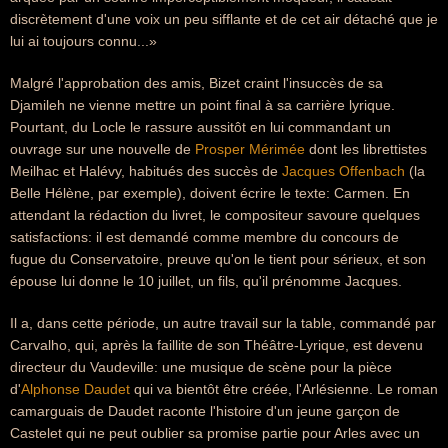
discrètement d'une voix un peu sifflante et de cet air détaché que je
lui ai toujours connu...»
Malgré l'approbation des amis, Bizet craint l'insuccès de sa
Djamileh ne vienne mettre un point final à sa carrière lyrique.
Pourtant, du Locle le rassure aussitôt en lui commandant un
ouvrage sur une nouvelle de
Prosper Mérimée
dont les librettistes
Meilhac et Halévy, habitués des succès de
Jacques Offenbach
(la
Belle Hélène, par exemple), doivent écrire le texte: Carmen. En
attendant la rédaction du livret, le compositeur savoure quelques
satisfactions: il est demandé comme membre du concours de
fugue du Conservatoire, preuve qu'on le tient pour sérieux, et son
épouse lui donne le 10 juillet, un fils, qu'il prénomme Jacques.
Il a, dans cette période, un autre travail sur la table, commandé par
Carvalho, qui, après la faillite de son Théâtre-Lyrique, est devenu
directeur du Vaudeville: une musique de scène pour la pièce
d'
Alphonse Daudet
qui va bientôt être créée, l'Arlésienne. Le roman
camarguais de Daudet raconte l'histoire d'un jeune garçon de
Castelet qui ne peut oublier sa promise partie pour Arles avec un