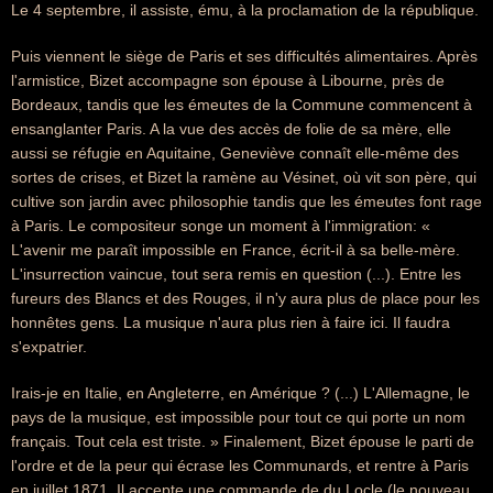
Le 4 septembre, il assiste, ému, à la proclamation de la république.
Puis viennent le siège de Paris et ses difficultés alimentaires. Après
l'armistice, Bizet accompagne son épouse à Libourne, près de
Bordeaux, tandis que les émeutes de la Commune commencent à
ensanglanter Paris. A la vue des accès de folie de sa mère, elle
aussi se réfugie en Aquitaine, Geneviève connaît elle-même des
sortes de crises, et Bizet la ramène au Vésinet, où vit son père, qui
cultive son jardin avec philosophie tandis que les émeutes font rage
à Paris. Le compositeur songe un moment à l'immigration: «
L'avenir me paraît impossible en France, écrit-il à sa belle-mère.
L'insurrection vaincue, tout sera remis en question (...). Entre les
fureurs des Blancs et des Rouges, il n'y aura plus de place pour les
honnêtes gens. La musique n'aura plus rien à faire ici. Il faudra
s'expatrier.
Irais-je en Italie, en Angleterre, en Amérique ? (...) L'Allemagne, le
pays de la musique, est impossible pour tout ce qui porte un nom
français. Tout cela est triste. » Finalement, Bizet épouse le parti de
l'ordre et de la peur qui écrase les Communards, et rentre à Paris
en juillet 1871. Il accepte une commande de du Locle (le nouveau