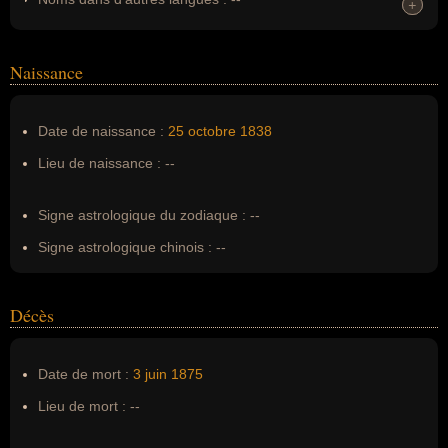
+
+
Homonymes :
0
(aucun)
Naissance
Nom de famille :
Bizet
Pseudonyme :
--
Date de naissance :
25 octobre
1838
Surnom :
--
Lieu de naissance :
--
Erreurs d'écriture :
george bizet, Geoge BIZET, G.BIZET
Signe astrologique du zodiaque :
--
Signe astrologique chinois :
--
Décès
Date de mort :
3 juin
1875
Lieu de mort :
--