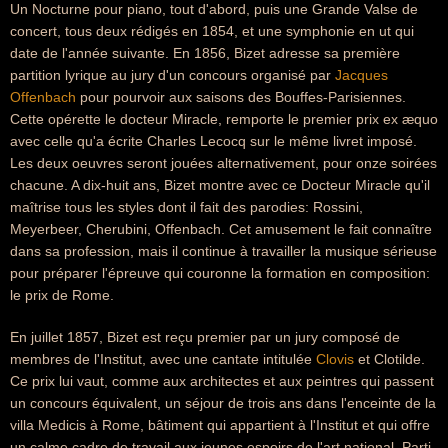
Un Nocturne pour piano, tout d'abord, puis une Grande Valse de
concert, tous deux rédigés en 1854, et une symphonie en ut qui
date de l'année suivante. En 1856, Bizet adresse sa première
partition lyrique au jury d'un concours organisé par
Jacques
Offenbach
pour pourvoir aux saisons des Bouffes-Parisiennes.
Cette opérette le docteur Miracle, remporte le premier prix ex æquo
avec celle qu'a écrite Charles Lecocq sur le même livret imposé.
Les deux oeuvres seront jouées alternativement, pour onze soirées
chacune. A dix-huit ans, Bizet montre avec ce Docteur Miracle qu'il
maîtrise tous les styles dont il fait des parodies: Rossini,
Meyerbeer, Cherubini, Offenbach. Cet amusement le fait connaître
dans sa profession, mais il continue à travailler la musique sérieuse
pour préparer l'épreuve qui couronne la formation en composition:
le prix de Rome.
En juillet 1857, Bizet est reçu premier par un jury composé de
membres de l'Institut, avec une cantate intitulée
Clovis
et Clotilde.
Ce prix lui vaut, comme aux architectes et aux peintres qui passent
un concours équivalent, un séjour de trois ans dans l'enceinte de la
villa Medicis à Rome, bâtiment qui appartient à l'Institut et qui offre
un calme cadre de travail aux jeunes espoirs de l'art national. Parti