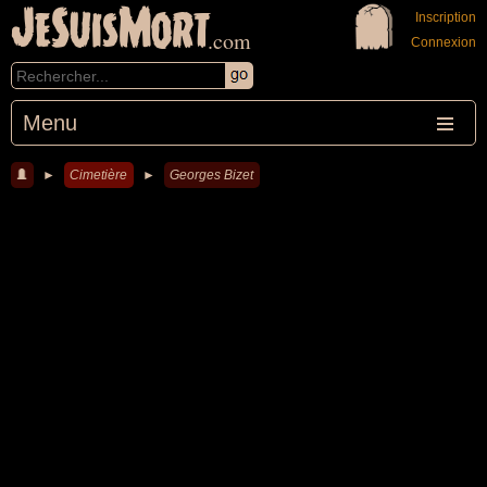
JeSuisMort
Inscription
.com
Connexion
Menu
►
Cimetière
►
Georges Bizet