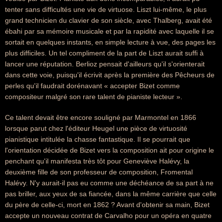
tenter sans difficultés une vie de virtuose. Liszt lui-même, le plus
grand technicien du clavier de son siècle, avec Thalberg, avait été
ébahi par sa mémoire musicale et par la rapidité avec laquelle il se
sortait en quelques instants, en simple lecture à vue, des pages les
plus difficiles. Un tel compliment de la part de Liszt aurait suffi à
lancer une réputation. Berlioz pensait d'ailleurs qu'il s'orienterait
dans cette voie, puisqu'il écrivit après la première des Pêcheurs de
perles qu'il faudrait dorénavant « accepter Bizet comme
compositeur malgré son rare talent de pianiste lecteur ».
Ce talent devait être encore souligné par Marmontel en 1866
lorsque parut chez l'éditeur Heugel une pièce de virtuosité
pianistique intitulée la chasse fantastique. Il se pourrait que
l'orientation décidée de Bizet vers la composition ait pour origine le
penchant qu'il manifesta très tôt pour Geneviève Halévy, la
deuxième fille de son professeur de composition, Fromental
Halévy. N'y aurait-il pas eu comme une déchéance de sa part à ne
pas briller, aux yeux de sa fiancée, dans la même carrière que celle
du père de celle-ci, mort en 1862 ? Avant d'obtenir sa main, Bizet
accepte un nouveau contrat de Carvalho pour un opéra en quatre