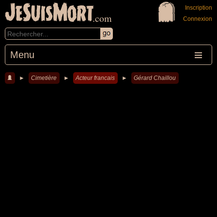
JeSuisMort
Inscription
.com
Connexion
Menu
►
Cimetière
►
Acteur francais
►
Gérard Chaillou