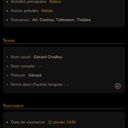
Activités principales :
Acteur
Autres activités :
Artiste
Domaines :
Art, Cinéma, Télévision, Théâtre
Noms
Nom usuel :
Gérard Chaillou
Nom complet :
--
Prénom :
Gérard
Noms dans d'autres langues :
--
+
+
Homonymes :
0
(aucun)
Naissance
Nom de famille :
Chaillou
Pseudonyme :
--
Date de naissance :
11 janvier
1946
Surnom :
--