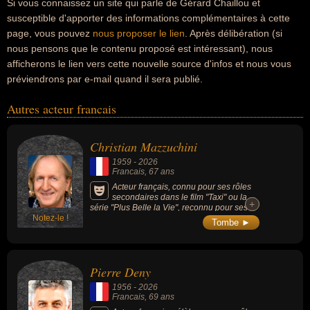
Si vous connaissez un site qui parle de Gérard Chaillou et
susceptible d'apporter des informations complémentaires à cette
page, vous pouvez
nous proposer le lien
. Après délibération (si
nous pensons que le contenu proposé est intéressant), nous
afficherons le lien vers cette nouvelle source d'infos et nous vous
préviendrons par e-mail quand il sera publié.
Autres acteur francais
Christian Mazzuchini
1959
-
2026
Francais
, 67 ans
Acteur français, connu pour ses rôles
secondaires dans le film "Taxi" ou la
+
+
série "Plus Belle la Vie", reconnu pour ses
Notez-le !
seuls-en-scène satiriques et ses adaptations
Tombe ►
décalées, notamment à travers un long
compagnonnage artistique avec l'auteur
Serge Valletti, par son travail sur les thèmes
de la folie et de la santé mentale, en créant
Pierre Deny
des spectacles inspirés des écrits du
psychiatre François Tosquelles.
1956
-
2026
Francais
, 69 ans