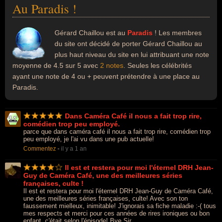
Au Paradis !
Gérard Chaillou est au
Paradis
! Les membres
du site ont décidé de porter Gérard Chaillou au
plus haut niveau du site en lui attribuant une note
moyenne de 4.5 sur 5 avec
2 notes
. Seules les célébrités
ayant une note de 4 ou + peuvent prétendre à une place au
Paradis.
Dans Caméra Café il nous a fait trop rire,
comédien trop peu employé.
parce que dans caméra café il nous a fait trop rire, comédien trop
peu employé, je l'ai vu dans une pub actuelle!
Commentez
-
il y a 1 an
Il est et restera pour moi l'éternel DRH Jean-
Guy de Caméra Café, une des meilleures séries
françaises, culte !
Il est et restera pour moi l'éternel DRH Jean-Guy de Caméra Café,
une des meilleures séries françaises, culte! Avec son ton
faussement mielleux, inimitable! J'ignorais sa fiche maladie :-( tous
mes respects et merci pour ces années de rires ironiques ou bon
enfant, c'était selon l'épisode! Bye Sir...