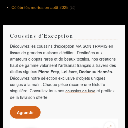
Petit Baigneur » (1967), « Hibernatus »
(1969), « La Folie des grandeurs » (1971), «
Célébrités mortes en août 2025
(19)
Les Aventures de Rabbi Jacob » (1973), «
L'Aile ou la Cuisse » (1976), « La Zizanie »
(1978), « La Soupe aux choux » (1981), «
L'Avare » (1980). Très peu récompensé, il
reçoit seulement un César d'honneur pour
l'ensemble de sa carrière en 1980.
Coussins d'Exception
Découvrez les coussins d'exception
en
MAISON TRAMIS
tissus de grandes maisons d'édition. Destinées aux
amateurs d'objets rares et de beaux textiles, nos créations
haut de gamme valorisent l'artisanat français à travers des
étoffes signées
,
,
ou
.
Pierre Frey
Lelièvre
Dedar
Hermès
Découvrez notre sélection exclusive d'objets uniques
conçus à la main. Chaque pièce raconte une histoire
singulière. Consultez tous nos
et profitez
coussins de luxe
de la livraison offerte.
Agrandir