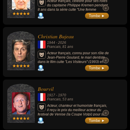
Acteur français, célèbre pour ses rôles
du capitaine Philippe Kremen pendant
+
+
8 ans dans la série culte "Une femme
d'honneur" (1996-2008) aux côtés de
Tombe ►
Corinne Touzet, Renaud Dumaze dans le
feuilleton quotidien "Demain nous
appartient" (2017-) mais aussi "Julie
Lescaut" ou "La Kiné" ou "Emily in Paris".
Christian Bujeau
1944
-
2026
Francais
, 81 ans
Acteur français, connu pour son rôle de
Jean-Pierre Goulard, le mari dentiste,
+
+
dans le film culte "Les Visiteurs" (1993) et le
Maître d'armes dans la série "Kaamelott"
Tombe ►
(2005-2009) célèbre pour ses répliques
cinglantes.
Bourvil
1917
-
1970
Francais
, 53 ans
Acteur, chanteur et humoriste français,
il reçu le prix du meilleur acteur du
+
+
festival de Venise (la Coupe Volpi) pour son
rôle dans le film « La Traversée de Paris ».
Tombe ►
Puis il deviendra célèbre grâce à « La
Grande Vadrouille » (1966, avec Louis de