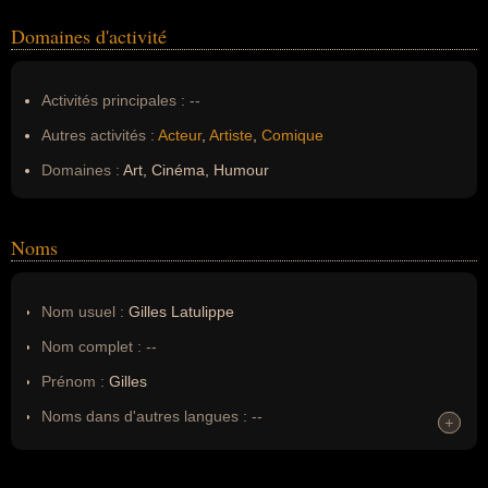
Domaines d'activité
Activités principales :
--
Autres activités :
Acteur
,
Artiste
,
Comique
Domaines :
Art, Cinéma, Humour
Noms
Nom usuel :
Gilles Latulippe
Nom complet :
--
Prénom :
Gilles
Noms dans d'autres langues :
--
+
+
Homonymes :
0
(aucun)