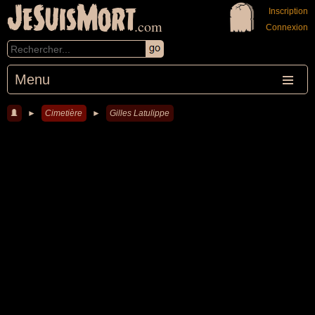
JeSuisMort
Inscription
.com
Connexion
Menu
►
Cimetière
►
Gilles Latulippe