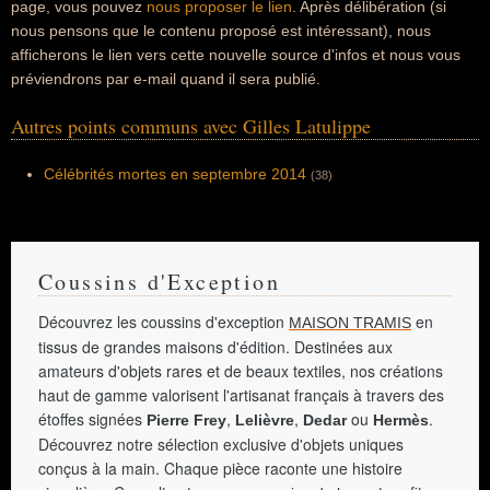
page, vous pouvez
nous proposer le lien
. Après délibération (si
nous pensons que le contenu proposé est intéressant), nous
afficherons le lien vers cette nouvelle source d'infos et nous vous
préviendrons par e-mail quand il sera publié.
Autres points communs avec Gilles Latulippe
Célébrités mortes en septembre 2014
(38)
Coussins d'Exception
Découvrez les coussins d'exception
en
MAISON TRAMIS
tissus de grandes maisons d'édition. Destinées aux
amateurs d'objets rares et de beaux textiles, nos créations
haut de gamme valorisent l'artisanat français à travers des
étoffes signées
,
,
ou
.
Pierre Frey
Lelièvre
Dedar
Hermès
Découvrez notre sélection exclusive d'objets uniques
conçus à la main. Chaque pièce raconte une histoire