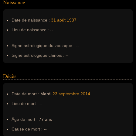
Naissance
Nom de famille :
Latulippe
Pseudonyme :
--
Date de naissance :
31 août
1937
Surnom :
--
Lieu de naissance :
--
Erreurs d'écriture :
--
Signe astrologique du zodiaque :
--
Signe astrologique chinois :
--
Décès
Date de mort :
Mardi
23 septembre
2014
Lieu de mort :
--
Âge de mort :
77 ans
Cause de mort :
--