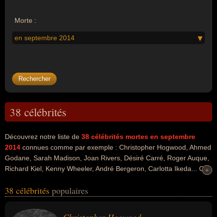
Morte :
en septembre 2014
38 célébrités
Découvrez notre liste de
38
célébrités mortes en septembre
2014
connues comme par exemple : Christopher Hogwood, Ahmed
Godane, Sarah Madison, Joan Rivers, Désiré Carré, Roger Auque,
Richard Kiel, Kenny Wheeler, André Bergeron, Carlotta Ikeda... Ces
+
+
personnalités peuvent avoir des liens variés dans les domaines de
38 célébrités
populaires
l'art, de la musique, de la radio, de la guerre, de la religion, du
cinéma, de la télévision, du football, du sport, du sport collectif, du
journalisme, de la politique, de la politique de gauche ou de la