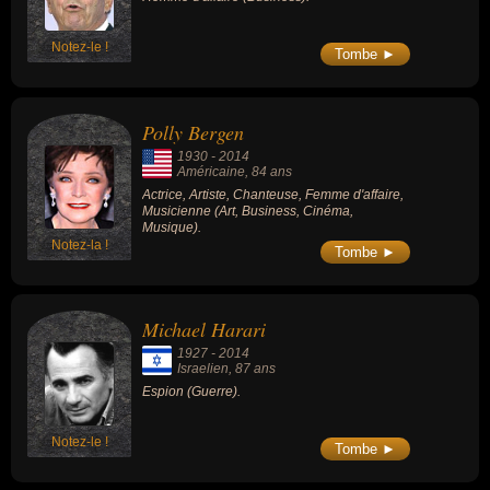
Notez-le !
Tombe ►
Polly Bergen
1930
-
2014
Américaine
, 84 ans
Actrice, Artiste, Chanteuse, Femme d'affaire,
Musicienne (Art, Business, Cinéma,
Musique).
Notez-la !
Tombe ►
Michael Harari
1927
-
2014
Israelien
, 87 ans
Espion (Guerre).
Notez-le !
Tombe ►