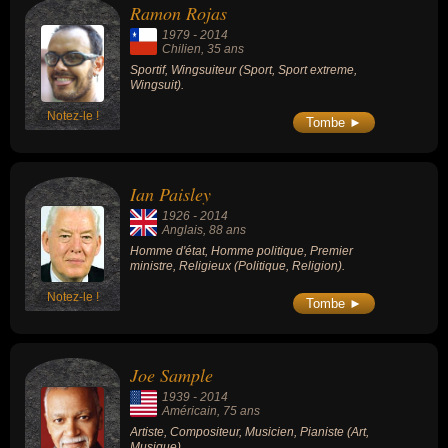
Ramon Rojas
1979
-
2014
Chilien
, 35 ans
Sportif, Wingsuiteur (Sport, Sport extreme,
Wingsuit).
Notez-le !
Tombe ►
Ian Paisley
1926
-
2014
Anglais
, 88 ans
Homme d'état, Homme politique, Premier
ministre, Religieux (Politique, Religion).
Notez-le !
Tombe ►
Joe Sample
1939
-
2014
Américain
, 75 ans
Artiste, Compositeur, Musicien, Pianiste (Art,
Musique).