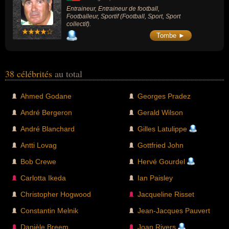
Entraineur, Entraineur de football,
Footballeur, Sportif (Football, Sport, Sport
collectif).
Tombe ►
38 célébrités
au total
Ahmed Godane
Georges Pradez
André Bergeron
Gerald Wilson
André Blanchard
Gilles Latulippe
Antti Lovag
Gottfried John
Bob Crewe
Hervé Gourdel
Carlotta Ikeda
Ian Paisley
Christopher Hogwood
Jacqueline Risset
Constantin Melnik
Jean-Jacques Pauvert
Danièle Breem
Joan Rivers