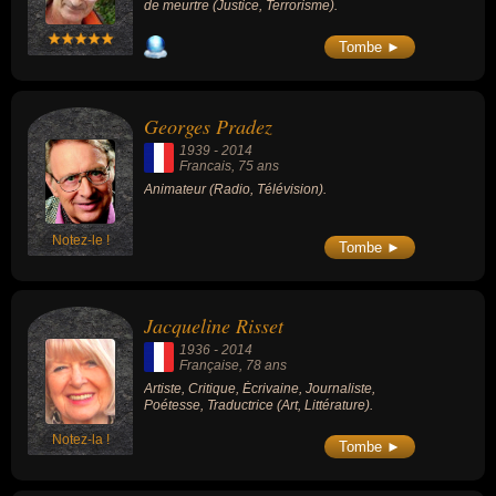
de meurtre (Justice, Terrorisme).
Tombe ►
Georges Pradez
1939
-
2014
Francais
, 75 ans
Animateur (Radio, Télévision).
Notez-le !
Tombe ►
Jacqueline Risset
1936
-
2014
Française
, 78 ans
Artiste, Critique, Écrivaine, Journaliste,
Poétesse, Traductrice (Art, Littérature).
Notez-la !
Tombe ►