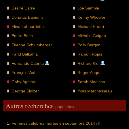
Désiré Carré
Joe Sample
Donatas Banionis
Kenny Wheeler
Elina Labourdette
Michael Harari
Emilio Botin
Michèle Guigon
Etienne Schlumberger
Polly Bergen
Farid Belkahia
Ramon Rojas
Fernando Cabrita
Richard Kiel
François Wahl
Roger Auque
Gaby Aghion
Sarah Madison
George Sluizer
Yves Marchesseau
Autres recherches
populaires
Femmes célèbres mortes en septembre 2014
(9)