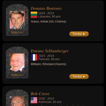
Donatas Banionis
1924
-
2014
Lituanien
, 90 ans
Acteur, Artiste (Art, Cinéma).
Notez-le !
Tombe ►
Etienne Schlumberger
1915
-
2014
Francais
, 99 ans
Militaire, Résistant (Guerre).
Notez-le !
Tombe ►
Bob Crewe
1930
-
2014
Américain
, 83 ans