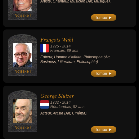
Artiste, Chanteur, Musicien (Art, Musique).
Notez-le !
Tombe ►
François Wahl
1925
-
2014
Francais
, 89 ans
Éditeur, Homme d'affaire, Philosophe (Art,
Business, Littérature, Philosophie).
Notez-le !
Tombe ►
George Sluizer
1932
-
2014
Néerlandais
, 82 ans
Acteur, Artiste (Art, Cinéma).
Notez-le !
Tombe ►