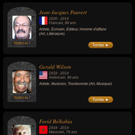
Jean-Jacques Pauvert
1926
-
2014
Francais
, 88 ans
Artiste, Écrivain, Éditeur, Homme d'affaire
(Art, Littérature).
Notez-le !
Tombe ►
Gerald Wilson
1918
-
2014
Américain
, 96 ans
Artiste, Musicien, Tromboniste (Art, Musique).
Notez-le !
Tombe ►
Farid Belkahia
1934
-
2014
Marocain
, 79 ans