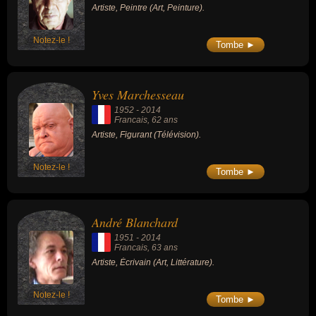
Artiste, Peintre (Art, Peinture).
Notez-le !
Tombe ►
Yves Marchesseau
1952
-
2014
Francais
, 62 ans
Artiste, Figurant (Télévision).
Notez-le !
Tombe ►
André Blanchard
1951
-
2014
Francais
, 63 ans
Artiste, Écrivain (Art, Littérature).
Notez-le !
Tombe ►