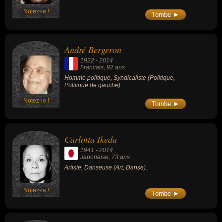
Notez-le !
Tombe ►
André Bergeron
1922
-
2014
Francais
, 92 ans
Homme politique, Syndicaliste (Politique,
Politique de gauche).
Notez-le !
Tombe ►
Carlotta Ikeda
1941
-
2014
Japonaise
, 73 ans
Artiste, Danseuse (Art, Danse).
Notez-la !
Tombe ►