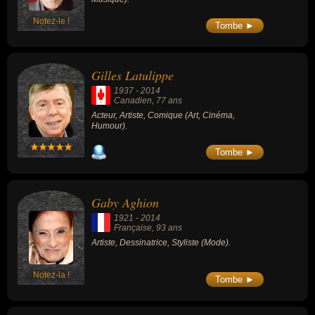
Notez-le !
Tombe ►
Gilles Latulippe
1937
-
2014
Canadien
, 77 ans
Acteur, Artiste, Comique (Art, Cinéma,
Humour).
Tombe ►
Gaby Aghion
1921
-
2014
Française
, 93 ans
Artiste, Dessinatrice, Styliste (Mode).
Notez-la !
Tombe ►