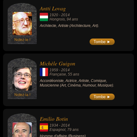
Antti Lovag
1920
-
2014
Hongrois
, 94 ans
Architecte, Artiste (Architecture, Art).
Notez-le !
Tombe ►
Michèle Guigon
1959
-
2014
Française
, 55 ans
Accordéoniste, Actrice, Artiste, Comique,
Musicienne (Art, Cinéma, Humour, Musique).
Notez-la !
Tombe ►
Emilio Botin
1934
-
2014
Espagnol
, 79 ans
Homme d'affaire (Business).