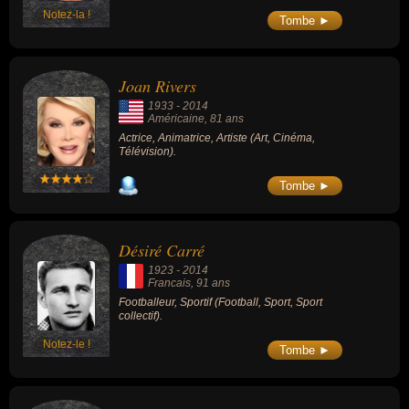
Notez-la !
Tombe ►
Joan Rivers
1933
-
2014
Américaine
, 81 ans
Actrice, Animatrice, Artiste (Art, Cinéma,
Télévision).
Tombe ►
Désiré Carré
1923
-
2014
Francais
, 91 ans
Footballeur, Sportif (Football, Sport, Sport
collectif).
Notez-le !
Tombe ►