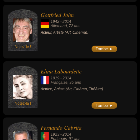
Gottfried John
1942
-
2014
Allemand
, 72 ans
Acteur, Artiste (Art, Cinéma).
Notez-le !
Tombe ►
Elina Labourdette
1919
-
2014
Française
, 95 ans
Actrice, Artiste (Art, Cinéma, Théâtre).
Notez-la !
Tombe ►
Fernando Cabrita
1923
-
2014
Portugais
, 91 ans