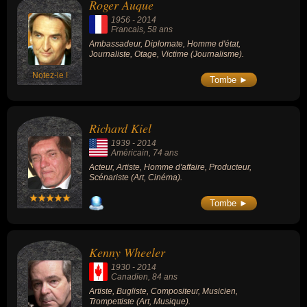
Roger Auque
1956
-
2014
Francais
, 58 ans
Ambassadeur, Diplomate, Homme d'état,
Journaliste, Otage, Victime (Journalisme).
Notez-le !
Tombe ►
Richard Kiel
1939
-
2014
Américain
, 74 ans
Acteur, Artiste, Homme d'affaire, Producteur,
Scénariste (Art, Cinéma).
Tombe ►
Kenny Wheeler
1930
-
2014
Canadien
, 84 ans
Artiste, Bugliste, Compositeur, Musicien,
Trompettiste (Art, Musique).