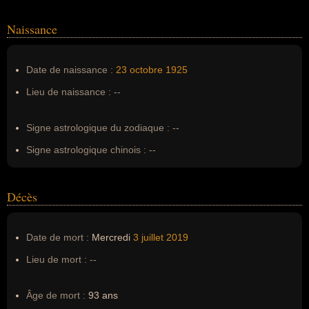
Noms dans d'autres langues :
--
Homonymes :
0
(aucun)
Naissance
Nom de famille :
Houston
Date de naissance :
23 octobre
1925
Pseudonyme :
--
Lieu de naissance :
--
Surnom :
Glyn Houston
Erreurs d'écriture :
--
Signe astrologique du zodiaque :
--
Signe astrologique chinois :
--
Décès
Date de mort :
Mercredi
3 juillet
2019
Lieu de mort :
--
Âge de mort :
93 ans