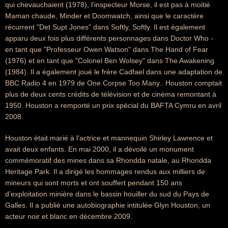
qui chevauchaient (1978), l'inspecteur Morse, il est pas à moitié
Maman chaude, Minder et Doomwatch, ainsi que le caractère
récurrent "Det Supt Jones" dans Softly, Softly. Il est également
apparu deux fois plus différents personnages dans Doctor Who -
en tant que "Professeur Owen Watson" dans The Hand of Fear
(1976) et en tant que "Colonel Ben Wolsey" dans The Awakening
(1984). Il a également joué le frère Cadfael dans une adaptation de
BBC Radio 4 en 1979 de One Corpse Too Many.. Houston comptait
plus de deux cents crédits de télévision et de cinéma remontant à
1950. Houston a remporté un prix spécial du BAFTA Cymru en avril
2008.
Houston était marié à l'actrice et mannequin Shirley Lawrence et
avait deux enfants. En mai 2000, il a dévoilé un monument
commémoratif des mines dans sa Rhondda natale, au Rhondda
Heritage Park. Il a dirigé les hommages rendus aux milliers de
mineurs qui sont morts et ont souffert pendant 150 ans
d’exploitation minière dans le bassin houiller du sud du Pays de
Galles. Il a publié une autobiographie intitulée Glyn Houston, un
acteur noir et blanc en décembre 2009.