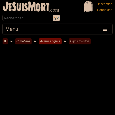
JeSuisMort
Inscription
.com
Connexion
Menu
►
Cimetière
►
Acteur anglais
►
Glyn Houston