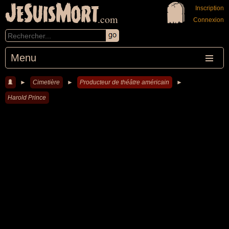
JeSuisMort
Inscription
.com
Connexion
Menu
►
Cimetière
►
Producteur de théâtre américain
►
Harold Prince