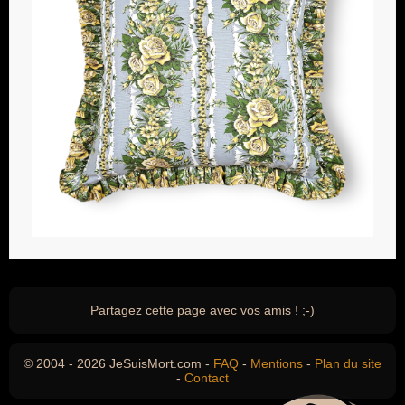
Partagez cette page avec vos amis ! ;-)
© 2004 - 2026 JeSuisMort.com -
FAQ
-
Mentions
-
Plan du site
-
Contact