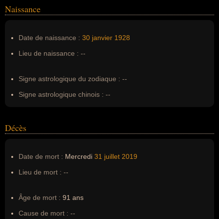
Homonymes :
0
(aucun)
Naissance
Nom de famille :
Prince
Date de naissance :
30 janvier
1928
Pseudonyme :
--
Lieu de naissance :
--
Surnom :
--
Erreurs d'écriture :
--
Signe astrologique du zodiaque :
--
Signe astrologique chinois :
--
Décès
Date de mort :
Mercredi
31 juillet
2019
Lieu de mort :
--
Âge de mort :
91 ans
Cause de mort :
--