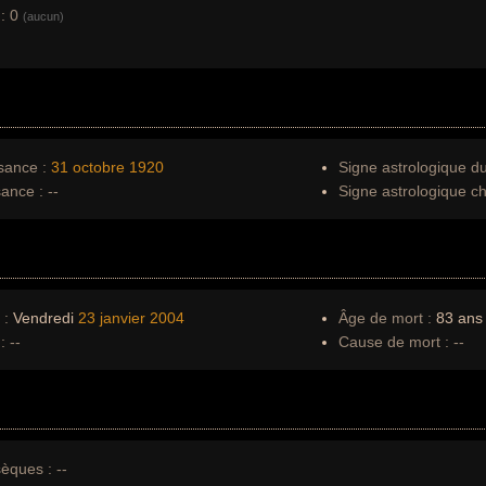
:
0
(aucun)
sance :
31 octobre
1920
Signe astrologique d
sance :
--
Signe astrologique ch
 :
Vendredi
23 janvier
2004
Âge de mort :
83 ans
:
--
Cause de mort :
--
èques :
--