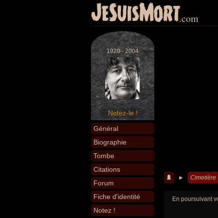
JeSuisMort
.com
1920 - 2004
Notez-le !
Général
Biographie
Tombe
Citations
►
Cimetière
Forum
Fiche d'identité
En poursuivant vo
Notez !