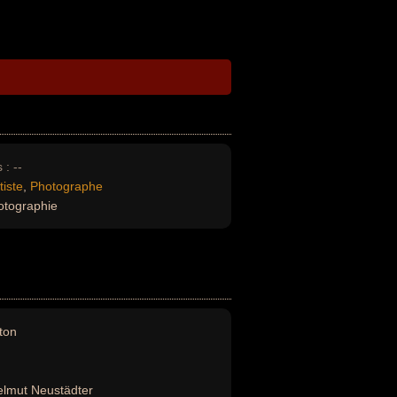
 :
--
tiste
,
Photographe
otographie
ton
lmut Neustädter