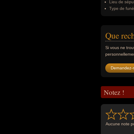
Lieu de sépul
Type de funér
Que rec
Si vous ne tro
personnellement
Demandez-
Notez !
Aucune note po