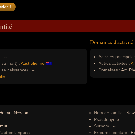
ntité
Domaines d'activité
 :
--
Activités principales
à sa mort) :
Australienne
Autres activités :
Ar
à sa naissance) :
--
Domaines :
Art, Ph
lin
Helmut Newton
Nom de famille :
New
 :
--
Pseudonyme :
--
lmut
Surnom :
--
autres langues :
--
Erreurs d'écriture :
He