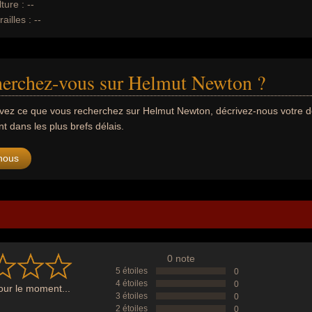
ture :
--
ailles :
--
herchez-vous sur Helmut Newton ?
uvez ce que vous recherchez sur Helmut Newton, décrivez-nous votre
 dans les plus brefs délais.
nous
0 note
5 étoiles
0
4 étoiles
0
ur le moment...
3 étoiles
0
2 étoiles
0