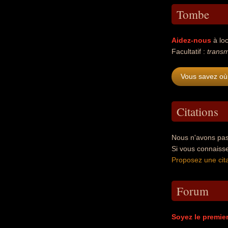
Tombe
Aidez-nous
à loc
Facultatif :
transm
Vous savez où
Citations
Nous n'avons pas
Si vous connaiss
Proposez une cita
Forum
Soyez le premie