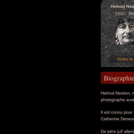
Helmut Ne
1920 - 20
Notez-le 
Biographi
Helmut Newton, né
photographe austr
Il est connu pou
Catherine Deneuve
De père juif alle