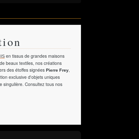
tion
en tissus de grandes maisons
IS
de beaux textiles, nos créations
vers des étoffes signées
,
Pierre Frey
tion exclusive d'objets uniques
e singulière. Consultez tous nos