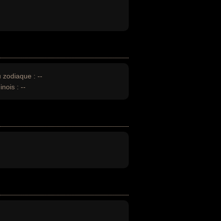
u zodiaque :
--
inois :
--