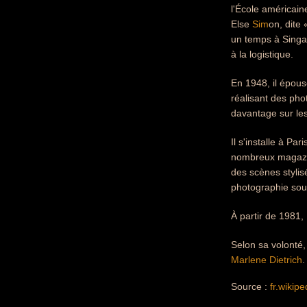
l'École américain
Else
Sim
on, dite 
un temps à Singap
à la logistique.
En 1948, il épous
réalisant des pho
davantage sur le
Il s'installe à P
nombreux magazine
des scènes stylis
photographie sous
À partir de 1981
Selon sa volonté,
Marlene Dietrich
.
Source :
fr.wikipe