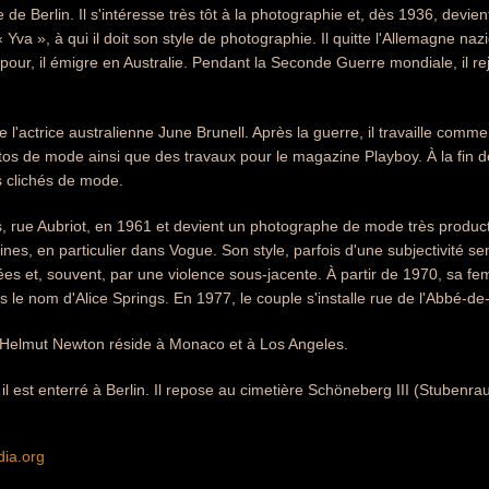
e de Berlin. Il s'intéresse très tôt à la photographie et, dès 1936, devi
« Yva », à qui il doit son style de photographie. Il quitte l'Allemagne na
our, il émigre en Australie. Pendant la Seconde Guerre mondiale, il rejo
e l'actrice australienne June Brunell. Après la guerre, il travaille co
tos de mode ainsi que des travaux pour le magazine Playboy. À la fin 
s clichés de mode.
aris, rue Aubriot, en 1961 et devient un photographe de mode très produ
s, en particulier dans Vogue. Son style, parfois d'une subjectivité sen
ées et, souvent, par une violence sous-jacente. À partir de 1970, sa f
 le nom d'Alice Springs. En 1977, le couple s'installe rue de l'Abbé-de
, Helmut Newton réside à Monaco et à Los Angeles.
 il est enterré à Berlin. Il repose au cimetière Schöneberg III (Stuben
dia.org