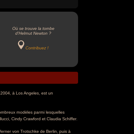
Où se trouve la tombe
d'Helmut Newton ?
Contribuez !
 2004, à Los Angeles, est un
nombreux modèles parmi lesquelles
ucci, Cindy Crawford et Claudia Schiffer.
erner von Trotschke de Berlin, puis à