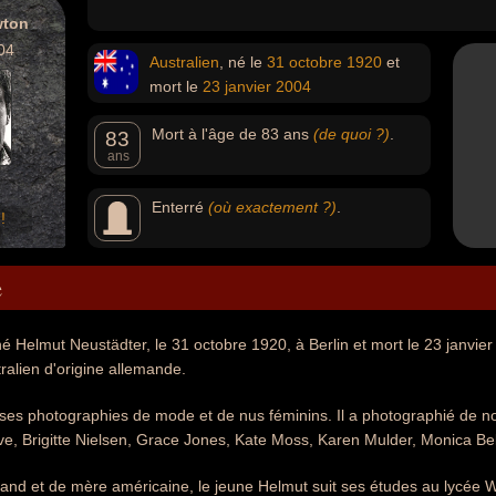
wton
04
Australien
, né le
31 octobre
1920
et
mort le
23 janvier
2004
Mort à l'âge de 83 ans
(de quoi ?)
.
83
ans
Enterré
(où exactement ?)
.
!
e
 Helmut Neustädter, le 31 octobre 1920, à Berlin et mort le 23 janvier
alien d'origine allemande.
r ses photographies de mode et de nus féminins. Il a photographié de 
, Brigitte Nielsen, Grace Jones, Kate Moss, Karen Mulder, Monica Bell
mand et de mère américaine, le jeune Helmut suit ses études au lycée W