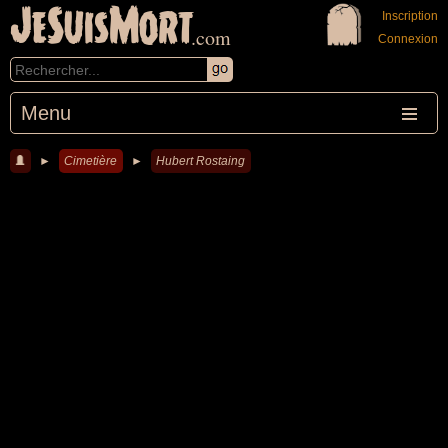
JeSuisMort
Inscription
.com
Connexion
Menu
►
Cimetière
►
Hubert Rostaing