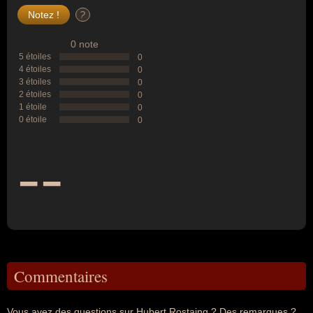
?
0 note
5 étoiles
0
4 étoiles
0
3 étoiles
0
2 étoiles
0
1 étoile
0
0 étoile
0
--
Commentaires
Vous avez des questions sur Hubert Rostaing ? Des remarques ?