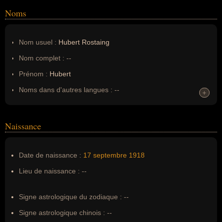
Noms
Nom usuel :
Hubert Rostaing
Nom complet :
--
Prénom :
Hubert
Noms dans d'autres langues :
--
+
+
Homonymes :
0
(aucun)
Naissance
Nom de famille :
Rostaing
Pseudonyme :
--
Date de naissance :
17 septembre
1918
Surnom :
--
Lieu de naissance :
--
Erreurs d'écriture :
--
Signe astrologique du zodiaque :
--
Signe astrologique chinois :
--