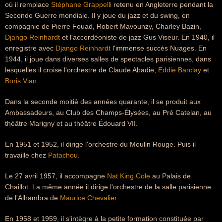
où il remplace
Stéphane Grappelli
retenu en Angleterre pendant la
Seconde Guerre mondiale. Il y joue du jazz et du swing, en
compagnie de Pierre Fouad, Robert Mavounzy, Charley Bazin,
Django Reinhardt
et l'accordéoniste de jazz Gus Viseur. En 1940, il
enregistre avec
Django Reinhardt
l'immense succès Nuages. En
1944, il joue dans diverses salles de spectacles parisiennes, dans
lesquelles il croise l'orchestre de Claude Abadie,
Eddie Barclay
et
Boris Vian
.
Dans la seconde moitié des années quarante, il se produit aux
Ambassadeurs, au Club des Champs-Élysées, au Pré Catelan, au
théâtre Marigny et au théâtre Édouard VII.
En 1951 et 1952, il dirige l'orchestre du Moulin Rouge. Puis il
travaille chez
Patachou
.
Le 27 avril 1957, il accompagne
Nat King Cole
au Palais de
Chaillot. La même année il dirige l'orchestre de la salle parisienne
de l'Alhambra de
Maurice Chevalier
.
En 1958 et 1959, il s'intègre à la petite formation constituée par