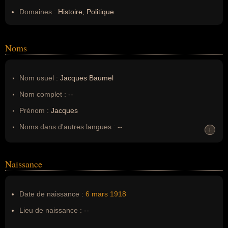
Domaines :
Histoire, Politique
Noms
Nom usuel :
Jacques Baumel
Nom complet :
--
Prénom :
Jacques
Noms dans d'autres langues :
--
+
+
Homonymes :
0
(aucun)
Naissance
Nom de famille :
Baumel
Pseudonyme :
--
Date de naissance :
6 mars
1918
Surnom :
--
Lieu de naissance :
--
Erreurs d'écriture :
--