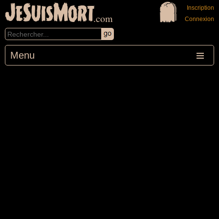
JeSuisMort
Inscription
.com
Connexion
Menu