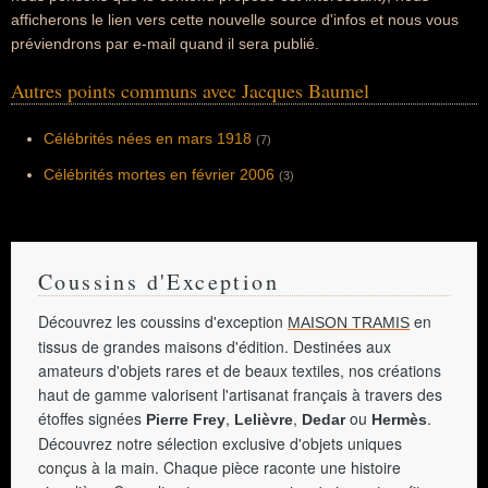
afficherons le lien vers cette nouvelle source d'infos et nous vous
préviendrons par e-mail quand il sera publié.
Autres points communs avec Jacques Baumel
Célébrités nées en mars 1918
(7)
Célébrités mortes en février 2006
(3)
Coussins d'Exception
Découvrez les coussins d'exception
en
MAISON TRAMIS
tissus de grandes maisons d'édition. Destinées aux
amateurs d'objets rares et de beaux textiles, nos créations
haut de gamme valorisent l'artisanat français à travers des
étoffes signées
,
,
ou
.
Pierre Frey
Lelièvre
Dedar
Hermès
Découvrez notre sélection exclusive d'objets uniques
conçus à la main. Chaque pièce raconte une histoire