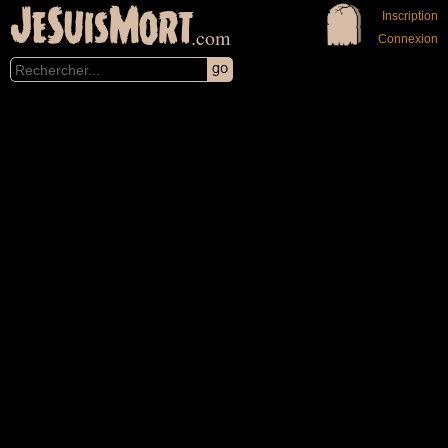
JeSuisMort
Inscription
.com
Connexion