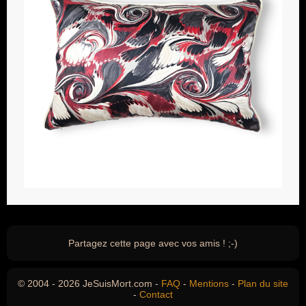
Partagez cette page avec vos amis ! ;-)
© 2004 - 2026 JeSuisMort.com -
FAQ
-
Mentions
-
Plan du site
-
Contact