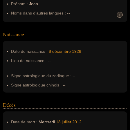
Prénom :
Jean
Noms dans d'autres langues :
--
+
+
Homonymes :
0
(aucun)
Naissance
Nom de famille :
François-Poncet
Pseudonyme :
--
Date de naissance :
8 décembre
1928
Surnom :
--
Lieu de naissance :
--
Erreurs d'écriture :
Jean-François Poncet
Signe astrologique du zodiaque :
--
Signe astrologique chinois :
--
Décès
Date de mort :
Mercredi
18 juillet
2012