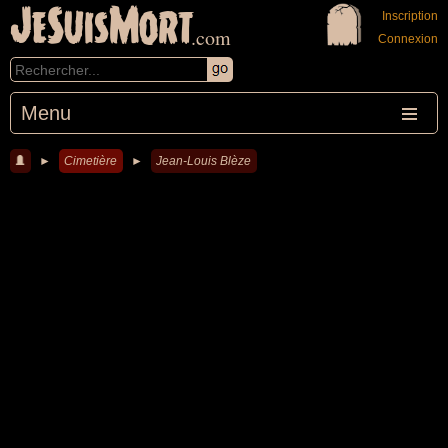
JeSuisMort
Inscription
.com
Connexion
Menu
►
Cimetière
►
Jean-Louis Blèze