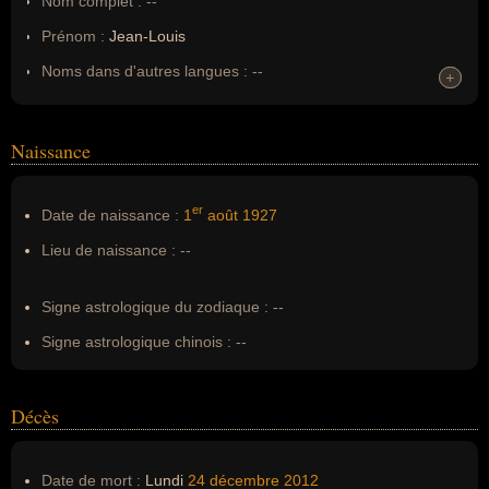
Nom complet :
--
Prénom :
Jean-Louis
Noms dans d'autres langues :
--
+
+
Homonymes :
0
(aucun)
Naissance
Nom de famille :
Blèze
Pseudonyme :
--
er
Date de naissance :
1
août
1927
Surnom :
--
Lieu de naissance :
--
Erreurs d'écriture :
Loulou Blèze-Pascau
Signe astrologique du zodiaque :
--
Signe astrologique chinois :
--
Décès
Date de mort :
Lundi
24 décembre
2012