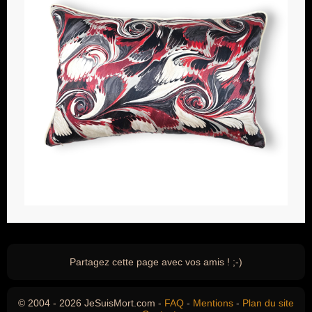
Partagez cette page avec vos amis ! ;-)
© 2004 - 2026 JeSuisMort.com -
FAQ
-
Mentions
-
Plan du site