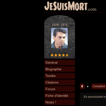
JeSuisMort
.com
1929 - 1978
Général
Biographie
Tombe
Citations
►
Cimetière
Forum
Fiche d'identité
En poursuivant vo
Notez !