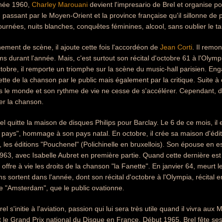
nnée 1960,
Charley Marouani
devient l'impresario de Brel et organise po
 passant par le Moyen-Orient et la province française qu'il sillonne de p
ournées, nuits blanches, conquêtes féminines, alcool, sans oublier le t
ment de scène, il ajoute cette fois l'accordéon de
Jean Corti
. Il remo
ms durant l'année. Mais, c'est surtout son récital d'octobre 61 à l'Olym
ctobre, il remporte un triomphe sur la scène du music-hall parisien. En
tte de la chanson par le public mais également par la critique. Suite à
rs le monde et son rythme de vie ne cesse de s'accélérer. Cependant, 
ter la chanson.
l quitte la maison de disques Philips pour Barclay. Le 6 de ce mois, il e
t pays", hommage à son pays natal. En octobre, il crée sa maison d'édit
, les éditions "Pouchenel" (Polichinelle en bruxellois). Son épouse en es
963, avec Isabelle Aubret en première partie. Quand cette dernière est
i offre à vie les droits de la chanson "la Fanette". En janvier 64, meurt
sortent dans l'année, dont son récital d'octobre à l'Olympia, récital en
ée "Amsterdam", que le public ovationne.
el s'initie à l'aviation, passion qui lui sera très utile quand il vivra aux 
nt le Grand Prix national du Disque en France. Début 1965, Brel fête s