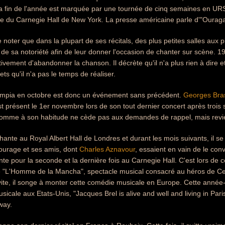
La fin de l'année est marquée par une tournée de cinq semaines en URS
ne du Carnegie Hall de New York. La presse américaine parle d'"Ourag
e noter que dans la plupart de ses récitals, des plus petites salles aux pl
de sa notoriété afin de leur donner l'occasion de chanter sur scène. 
tivement d'abandonner la chanson. Il décrète qu'il n'a plus rien à dire et
ts qu'il n'a pas le temps de réaliser.
Olympia en octobre est donc un événement sans précédent.
Georges Bra
est présent le 1er novembre lors de son tout dernier concert après troi
omme à son habitude ne cède pas aux demandes de rappel, mais revient 
hante au Royal Albert Hall de Londres et durant les mois suivants, il s
tourage et ses amis, dont
Charles Aznavour
, essaient en vain de le con
te pour la seconde et la dernière fois au Carnegie Hall. C'est lors de 
e "L'Homme de la Mancha", spectacle musical consacré au héros de Cer
vite, il songe à monter cette comédie musicale en Europe. Cette année-
icale aux Etats-Unis, "Jacques Brel is alive and well and living in Pari
way.