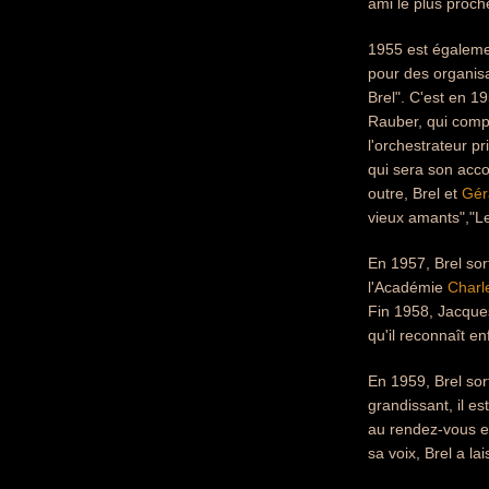
ami le plus proch
1955 est égalemen
pour des organisa
Brel". C'est en 1
Rauber, qui compr
l'orchestrateur p
qui sera son acco
outre, Brel et
Gér
vieux amants","Le
En 1957, Brel sor
l'Académie
Charl
Fin 1958, Jacque
qu'il reconnaît 
En 1959, Brel sor
grandissant, il e
au rendez-vous et
sa voix, Brel a l