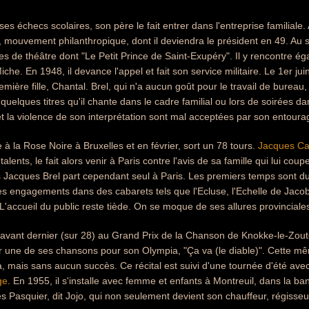
es échecs scolaires, son père le fait entrer dans l'entreprise familiale.
mouvement philanthropique, dont il deviendra le président en 49. Au se
 de théâtre dont "Le Petit Prince de Saint-Exupéry". Il y rencontre é
iche. En 1948, il devance l'appel et fait son service militaire. Le 1er j
emière fille, Chantal. Brel, qui n'a aucun goût pour le travail de bureau,
quelques titres qu'il chante dans le cadre familial ou lors de soirées d
et la violence de son interprétation sont mal acceptées par son entoura
 à la Rose Noire à Bruxelles et en février, sort un 78 tours.
Jacques Ca
alents, le fait alors venir à Paris contre l'avis de sa famille qui lui coup
is Jacques Brel part cependant seul à Paris. Les premiers temps sont d
 engagements dans des cabarets tels que l'Ecluse, l'Echelle de Jacob 
 L'accueil du public reste tiède. On se moque de ses allures provinciale
e avant dernier (sur 28) au Grand Prix de la Chanson de Knokke-le-Zout
 une de ses chansons pour son Olympia, "Ça va (le diable)". Cette même
 mais sans aucun succès. Ce récital est suivi d'une tournée d'été ave
ge
. En 1955, il s'installe avec femme et enfants à Montreuil, dans la ban
 Pasquier, dit Jojo, qui non seulement devient son chauffeur, régisse