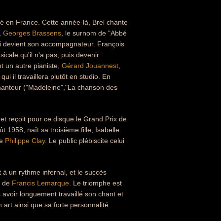
ré en France. Cette année-là, Brel chante
,
Georges Brassens
, le surnom de "Abbé
ui devient son accompagnateur. François
icale qu'il n'a pas, puis devenir
t un autre pianiste,
Gérard Jouannest
,
 il travaillera plutôt en studio. En
hanteur ("Madeleine","La chanson des
et reçoit pour ce disque le Grand Prix de
t 1958, naît sa troisième fille, Isabelle.
de
Philippe Clay
. Le public plébiscite celui
à un rythme infernal, et le succès
t de
Francis Lemarque
. Le triomphe est
avoir longuement travaillé son chant et
 art ainsi que sa forte personnalité.