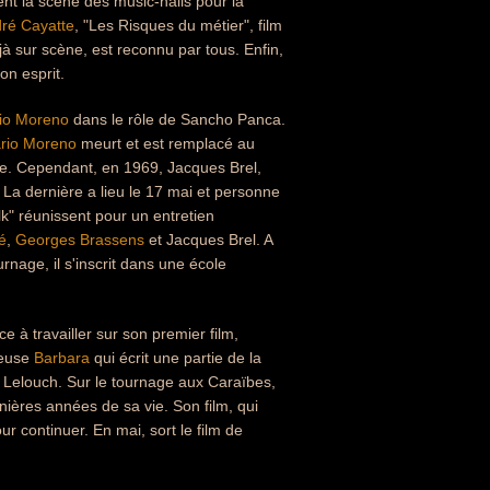
ent la scène des music-halls pour la
ré Cayatte
, "Les Risques du métier", film
jà sur scène, est reconnu par tous. Enfin,
on esprit.
io Moreno
dans le rôle de Sancho Panca.
rio Moreno
meurt et est remplacé au
e. Cependant, en 1969, Jacques Brel,
La dernière a lieu le 17 mai et personne
lk" réunissent pour un entretien
é
,
Georges Brassens
et Jacques Brel. A
urnage, il s'inscrit dans une école
e à travailler sur son premier film,
nteuse
Barbara
qui écrit une partie de la
e Lelouch. Sur le tournage aux Caraïbes,
nières années de sa vie. Son film, qui
r continuer. En mai, sort le film de