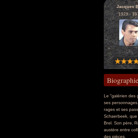
Jacques B
1929 - 19
Biographi
Le "galérien des 
ses personnages, 
rages et ses pass
Schaerbeek, que 
Brel. Son père, R
austère entre col
des pièces.