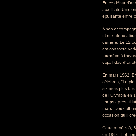
En ce début d'a
aux Etats-Unis en
épuisante entre t
A son accompagne
et sort deux albu
carrière. Le 12 o
est consacré vede
tournées à trave
déjà l'idée d'arrê
En mars 1962, Bre
célèbres, "Le pla
six mois plus tard
de l'Olympia en 1
temps après, il lu
mars. Deux albums 
occasion qu'il cr
Cette année-là, Br
en 1964, il obtie