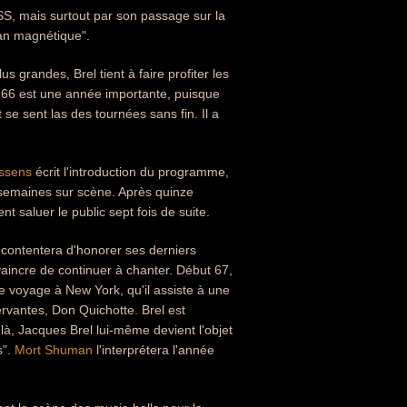
S, mais surtout par son passage sur la
an magnétique".
us grandes, Brel tient à faire profiter les
1966 est une année importante, puisque
 se sent las des tournées sans fin. Il a
ssens
écrit l'introduction du programme,
s semaines sur scène. Après quinze
saluer le public sept fois de suite.
e contentera d'honorer ses derniers
vaincre de continuer à chanter. Début 67,
ce voyage à New York, qu'il assiste à une
vantes, Don Quichotte. Brel est
là, Jacques Brel lui-même devient l'objet
s".
Mort Shuman
l'interprétera l'année