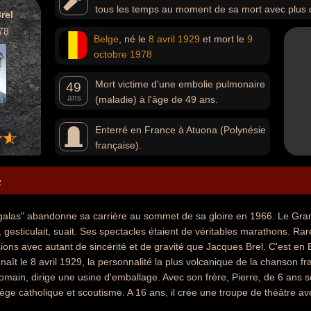
tous les temps au moment de sa mort avec plus d
rel
l'international dont « Ne me quitte pas », « Amsterdam »
78
Belge
, né le
8 avril
1929
et mort le
9
moribond » ou « Ces gens-là ». Plusieurs de ses chanson
octobre
1978
aux États-Unis, et notamment chantées par Ray Charles, 
Trio, Nina Simone, Frank Sinatra, Scott Walker, et Andy Wi
Mort victime d'une embolie pulmonaire
populaire ayant tourné dans une dizaine de films et réali
49
ans
(maladie) à l'âge de 49 ans.
eux « Le Far West » est nommé pour la Palme d'Or au F
Enterré en France à Atuona (Polynésie
française).
e
galas" abandonne sa carrière au sommet de sa gloire en 1966. Le Grand
gesticulait, suait. Ses spectacles étaient de véritables marathons. R
ions avec autant de sincérité et de gravité que Jacques Brel. C'est en 
naît le 8 avril 1929, la personnalité la plus volcanique de la chanso
omain, dirige une usine d'emballage. Avec son frère, Pierre, de 6 ans
lège catholique et scoutisme. A 16 ans, il crée une troupe de théâtre a