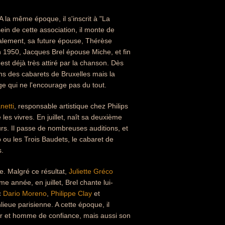
 A la même époque, il s'inscrit à "La
in de cette association, il monte de
galement, sa future épouse, Thérèse
uin 1950, Jacques Brel épouse Miche, et fin
 est déjà très attiré par la chanson. Dès
ans des cabarets de Bruxelles mais la
ge qui ne l'encourage pas du tout.
netti
, responsable artistique chez Philips
e les vivres. En juillet, naît sa deuxième
urs. Il passe de nombreuses auditions, et
ou les Trois Baudets, le cabaret de
s.
e. Malgré ce résultat,
Juliette Gréco
 année, en juillet, Brel chante lui-
c
Dario Moreno
,
Philippe Clay
et
lieue parisienne. A cette époque, il
ur et homme de confiance, mais aussi son