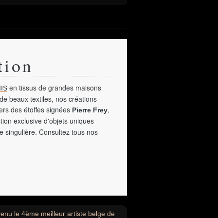
tion
en tissus de grandes maisons
IS
de beaux textiles, nos créations
vers des étoffes signées
,
Pierre Frey
tion exclusive d'objets uniques
e singulière. Consultez tous nos
enu le 4ème meilleur artiste belge de