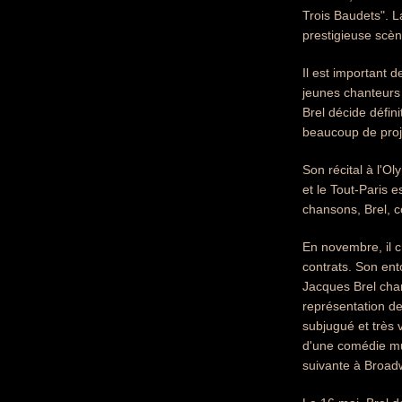
Trois Baudets". 
prestigieuse scè
Il est important d
jeunes chanteurs 
Brel décide défini
beaucoup de proje
Son récital à l'
et le Tout-Paris 
chansons, Brel, c
En novembre, il c
contrats. Son en
Jacques Brel chan
représentation d
subjugué et très 
d'une comédie mus
suivante à Broad