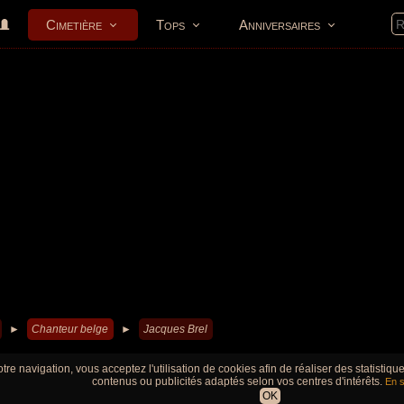
Cimetière
Tops
Anniversaires
►
Chanteur belge
►
Jacques Brel
tre navigation, vous acceptez l'utilisation de cookies afin de réaliser des statistiq
contenus ou publicités adaptés selon vos centres d'intérêts.
En s
OK