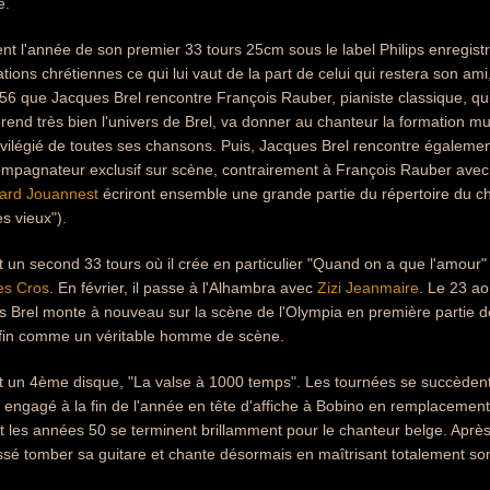
e.
t l'année de son premier 33 tours 25cm sous le label Philips enregist
tions chrétiennes ce qui lui vaut de la part de celui qui restera son ami
956 que Jacques Brel rencontre François Rauber, pianiste classique, q
end très bien l'univers de Brel, va donner au chanteur la formation mus
rivilégié de toutes ses chansons. Puis, Jacques Brel rencontre égalemen
mpagnateur exclusif sur scène, contrairement à François Rauber avec qui
ard Jouannest
écriront ensemble une grande partie du répertoire du c
s vieux").
t un second 33 tours où il crée en particulier "Quand on a que l'amour" 
es Cros
. En février, il passe à l'Alhambra avec
Zizi Jeanmaire
. Le 23 aoû
s Brel monte à nouveau sur la scène de l'Olympia en première partie 
enfin comme un véritable homme de scène.
t un 4ème disque, "La valse à 1000 temps". Les tournées se succèdent 
st engagé à la fin de l'année en tête d'affiche à Bobino en remplacemen
 les années 50 se terminent brillamment pour le chanteur belge. Après 
aissé tomber sa guitare et chante désormais en maîtrisant totalement son