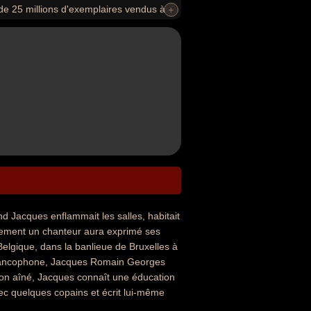
e 25 millions d'exemplaires vendus à
+
, « Quand on n'a que l'amour », « Le
s sont également traduites en anglais
Judy Collins, John Denver, le Kingston
lliams. Il fut également un acteur
se également deux films dont l'un d'entre
estival de Cannes en 1973.
 Jacques enflammait les salles, habitait
arement un chanteur aura exprimé ses
Belgique, dans la banlieue de Bruxelles à
n francophone, Jacques Romain Georges
 son aîné, Jacques connaît une éducation
vec quelques copains et écrit lui-même