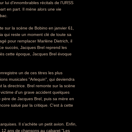
ur lui d'innombrables récitals de l'URSS
art en part. Il mène alors une vie
abac.
nte sur la scène de Bobino en janvier 61,
pia qui reste un moment clé de toute sa
gagé pour remplacer Marlène Dietrich, il
 ce succès, Jacques Brel reprend les
dès cette époque, Jacques Brel évoque
nregistre un de ces titres les plus
ions musicales "Arlequin", qui deviendra
t la directrice. Brel remonte sur la scène
 victime d'un grave accident quelques
 le père de Jacques Brel, puis sa mère en
core salué par la critique. C'est à cette
Marquises. Il s'achète un petit avion. Enfin,
es 12 ans de chansons au cabaret "Les