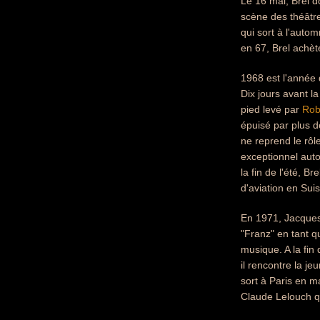
Le 16 mai, Brel d
scène des théâtres
qui sort à l'auto
en 67, Brel achèt
1968 est l'année
Dix jours avant 
pied levé par
Rob
épuisé par plus d
ne reprend le rôl
exceptionnel auto
la fin de l'été, 
d'aviation en Sui
En 1971, Jacques
"Franz" en tant qu
musique. A la fin
il rencontre la j
sort à Paris en m
Claude Lelouch qu