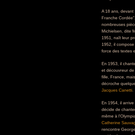
A 18 ans, devant s
Franche Cordée", 
nombreuses pièces
Michielsen, dite M
1951, naît leur pr
1952, il compose 
force des textes 
En 1953, il chante
et découvreur de t
fille, France, ma
décroche quelques
Jacques Canetti
.
En 1954, il arriv
décide de chanter
même à l'Olympia,
Catherine Sauva
rencontre Georges