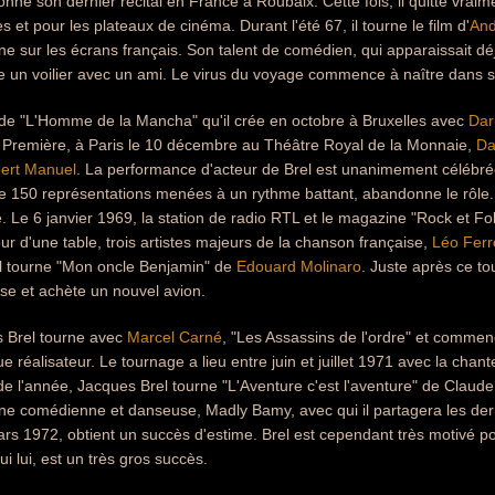
onne son dernier récital en France à Roubaix. Cette fois, il quitte vraim
 et pour les plateaux de cinéma. Durant l'été 67, il tourne le film d'
And
mne sur les écrans français. Son talent de comédien, qui apparaissait dé
e un voilier avec un ami. Le virus du voyage commence à naître dans s
 de "L'Homme de la Mancha" qu'il crée en octobre à Bruxelles avec
Dar
la Première, à Paris le 10 décembre au Théâtre Royal de la Monnaie,
Da
ert Manuel
. La performance d'acteur de Brel est unanimement célébré
e 150 représentations menées à un rythme battant, abandonne le rôle. 
e. Le 6 janvier 1969, la station de radio RTL et le magazine "Rock et Fo
ur d'une table, trois artistes majeurs de la chanson française,
Léo Ferr
Brel tourne "Mon oncle Benjamin" de
Edouard Molinaro
. Juste après ce to
sse et achète un nouvel avion.
 Brel tourne avec
Marcel Carné
, "Les Assassins de l'ordre" et commenc
e réalisateur. Le tournage a lieu entre juin et juillet 1971 avec la cha
 de l'année, Jacques Brel tourne "L'Aventure c'est l'aventure" de Claud
eune comédienne et danseuse, Madly Bamy, avec qui il partagera les der
ars 1972, obtient un succès d'estime. Brel est cependant très motivé pou
i lui, est un très gros succès.