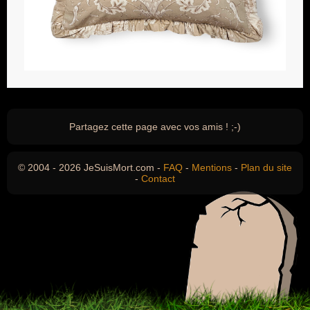
Partagez cette page avec vos amis ! ;-)
© 2004 - 2026 JeSuisMort.com -
FAQ
-
Mentions
-
Plan du site
-
Contact