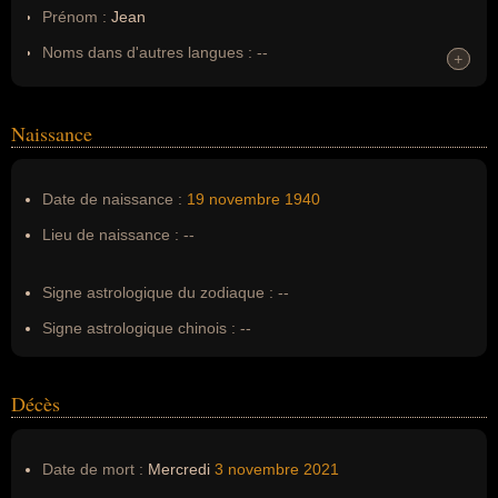
Prénom :
Jean
Noms dans d'autres langues :
--
+
+
Homonymes :
0
(aucun)
Naissance
Nom de famille :
Pierson
Pseudonyme :
--
Date de naissance :
19 novembre
1940
Surnom :
--
Lieu de naissance :
--
Erreurs d'écriture :
--
Signe astrologique du zodiaque :
--
Signe astrologique chinois :
--
Décès
Date de mort :
Mercredi
3 novembre
2021