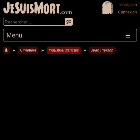
JeSuisMort
Inscription
.com
Connexion
Menu
►
Cimetière
►
Industriel francais
►
Jean Pierson