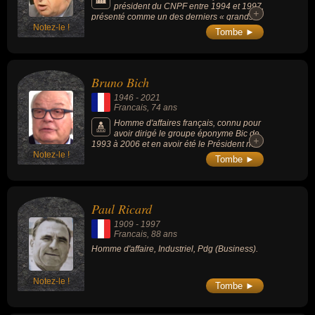
président du CNPF entre 1994 et 1997,
+
+
présenté comme un des derniers « grands
Notez-le !
capitaines d'industrie de l'histoire
Tombe ►
économique européenne ».
Bruno Bich
1946
-
2021
Francais
, 74 ans
Homme d'affaires français, connu pour
avoir dirigé le groupe éponyme Bic de
+
+
1993 à 2006 et en avoir été le Président non
Notez-le !
exécutif jusqu'en 2018. Fils de Marcel Bich
Tombe ►
(industriel franco-italien créateur du célèbre
stylo Bic et fondateur du groupe homonyme),
il avait notamment œuvré au développement
de Bic en Amérique du Nord.
Paul Ricard
1909
-
1997
Francais
, 88 ans
Homme d'affaire, Industriel, Pdg (Business).
Notez-le !
Tombe ►