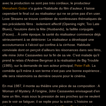
avec la production ne sont pas très cordiaux, le producteur
Menahem Golan
n'a guère l'habitude du film d'auteur, il laisse
cependant le final cut au réalisateur qui ne se prive pas d'en user.
Love Streams se trouve combiner de nombreuses thématiques de
ses précédents films : isolement affectif (Opening night, Too Late
Blues), l'exutoire dans la fête (Husbands), la faillite conjugale
(Faces)... À cette époque, la santé du réalisateur commence déjà
sérieusement à se détériorer. Le réalisateur a développé une
accoutumance à l'alcool qui confine à la cirrhose. Habitude
conviviale dont on perçoit d'ailleurs les résonances dans ses films,
elle mine John Cassavetes sur la fin de sa vie. C'est malade qu'il
prend le relais d'Andrew Bergman à la réalisation de Big Trouble
(1985), sur la demande de son acteur principal,
Peter Falk
. La
comédie qu'il mène à son terme n'est pas une bonne expérience ;
elle sera néanmoins sa dernière oeuvre pour le cinéma.
En mai 1987, il monte au théâtre une pièce de sa composition : A
Woman of Mystery. À l'origine, John Cassavetes envisageait d'en
faire un film, mais sous la pression de ses proches qui ne veulent
pas le voir se fatiguer, il se replie pour la scène. L'histoire se