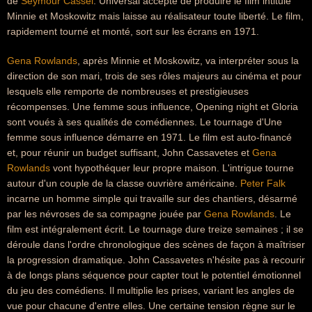
de
Seymour Cassel
. Universal accepte de produire le film intitulé
Minnie et Moskowitz mais laisse au réalisateur toute liberté. Le film,
rapidement tourné et monté, sort sur les écrans en 1971.
Gena Rowlands
, après Minnie et Moskowitz, va interpréter sous la
direction de son mari, trois de ses rôles majeurs au cinéma et pour
lesquels elle remporte de nombreuses et prestigieuses
récompenses. Une femme sous influence, Opening night et Gloria
sont voués à ses qualités de comédiennes. Le tournage d'Une
femme sous influence démarre en 1971. Le film est auto-financé
et, pour réunir un budget suffisant, John Cassavetes et
Gena
Rowlands
vont hypothéquer leur propre maison. L'intrigue tourne
autour d'un couple de la classe ouvrière américaine.
Peter Falk
incarne un homme simple qui travaille sur des chantiers, désarmé
par les névroses de sa compagne jouée par
Gena Rowlands
. Le
film est intégralement écrit. Le tournage dure treize semaines ; il se
déroule dans l'ordre chronologique des scènes de façon à maîtriser
la progression dramatique. John Cassavetes n'hésite pas à recourir
à de longs plans séquence pour capter tout le potentiel émotionnel
du jeu des comédiens. Il multiplie les prises, variant les angles de
vue pour chacune d'entre elles. Une certaine tension règne sur le