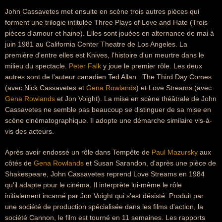
John Cassavetes met ensuite en scène trois autres pièces qui
forment une trilogie intitulée Three Plays of Love and Hate (Trois
pièces d'amour et haine). Elles sont jouées en alternance de mai à
juin 1981 au California Center Theatre de Los Angeles. La
première d'entre elles est Knives, l'histoire d'un meurtre dans le
milieu du spectacle.
Peter Falk
y joue le premier rôle. Les deux
autres sont de l'auteur canadien Ted Allan : The Third Day Comes
(avec Nick Cassavetes et
Gena Rowlands
) et Love Streams (avec
Gena Rowlands
et Jon Voight). La mise en scène théâtrale de John
Cassavetes ne semble pas beaucoup se distinguer de sa mise en
scène cinématographique. Il adopte une démarche similaire vis-à-
vis des acteurs.
Après avoir endossé un rôle dans Tempête de
Paul Mazursky
aux
côtés de
Gena Rowlands
et Susan Sarandon, d'après une pièce de
Shakespeare, John Cassavetes reprend Love Streams en 1984
qu'il adapte pour le cinéma. Il interprète lui-même le rôle
initialement incarné par Jon Voight qui s'est désisté. Produit par
une société de production spécialisée dans les films d'action, la
société Cannon, le film est tourné en 11 semaines. Les rapports