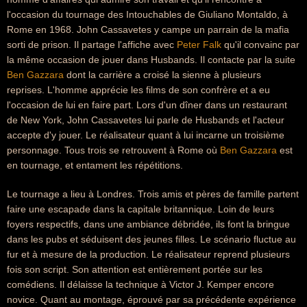
l'occasion du tournage des Intouchables de Giuliano Montaldo, à
Rome en 1968. John Cassavetes y campe un parrain de la mafia
sorti de prison. Il partage l'affiche avec
Peter Falk
qu'il convainc par
la même occasion de jouer dans Husbands. Il contacte par la suite
Ben Gazzara
dont la carrière a croisé la sienne à plusieurs
reprises. L'homme apprécie les films de son confrère et a eu
l'occasion de lui en faire part. Lors d'un dîner dans un restaurant
de New York, John Cassavetes lui parle de Husbands et l'acteur
accepte d'y jouer. Le réalisateur quant à lui incarne un troisième
personnage. Tous trois se retrouvent à Rome où
Ben Gazzara
est
en tournage, et entament les répétitions.
Le tournage a lieu à Londres. Trois amis et pères de famille partent
faire une escapade dans la capitale britannique. Loin de leurs
foyers respectifs, dans une ambiance débridée, ils font la bringue
dans les pubs et séduisent des jeunes filles. Le scénario fluctue au
fur et à mesure de la production. Le réalisateur reprend plusieurs
fois son script. Son attention est entièrement portée sur les
comédiens. Il délaisse la technique à Victor J. Kemper encore
novice. Quant au montage, éprouvé par sa précédente expérience