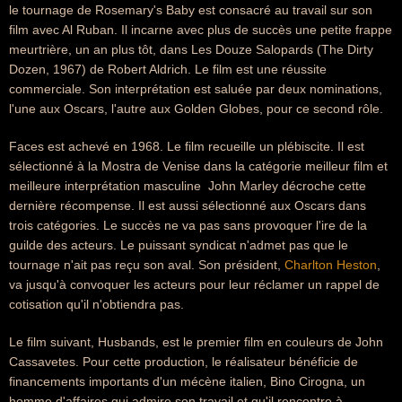
le tournage de Rosemary's Baby est consacré au travail sur son
film avec Al Ruban. Il incarne avec plus de succès une petite frappe
meurtrière, un an plus tôt, dans Les Douze Salopards (The Dirty
Dozen, 1967) de Robert Aldrich. Le film est une réussite
commerciale. Son interprétation est saluée par deux nominations,
l'une aux Oscars, l'autre aux Golden Globes, pour ce second rôle.
Faces est achevé en 1968. Le film recueille un plébiscite. Il est
sélectionné à la Mostra de Venise dans la catégorie meilleur film et
meilleure interprétation masculine  John Marley décroche cette
dernière récompense. Il est aussi sélectionné aux Oscars dans
trois catégories. Le succès ne va pas sans provoquer l'ire de la
guilde des acteurs. Le puissant syndicat n'admet pas que le
tournage n'ait pas reçu son aval. Son président,
Charlton Heston
,
va jusqu'à convoquer les acteurs pour leur réclamer un rappel de
cotisation qu'il n'obtiendra pas.
Le film suivant, Husbands, est le premier film en couleurs de John
Cassavetes. Pour cette production, le réalisateur bénéficie de
financements importants d'un mécène italien, Bino Cirogna, un
homme d'affaires qui admire son travail et qu'il rencontre à