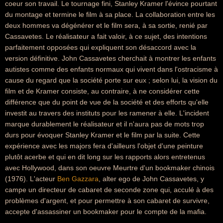
coeur son travail. Le tournage fini, Stanley Kramer l'évince pourtant
du montage et termine le film à sa place. La collaboration entre les
deux hommes va dégénérer et le film sera, à sa sortie, renié par
Cassavetes. Le réalisateur a fait valoir, à ce sujet, des intentions
parfaitement opposées qui expliquent son désaccord avec la
version définitive. John Cassavetes cherchait à montrer les enfants
autistes comme des enfants normaux qui vivent dans l'ostracisme à
cause du regard que la société porte sur eux ; selon lui, la vision du
film et de Kramer consiste, au contraire, à ne considérer cette
différence que du point de vue de la société et des efforts qu'elle
investit au travers des instituts pour les ramener à elle. L'incident
marque durablement le réalisateur et il n'aura pas de mots trop
durs pour évoquer Stanley Kramer et le film par la suite. Cette
expérience avec les majors fera d'ailleurs l'objet d'une peinture
plutôt acerbe et qui en dit long sur les rapports alors entretenus
avec Hollywood, dans son oeuvre Meurtre d'un bookmaker chinois
(1976). L'acteur
Ben Gazzara
, alter ego de John Cassavetes, y
campe un directeur de cabaret de seconde zone qui, acculé à des
problèmes d'argent, et pour permettre à son cabaret de survivre,
accepte d'assassiner un bookmaker pour le compte de la mafia.