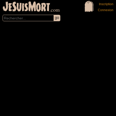
JeSuisMort
Inscription
.com
Connexion