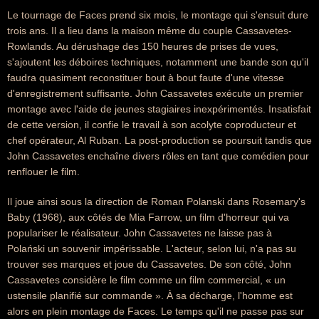
Le tournage de Faces prend six mois, le montage qui s'ensuit dure
trois ans. Il a lieu dans la maison même du couple Cassavetes-
Rowlands. Au dérushage des 150 heures de prises de vues,
s'ajoutent les déboires techniques, notamment une bande son qu'il
faudra quasiment reconstituer bout à bout faute d'une vitesse
d'enregistrement suffisante. John Cassavetes exécute un premier
montage avec l'aide de jeunes stagiaires inexpérimentés. Insatisfait
de cette version, il confie le travail à son acolyte coproducteur et
chef opérateur, Al Ruban. La post-production se poursuit tandis que
John Cassavetes enchaîne divers rôles en tant que comédien pour
renflouer le film.
Il joue ainsi sous la direction de Roman Polanski dans Rosemary's
Baby (1968), aux côtés de Mia Farrow, un film d'horreur qui va
populariser le réalisateur. John Cassavetes ne laisse pas à
Polański un souvenir impérissable. L'acteur, selon lui, n'a pas su
trouver ses marques et joue du Cassavetes. De son côté, John
Cassavetes considère le film comme un film commercial, « un
ustensile planifié sur commande ». À sa décharge, l'homme est
alors en plein montage de Faces. Le temps qu'il ne passe pas sur