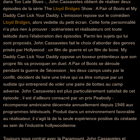
dans Too Late Blues -, John Cassavetes obtient de réaliser deux
épisodes de la série The
Lloyd Bridges
Show : A Pair of Boots et My
Daddy Can Lick Your Daddy. L'émission repose sur le comédien
Lloyd Bridges
, alors vedette du petit écran. Cette forte personnalité
n'a plus rien à prouver : scénaristes et réalisateurs ont toute
latitude dans l'élaboration des épisodes. Parmi les sujets qui lui
sont proposés, John Cassavetes fait le choix d'aborder des genres
prisés par Hollywood : un film de guerre et un film de boxe. My
Daddy Can Lick Your Daddy oppose un boxeur prétentieux que son
propre fils va provoquer en duel. A Pair of Boots se déroule
pendant la guerre de Sécession ; les deux camps usés par le
conflit, décident de faire une trêve qui va être rompue par un
sudiste qui entreprend de voler une paire de bottes au camp
adverse. John Cassavetes est plus particulièrement satisfait de cet
épisode ; il est d'ailleurs consacré par un prix Peabody -
récompense américaine décernée annuellement depuis 1948 aux
programmes télévisuels. Produit dans un environnement favorable
au réalisateur, il s'agit là de la seule expérience positive du cinéaste
au sein de l'industrie hollywoodienne.
Toujours sous contrat avec la Paramount, John Cassavetes et