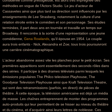
considérée comme prestigieuse, est alors très imprégnée des
méthodes en vogue de l'Actors Studio. Le jeu d'acteur de
Cassavetes ainsi que plus tard sa direction sont influencés par les
enseignements de Lee Strasberg, notamment la culture d'une
relation étroite entre le comédien et son personnage. Ses études
terminées, il part deux ans en tournée et travaille un temps sur
Broadway. Il rencontre à la sortie d'une représentation une jeune
comédienne,
Gena Rowlands
, qu'il épouse en 1954. Le couple
aura trois enfants - Nick, Alexandra et Zoe; tous trois poursuivront
une carrière cinématographique.
L'acteur abandonne assez vite les planches pour le petit écran. Ses
premières apparitions sont essentiellement des seconds rôles dans
des séries. Il participe à des drames télévisés parmi lesquels les
émissions populaires The Philco television Playhouse, The
Goodyear Television Playhouse ainsi que Kraft Television Theatre,
qui sont des retransmissions (parfois, en direct) de pièces de
théâtre. À cette époque, la télévision américaine est déjà un média
de masse. Les chaînes entreprennent de monter des programmes
auto-produits qui leur permettent de se hisser au niveau du théâtre
et du cinéma, et d'acquérir ainsi leurs lettres de noblesse. Ces