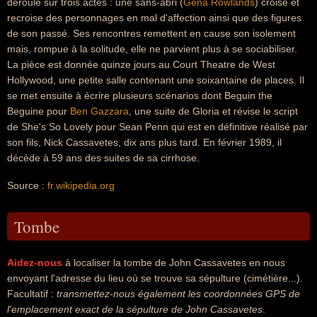
déroule sur trois actes : une sans-abri (
Gena Rowlands
) croise et
recroise des personnages en mal d'affection ainsi que des figures
de son passé. Ses rencontres remettent en cause son isolement
mais, rompue à la solitude, elle ne parvient plus à se sociabiliser.
La pièce est donnée quinze jours au Court Theatre de West
Hollywood, une petite salle contenant une soixantaine de places. Il
se met ensuite à écrire plusieurs scénarios dont Beguin the
Beguine pour
Ben Gazzara
, une suite de Gloria et révise le script
de She's So Lovely pour Sean Penn qui est en définitive réalisé par
son fils, Nick Cassavetes, dix ans plus tard. En février 1989, il
décède à 59 ans des suites de sa cirrhose.
Source :
fr.wikipedia.org
Tombe
Aidez-nous
à localiser la tombe de John Cassavetes en nous
envoyant l'adresse du lieu où se trouve sa sépulture (cimétière...).
Facultatif :
transmettez-nous également les coordonnées GPS de
l'emplacement exact de la sépulture de John Cassavetes
.