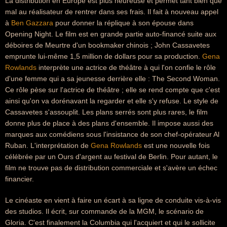
La distribution en Europe est plus heureuse et permet tant bien que
mal au réalisateur de rentrer dans ses frais. Il fait à nouveau appel
à
Ben Gazzara
pour donner la réplique à son épouse dans
Opening Night. Le film est en grande partie auto-financé suite aux
déboires de Meurtre d'un bookmaker chinois ; John Cassavetes
emprunte lui-même 1,5 million de dollars pour sa production.
Gena
Rowlands
interprète une actrice de théâtre à qui l'on confie le rôle
d'une femme qui a sa jeunesse derrière elle : The Second Woman.
Ce rôle pèse sur l'actrice de théâtre ; elle se rend compte que c'est
ainsi qu'on va dorénavant la regarder et elle s'y refuse. Le style de
Cassavetes s'assouplit. Les plans serrés sont plus rares, le film
donne plus de place à des plans d'ensemble. Il impose aussi des
marques aux comédiens sous l'insistance de son chef-opérateur Al
Ruban. L'interprétation de
Gena Rowlands
est une nouvelle fois
célébrée par un Ours d'argent au festival de Berlin. Pour autant, le
film ne trouve pas de distribution commerciale et s'avère un échec
financier.
Le cinéaste en vient à faire un écart à sa ligne de conduite vis-à-vis
des studios. Il écrit, sur commande de la MGM, le scénario de
Gloria. C'est finalement la Columbia qui l'acquiert et qui le sollicite