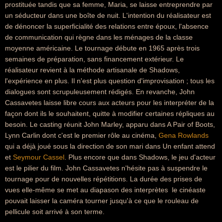
prostituée tandis que sa femme, Maria, se laisse entreprendre par
un séducteur dans une boîte de nuit. L'intention du réalisateur est
de dénoncer la superficialité des relations entre époux, l'absence
de communication qui règne dans les ménages de la classe
moyenne américaine. Le tournage débute en 1965 après trois
semaines de préparation, sans financement extérieur. Le
réalisateur revient à la méthode artisanale de Shadows,
l'expérience en plus. Il n'est plus question d'improvisation ; tous les
dialogues sont scrupuleusement rédigés. En revanche, John
Cassavetes laisse libre cours aux acteurs pour les interpréter de la
façon dont ils le souhaitent, quitte à modifier certaines répliques au
besoin. Le casting réunit John Marley, apparu dans A Pair of Boots,
Lynn Carlin dont c'est le premier rôle au cinéma,
Gena Rowlands

qui a déjà joué sous la direction de son mari dans Un enfant attend 
et
Seymour Cassel
. Plus encore que dans Shadows, le jeu d'acteur
est le pilier du film. John Cassavetes n'hésite pas à suspendre le
tournage pour de nouvelles répétitions. La durée des prises de
vues elle-même se met au diapason des interprètes  le cinéaste
pouvait laisser la caméra tourner jusqu'à ce que le rouleau de
pellicule soit arrivé à son terme.