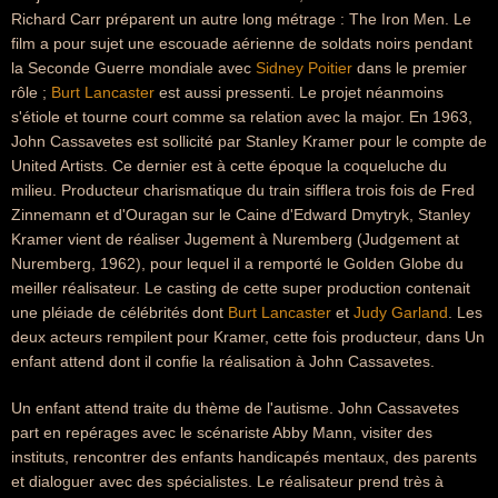
Richard Carr préparent un autre long métrage : The Iron Men. Le
film a pour sujet une escouade aérienne de soldats noirs pendant
la Seconde Guerre mondiale avec
Sidney Poitier
dans le premier
rôle ;
Burt Lancaster
est aussi pressenti. Le projet néanmoins
s'étiole et tourne court comme sa relation avec la major. En 1963,
John Cassavetes est sollicité par Stanley Kramer pour le compte de
United Artists. Ce dernier est à cette époque la coqueluche du
milieu. Producteur charismatique du train sifflera trois fois de Fred
Zinnemann et d'Ouragan sur le Caine d'Edward Dmytryk, Stanley
Kramer vient de réaliser Jugement à Nuremberg (Judgement at
Nuremberg, 1962), pour lequel il a remporté le Golden Globe du
meiller réalisateur. Le casting de cette super production contenait
une pléiade de célébrités dont
Burt Lancaster
et
Judy Garland
. Les
deux acteurs rempilent pour Kramer, cette fois producteur, dans Un
enfant attend dont il confie la réalisation à John Cassavetes.
Un enfant attend traite du thème de l'autisme. John Cassavetes
part en repérages avec le scénariste Abby Mann, visiter des
instituts, rencontrer des enfants handicapés mentaux, des parents
et dialoguer avec des spécialistes. Le réalisateur prend très à