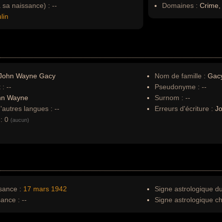
à sa naissance) :
--
Domaines :
Crime, 
lin
John Wayne Gacy
Nom de famille :
Gac
 :
--
Pseudonyme :
--
hn Wayne
Surnom :
--
autres langues :
--
Erreurs d'écriture :
Jo
:
0
(aucun)
sance :
17 mars
1942
Signe astrologique d
sance :
--
Signe astrologique ch