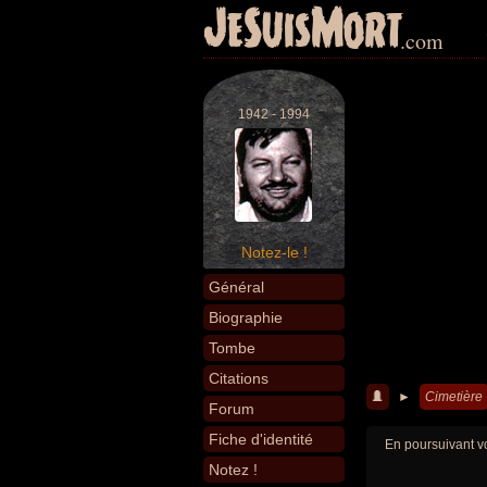
JeSuisMort
.com
1942 - 1994
Notez-le !
Général
Biographie
Tombe
Citations
►
Cimetière
Forum
Fiche d'identité
En poursuivant vo
Notez !