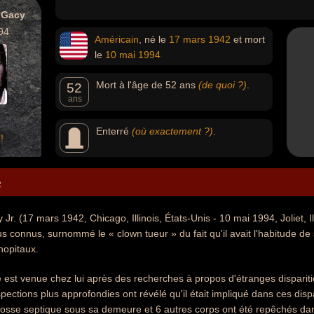
 Gacy
94
Américain
, né le
17 mars
1942
et mort
le
10 mai
1994
Mort à l'âge de 52 ans
(de quoi ?)
.
52
ans
Enterré
(où exactement ?)
.
!
e
Jr. (17 mars 1942, Chicago, Illinois, États-Unis - 10 mai 1994, Joliet, Il
us connus, surnommé le « clown tueur » du fait qu'il avait l'habitude d
hopitaux.
e est venue chez lui après des recherches à propos d'étranges dispari
spections plus approfondies ont révélé qu'il était impliqué dans ces disp
fosse septique sous sa demeure et 6 autres corps ont été repêchés dans