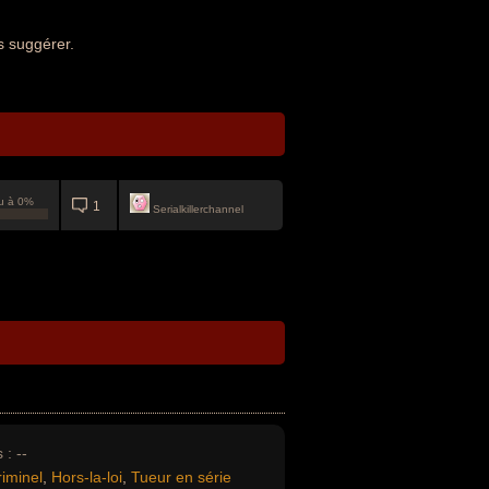
s suggérer.
u à 0%
1
Serialkillerchannel
 :
--
iminel
,
Hors-la-loi
,
Tueur en série