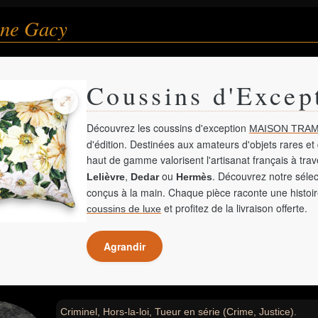
ne Gacy
Coussins d'Excep
Découvrez les coussins d'exception
MAISON TRAM
d'édition. Destinées aux amateurs d'objets rares et 
haut de gamme valorisent l'artisanat français à tra
,
ou
. Découvrez notre sélec
Lelièvre
Dedar
Hermès
conçus à la main. Chaque pièce raconte une histoir
et profitez de la livraison offerte.
coussins de luxe
Agrandir
Criminel, Hors-la-loi, Tueur en série (Crime, Justice).