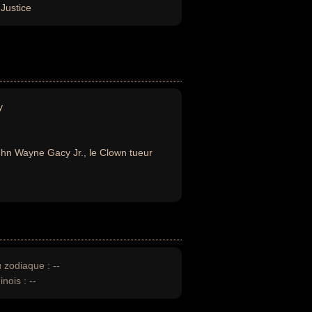
Justice
y
hn Wayne Gacy Jr., le Clown tueur
u zodiaque :
--
inois :
--