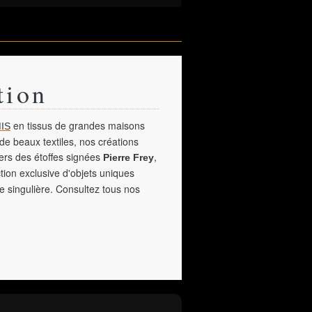
tion
en tissus de grandes maisons
IS
de beaux textiles, nos créations
vers des étoffes signées
,
Pierre Frey
tion exclusive d'objets uniques
e singulière. Consultez tous nos