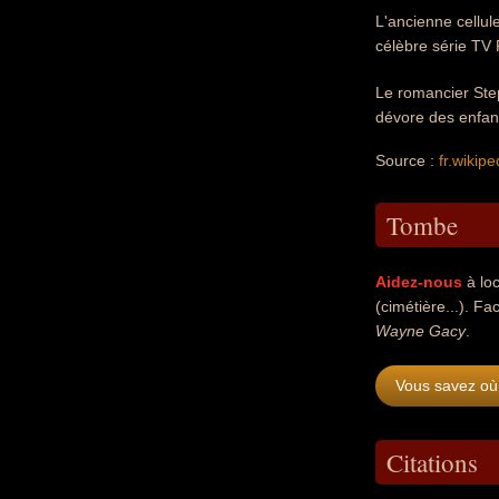
L'ancienne cellu
célèbre série TV 
Le romancier Ste
dévore des enfan
Source :
fr.wikipe
Tombe
Aidez-nous
à loc
(cimétière...). Fac
Wayne Gacy
.
Vous savez où
Citations