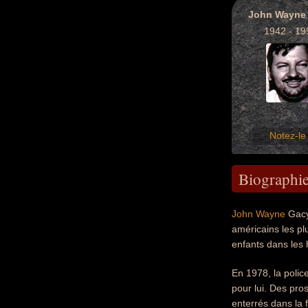
John Wayne
1942 - 19
Notez-le 
Biographi
John Wayne
Gacy 
américains les pl
enfants dans les 
En 1978, la polic
pour lui. Des pro
enterrés dans la 