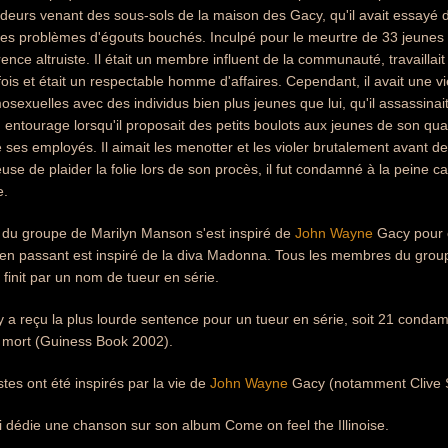
odeurs venant des sous-sols de la maison des Gacy, qu'il avait essayé 
 des problèmes d'égouts bouchés. Inculpé pour le meurtre de 33 jeunes
nce altruiste. Il était un membre influent de la communauté, travaillait
ois et était un respectable homme d'affaires. Cependant, il avait une vie 
osexuelles avec des individus bien plus jeunes que lui, qu'il assassinait
entourage lorsqu'il proposait des petits boulots aux jeunes de son quarti
de ses employés. Il aimait les menotter et les violer brutalement avant 
euse de plaider la folie lors de son procès, il fut condamné à la peine c
e.
u groupe de Marilyn Manson s'est inspiré de
John Wayne
Gacy pour 
en passant est inspiré de la diva Madonna. Tous les membres du gro
 finit par un nom de tueur en série.
a reçu la plus lourde sentence pour un tueur en série, soit 21 condam
mort (Guiness Book 2002).
stes ont été inspirés par la vie de
John Wayne
Gacy (notamment Clive S
i dédie une chanson sur son album Come on feel the Illinoise.