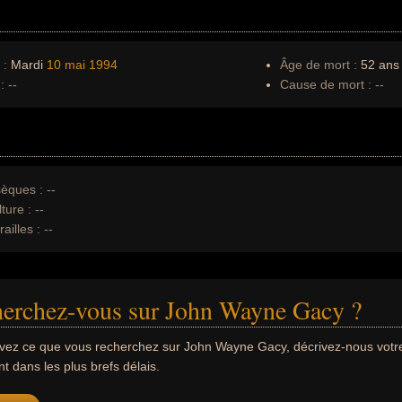
 :
Mardi
10 mai
1994
Âge de mort :
52 ans
:
--
Cause de mort :
--
èques :
--
ture :
--
ailles :
--
herchez-vous sur John Wayne Gacy ?
uvez ce que vous recherchez sur John Wayne Gacy, décrivez-nous vot
 dans les plus brefs délais.