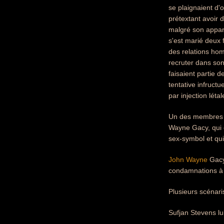
se plaignaient d'
prétextant avoir
malgré son appare
s'est marié deux f
des relations hom
recruter dans son 
faisaient partie 
tentative infructu
par injection létal
Un des membres d
Wayne Gacy, qui 
sex-symbol et qui
John Wayne
Gacy 
condamnations à 
Plusieurs scénari
Sufjan Stevens lu