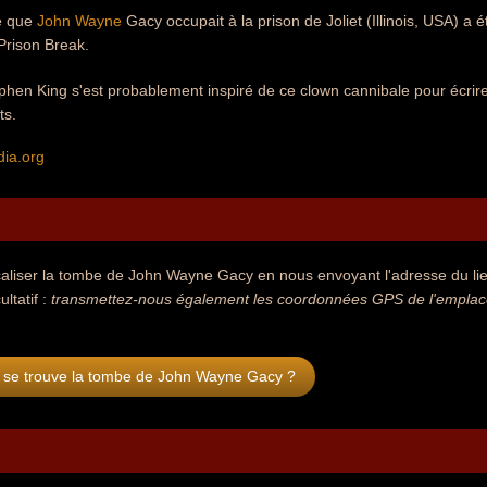
le que
John Wayne
Gacy occupait à la prison de Joliet (Illinois, USA) a é
Prison Break.
phen King s'est probablement inspiré de ce clown cannibale pour écrir
ts.
dia.org
aliser la tombe de John Wayne Gacy en nous envoyant l'adresse du lie
ultatif :
transmettez-nous également les coordonnées GPS de l'emplace
 se trouve la tombe de John Wayne Gacy ?