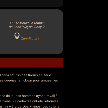
Où se trouve la tombe
de John Wayne Gacy ?
Contribuez !
linois) est l'un des tueurs en série
e se déguiser en clown pour amuser les
tions de jeunes hommes ayant travaillé
aritions. 27 cadavres ont été retrouvés
 la rivière de Des Plaines. Les voisins