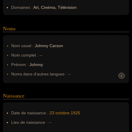
Domaines :
Art, Cinéma, Télévision
Noms
Nom usuel :
Johnny Carson
Nom complet :
--
Prénom :
Johnny
Noms dans d'autres langues :
--
+
+
Homonymes :
0
(aucun)
Naissance
Nom de famille :
Carson
Pseudonyme :
--
Date de naissance :
23 octobre
1925
Surnom :
--
Lieu de naissance :
--
Erreurs d'écriture :
johny carson