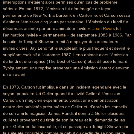
interruptions n'étaient alors permises qu'en cas de problème
sérieux. En mai 1972, l'émission fut déménagée de façon
permanente de New York à Burbank en Californie, et Carson cessa
d'animer l'émission cinq jours par semaine. L'émission du lundi fut
désormais animée par un « animateur invité ».
Joan Rivers
fut
l'animatrice invitée « permanente » de septembre 1983 à 1986. Par
la suite, le Tonight Show se remit à employer des animateurs
invités divers. Jay Leno fut le suppléant le plus fréquent et devint le
suppléant exclusif à l'automne 1987. Leno animait alors l'émission
du lundi et une reprise (The Best of Carson) était diffusée le mardi.
Typiquement, une reprise présentait une émission datant d'environ
un an avant.
En 1973, Carson fut impliqué dans un incident légendaire avec le
voyant populaire Uri Geller quand il a invité Geller à l'émission.
Carson, un magicien expérimenté, voulait une démonstration
neutre des habiletés présumées de Geller et, d'après les conseils
de son ami le magicien James Randi, il donna à Geller plusieurs
cuillères provenant du tiroir de son bureau et lui demanda de les
plier. Geller en fut incapable, et ce passage au Tonight Show a par
la suite été considéré comme le début du déclin de sa popularité.