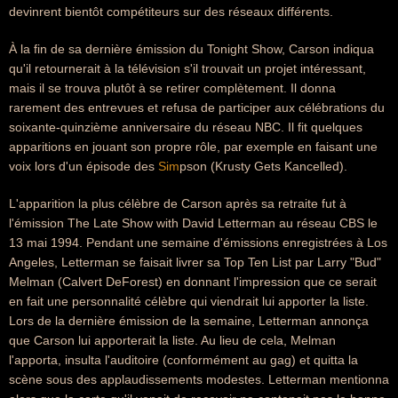
devinrent bientôt compétiteurs sur des réseaux différents.
À la fin de sa dernière émission du Tonight Show, Carson indiqua
qu'il retournerait à la télévision s'il trouvait un projet intéressant,
mais il se trouva plutôt à se retirer complètement. Il donna
rarement des entrevues et refusa de participer aux célébrations du
soixante-quinzième anniversaire du réseau NBC. Il fit quelques
apparitions en jouant son propre rôle, par exemple en faisant une
voix lors d'un épisode des
Sim
pson (Krusty Gets Kancelled).
L'apparition la plus célèbre de Carson après sa retraite fut à
l'émission The Late Show with David Letterman au réseau CBS le
13 mai 1994. Pendant une semaine d'émissions enregistrées à Los
Angeles, Letterman se faisait livrer sa Top Ten List par Larry "Bud"
Melman (Calvert DeForest) en donnant l'impression que ce serait
en fait une personnalité célèbre qui viendrait lui apporter la liste.
Lors de la dernière émission de la semaine, Letterman annonça
que Carson lui apporterait la liste. Au lieu de cela, Melman
l'apporta, insulta l'auditoire (conformément au gag) et quitta la
scène sous des applaudissements modestes. Letterman mentionna