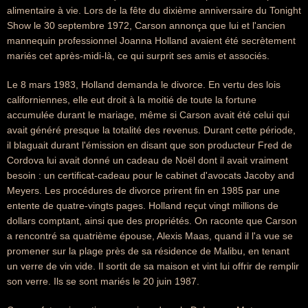
alimentaire à vie. Lors de la fête du dixième anniversaire du Tonight
Show le 30 septembre 1972, Carson annonça que lui et l'ancien
mannequin professionnel Joanna Holland avaient été secrètement
mariés cet après-midi-là, ce qui surprit ses amis et associés.
Le 8 mars 1983, Holland demanda le divorce. En vertu des lois
californiennes, elle eut droit à la moitié de toute la fortune
accumulée durant le mariage, même si Carson avait été celui qui
avait généré presque la totalité des revenus. Durant cette période,
il blaguait durant l'émission en disant que son producteur Fred de
Cordova lui avait donné un cadeau de Noël dont il avait vraiment
besoin : un certificat-cadeau pour le cabinet d'avocats Jacoby and
Meyers. Les procédures de divorce prirent fin en 1985 par une
entente de quatre-vingts pages. Holland reçut vingt millions de
dollars comptant, ainsi que des propriétés. On raconte que Carson
a rencontré sa quatrième épouse, Alexis Maas, quand il l'a vue se
promener sur la plage près de sa résidence de Malibu, en tenant
un verre de vin vide. Il sortit de sa maison et vint lui offrir de remplir
son verre. Ils se sont mariés le 20 juin 1987.