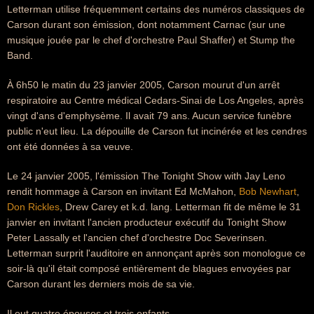
Letterman utilise fréquemment certains des numéros classiques de
Carson durant son émission, dont notamment Carnac (sur une
musique jouée par le chef d'orchestre Paul Shaffer) et Stump the
Band.
À 6h50 le matin du 23 janvier 2005, Carson mourut d'un arrêt
respiratoire au Centre médical Cedars-Sinai de Los Angeles, après
vingt d'ans d'emphysème. Il avait 79 ans. Aucun service funèbre
public n'eut lieu. La dépouille de Carson fut incinérée et les cendres
ont été données à sa veuve.
Le 24 janvier 2005, l'émission The Tonight Show with Jay Leno
rendit hommage à Carson en invitant Ed McMahon,
Bob Newhart
,
Don Rickles
, Drew Carey et k.d. lang. Letterman fit de même le 31
janvier en invitant l'ancien producteur exécutif du Tonight Show
Peter Lassally et l'ancien chef d'orchestre Doc Severinsen.
Letterman surprit l'auditoire en annonçant après son monologue ce
soir-là qu'il était composé entièrement de blagues envoyées par
Carson durant les derniers mois de sa vie.
Il eut quatre épouses et trois enfants.