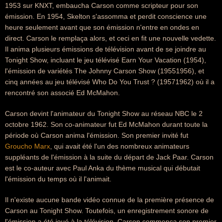
1953 sur KNXT, embaucha Carson comme scripteur pour son
émission. En 1954, Skelton s'assomma et perdit conscience une
heure seulement avant que son émission n'entre en ondes en
direct. Carson le remplaça alors, et ceci en fit une nouvelle vedette.
Il anima plusieurs émissions de télévision avant de se joindre au
Tonight Show, incluant le jeu télévisé Earn Your Vacation (1954),
l'émission de variétés The Johnny Carson Show (19551956), et
cinq années au jeu télévisé Who Do You Trust ? (19571962) où il a
rencontré son associé Ed McMahon.
Carson devint l'animateur du Tonight Show au réseau NBC le 2
octobre 1962. Son co-animateur fut Ed McMahon durant toute la
période où Carson anima l'émission. Son premier invité fut
Groucho Marx
, qui avait été l'un des nombreux animateurs
suppléants de l'émission à la suite du départ de Jack Paar. Carson
est le co-auteur avec Paul Anka du thème musical qui débutait
l'émission du temps où il l'animait.
Il n'existe aucune bande vidéo connue de la première présence de
Carson au Tonight Show. Toutefois, un enregistrement sonore de
l'émission a été joué à la télévision. Carson commença son premier