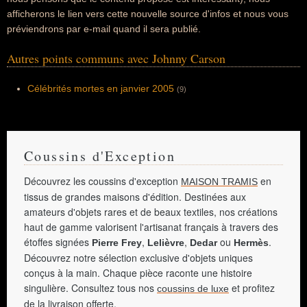
afficherons le lien vers cette nouvelle source d'infos et nous vous
préviendrons par e-mail quand il sera publié.
Autres points communs avec Johnny Carson
Célébrités mortes en janvier 2005
(9)
Coussins d'Exception
Découvrez les coussins d'exception
en
MAISON TRAMIS
tissus de grandes maisons d'édition. Destinées aux
amateurs d'objets rares et de beaux textiles, nos créations
haut de gamme valorisent l'artisanat français à travers des
étoffes signées
,
,
ou
.
Pierre Frey
Lelièvre
Dedar
Hermès
Découvrez notre sélection exclusive d'objets uniques
conçus à la main. Chaque pièce raconte une histoire
singulière. Consultez tous nos
et profitez
coussins de luxe
de la livraison offerte.