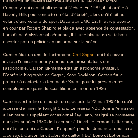
Carson fut un investisseur majeur dans la DeLorean Motor
Company, qui connut ultimement l'échec. En 1982, il fut arrêté à
Beverly Hills pour conduite en état d'ébriété, alors qu'il était au
volant d'une voiture de sport DeLorean DMC-12. Il fut représenté
en cour par Robert Shapiro et plaida avec absence de contestation.
Lors d'une émission subséquente, il fit une blague en se faisant
escorter par un policier en uniforme sur la scène.
Carson était un ami de l'astronome
Carl Sagan
, qui fut souvent
invité à l'émission pour y donner des présentations sur
l'astronomie. Carson lui-même était un astronome amateur.
D'après le biographe de Sagan, Keay Davidson, Carson fut le
premier à contacter la femme de Sagan pour lui présenter ses
condoléances quand le scientifique est mort en 1996.
Carson s'est retiré du monde du spectacle le 22 mai 1992 lorsqu'il
a cessé d'animer le Tonight Show. Le réseau NBC donna l'émission
à l'animateur suppléant occasionnel Jay Leno, malgré sa promesse
dans les années 1980 de la donner à David Letterman. Letterman,
qui était un ami de Carson, l'a appelé pour lui demander quoi faire
à ce sujet. Carson lui dit alors de quitter NBC. Leno et Letterman