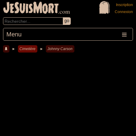
JeSuisMort
Inscription
.com
Connexion
Menu
►
Cimetière
►
Johnny Carson