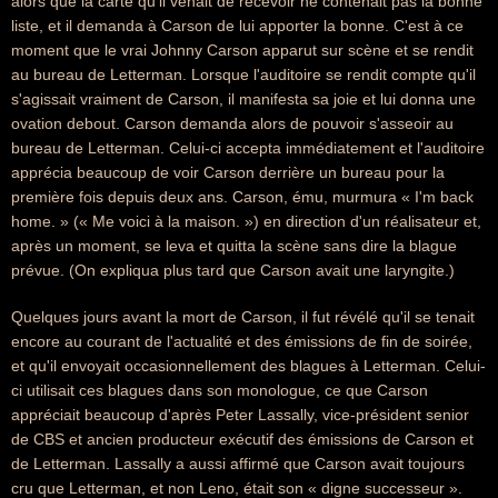
alors que la carte qu'il venait de recevoir ne contenait pas la bonne
liste, et il demanda à Carson de lui apporter la bonne. C'est à ce
moment que le vrai Johnny Carson apparut sur scène et se rendit
au bureau de Letterman. Lorsque l'auditoire se rendit compte qu'il
s'agissait vraiment de Carson, il manifesta sa joie et lui donna une
ovation debout. Carson demanda alors de pouvoir s'asseoir au
bureau de Letterman. Celui-ci accepta immédiatement et l'auditoire
apprécia beaucoup de voir Carson derrière un bureau pour la
première fois depuis deux ans. Carson, ému, murmura « I'm back
home. » (« Me voici à la maison. ») en direction d'un réalisateur et,
après un moment, se leva et quitta la scène sans dire la blague
prévue. (On expliqua plus tard que Carson avait une laryngite.)
Quelques jours avant la mort de Carson, il fut révélé qu'il se tenait
encore au courant de l'actualité et des émissions de fin de soirée,
et qu'il envoyait occasionnellement des blagues à Letterman. Celui-
ci utilisait ces blagues dans son monologue, ce que Carson
appréciait beaucoup d'après Peter Lassally, vice-président senior
de CBS et ancien producteur exécutif des émissions de Carson et
de Letterman. Lassally a aussi affirmé que Carson avait toujours
cru que Letterman, et non Leno, était son « digne successeur ».