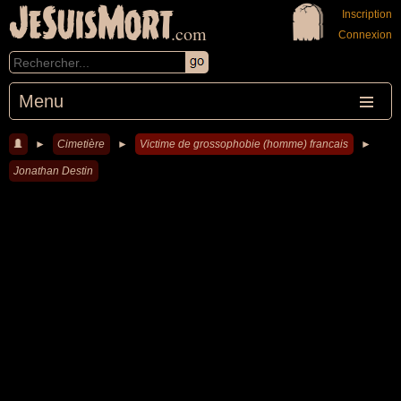
JeSuisMort
Inscription
.com
Connexion
Menu
►
Cimetière
►
Victime de grossophobie (homme) francais
►
Jonathan Destin