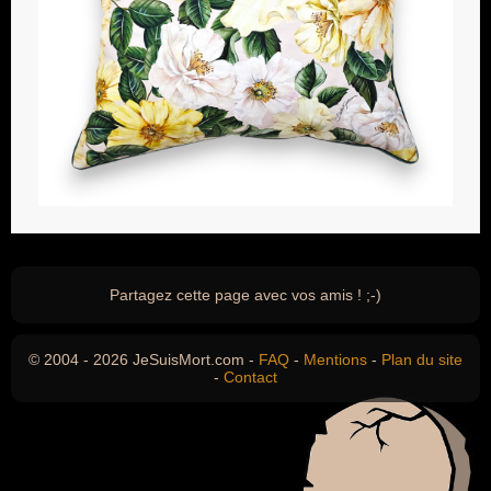
Partagez cette page avec vos amis ! ;-)
© 2004 - 2026 JeSuisMort.com -
FAQ
-
Mentions
-
Plan du site
-
Contact