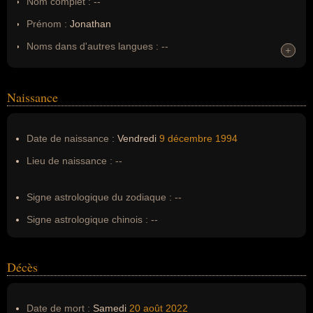
Nom complet :
--
Prénom :
Jonathan
Noms dans d'autres langues :
--
+
+
Homonymes :
0
(aucun)
Naissance
Nom de famille :
Destin
Pseudonyme :
--
Date de naissance :
Vendredi
9 décembre
1994
Surnom :
--
Lieu de naissance :
--
Erreurs d'écriture :
--
Signe astrologique du zodiaque :
--
Signe astrologique chinois :
--
Décès
Date de mort :
Samedi
20 août
2022