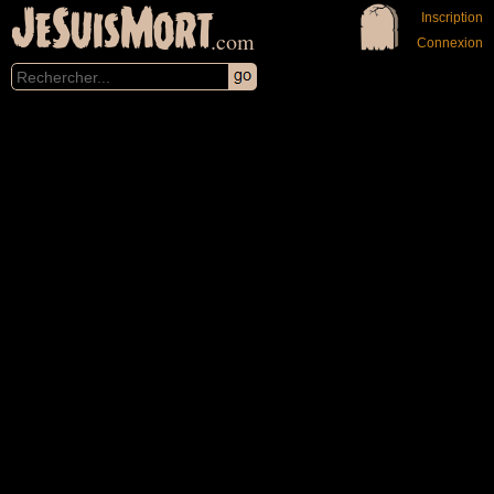
JeSuisMort
Inscription
.com
Connexion