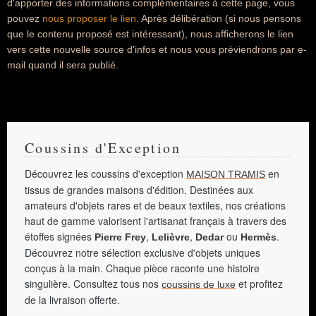
d'apporter des informations complémentaires à cette page, vous
pouvez
nous proposer le lien
. Après délibération (si nous pensons
que le contenu proposé est intéressant), nous afficherons le lien
vers cette nouvelle source d'infos et nous vous préviendrons par e-
mail quand il sera publié.
Coussins d'Exception
Découvrez les coussins d'exception
en
MAISON TRAMIS
tissus de grandes maisons d'édition. Destinées aux
amateurs d'objets rares et de beaux textiles, nos créations
haut de gamme valorisent l'artisanat français à travers des
étoffes signées
,
,
ou
.
Pierre Frey
Lelièvre
Dedar
Hermès
Découvrez notre sélection exclusive d'objets uniques
conçus à la main. Chaque pièce raconte une histoire
singulière. Consultez tous nos
et profitez
coussins de luxe
de la livraison offerte.