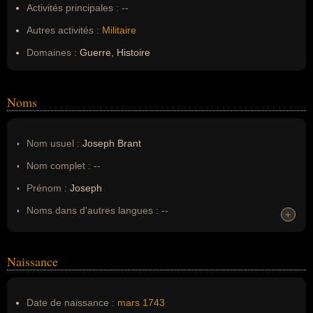
Activités principales :
--
Autres activités :
Militaire
Domaines :
Guerre, Histoire
Noms
Nom usuel :
Joseph Brant
Nom complet :
--
Prénom :
Joseph
Noms dans d'autres langues :
--
+
+
Homonymes :
0
(aucun)
Naissance
Nom de famille :
Brant
Pseudonyme :
--
Date de naissance :
mars
1743