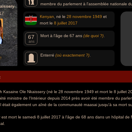
membre du parlement à l'assemblée nationale d
aissery
17
Kenyan
, né le
28 novembre
1949
et
mort le
8 juillet
2017
Mort à l'âge de 67 ans
(de quoi ?)
.
67
ans
Enterré
(où exactement ?)
.
!
e
 Kasaine Ole Nkaissery (né le 28 novembre 1949 et mort le 8 juillet 2017
été ministre de l'Intérieur depuis 2014 près avoir été membre du parl
l était également un aîné de la communauté maasai jusqu'à sa mort subi
est mort le samedi 8 juillet 2017 à l'âge de 68 ans dans un hôpital de 
al.