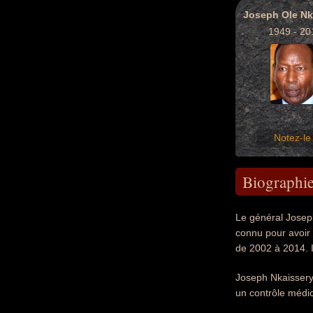
Joseph Ole Nk
1949 - 20
Notez-le 
Biographi
Le général Joseph
connu pour avoir 
de 2002 à 2014. I
Joseph Nkaissery 
un contrôle médic