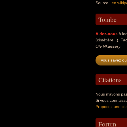
Source :
en.wikip
Tombe
Aidez-nous
à loc
(cimétière...). Fac
Ole Nkaissery
.
Vous savez où
Citations
Nous n'avons pas
Si vous connaiss
Proposez une cita
Forum