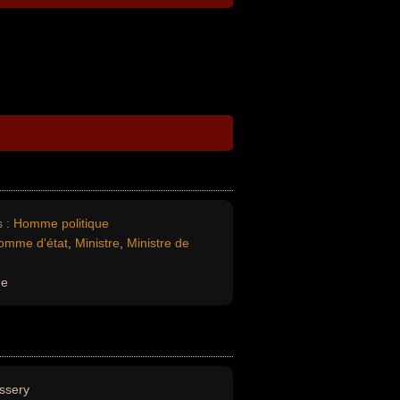
 :
Homme politique
omme d'état
,
Ministre
,
Ministre de
ue
ssery