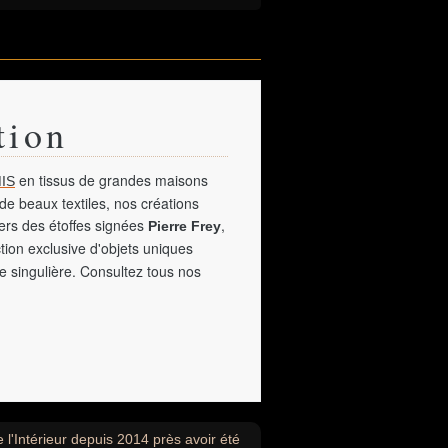
tion
en tissus de grandes maisons
IS
de beaux textiles, nos créations
vers des étoffes signées
,
Pierre Frey
tion exclusive d'objets uniques
e singulière. Consultez tous nos
 l'Intérieur depuis 2014 près avoir été