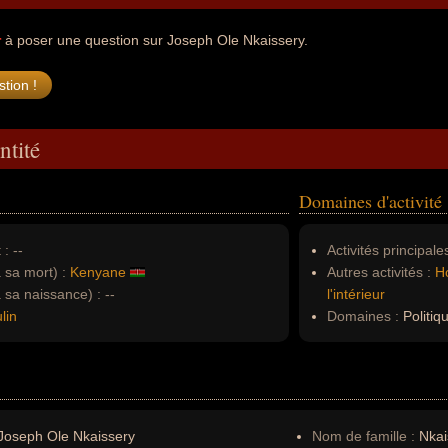
r
à poser une question sur Joseph Ole Nkaissery.
ntité
Domaines d'activité
 :
--
Activités principales
à sa mort) :
Kenyane
Autres activités :
H
à sa naissance) :
--
l'intérieur
lin
Domaines :
Politiq
Joseph Ole Nkaissery
Nom de famille :
Nkai