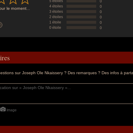
5 étoiles
0
4 étoiles
0
ur le moment...
3 étoiles
0
2 étoiles
0
1 étoile
0
?
0 étoile
0
res
estions sur Joseph Ole Nkaissery ? Des remarques ? Des infos à part
Image