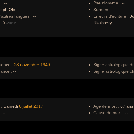
 :
--
Pseudonyme :
--
seph Ole
Surnom :
--
autres langues :
--
Erreurs d'écriture :
Jo
:
0
Nkaissery
(aucun)
sance :
28 novembre
1949
Signe astrologique d
sance :
--
Signe astrologique ch
 :
Samedi
8 juillet
2017
Âge de mort :
67 ans
:
--
Cause de mort :
--