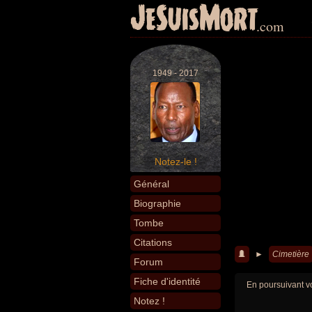
JeSuisMort
.com
1949 - 2017
Notez-le !
Général
Biographie
Tombe
Citations
►
Cimetière
Forum
Fiche d'identité
En poursuivant vo
Notez !