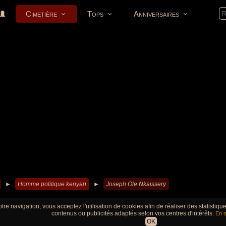
Cimetière
Tops
Anniversaires
►
Homme politique kenyan
►
Joseph Ole Nkaissery
tre navigation, vous acceptez l'utilisation de cookies afin de réaliser des statistiq
contenus ou publicités adaptés selon vos centres d'intérêts.
En s
OK