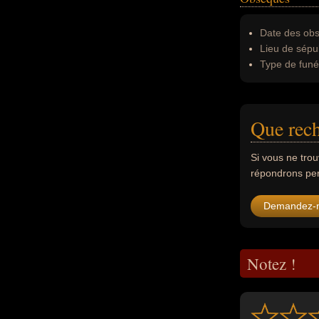
Date des obs
Lieu de sépul
Type de funér
Que rech
Si vous ne tro
répondrons per
Demandez-
Notez !