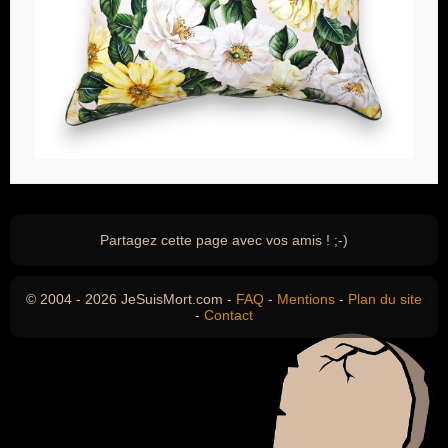
Partagez cette page avec vos amis ! ;-)
© 2004 - 2026 JeSuisMort.com -
FAQ
-
Mentions
-
Plan du site
-
Contact