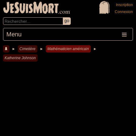
JeSuisMort
Inscription
.com
Connexion
Menu
►
Cimetière
►
Mathématicien américain
►
Katherine Johnson