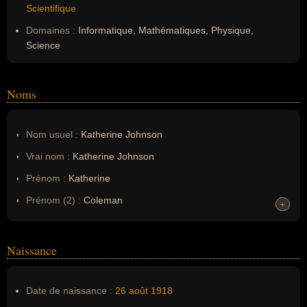
Scientifique
Domaines :
Informatique, Mathématiques, Physique,
Science
Noms
Nom usuel :
Katherine Johnson
Vrai nom :
Katherine Johnson
Prénom :
Katherine
Prénom (2) :
Coleman
+
+
Noms dans d'autres langues :
--
Homonymes :
0
(aucun)
Naissance
Nom de famille :
Goble Johnson
Date de naissance :
26 août
1918
Pseudonyme :
--