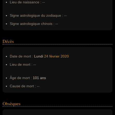
Lieu de naissance :
--
Surnom :
--
Erreurs d'écriture :
--
Signe astrologique du zodiaque :
--
Signe astrologique chinois :
--
Décès
Date de mort :
Lundi
24 février
2020
Lieu de mort :
--
Âge de mort :
101 ans
Cause de mort :
--
Obsèques