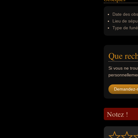
Date des obs
Lieu de sépul
Type de funér
Que rech
Si vous ne tro
personnellement
Demandez-
Notez !