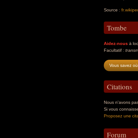
Source :
fr.wikipe
Tombe
Aidez-nous
à loc
Facultatif :
transm
Vous savez où
Citations
Nous n'avons pas
Si vous connaiss
Proposez une cita
Forum