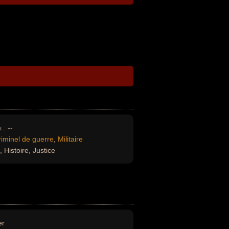
 :
--
riminel de guerre
,
Militaire
 Histoire, Justice
er