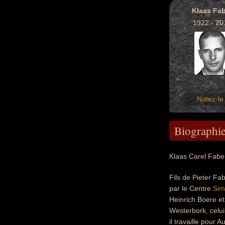
Klaas Fab
1922 - 20
Notez-le 
Biographi
Klaas Carel Faber
Fils de Pieter Fa
par le Centre
Sim
Heinrich Boere et
Westerbork, celui
il travaille pour 