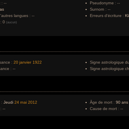
 :
--
Pseudonyme :
--
as
Surnom :
--
autres langues :
--
Erreurs d'écriture :
Kl
:
0
(aucun)
sance :
20 janvier
1922
Signe astrologique d
sance :
--
Signe astrologique ch
 :
Jeudi
24 mai
2012
Âge de mort :
90 ans
:
--
Cause de mort :
--