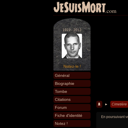
JeSuisMort
.com
1922 - 2012
Notez-le !
Général
Biographie
Tombe
Citations
►
Cimetière
Forum
Fiche d'identité
En poursuivant vo
Notez !