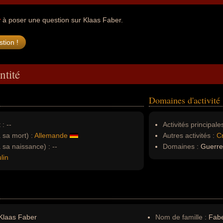
r
à poser une question sur Klaas Faber.
ntité
Domaines d'activité
 :
--
Activités principales
à sa mort) :
Allemande
Autres activités :
C
à sa naissance) :
--
Domaines :
Guerre,
lin
Klaas Faber
Nom de famille :
Fab