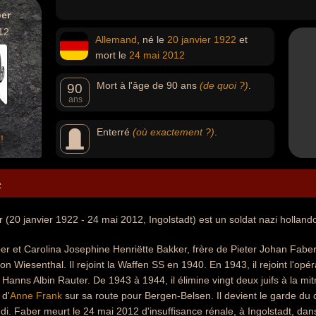
er
12
Allemand
, né le
20 janvier
1922
et
mort le
24 mai
2012
Mort à l'âge de 90 ans
(de quoi ?)
.
90
ans
Enterré
(où exactement ?)
.
!
e
 (20 janvier 1922 - 24 mai 2012, Ingolstadt) est un soldat nazi hollan
ber et Carolina Josephine Henriëtte Bakker, frère de Pieter Johan Fabe
on Wiesenthal. Il rejoint la Waffen SS en 1940. En 1943, il rejoint l'opé
 Hanns Albin Rauter. De 1943 à 1944, il élimine vingt deux juifs à la mi
 d'
Anne Frank
sur sa route pour Bergen-Belsen. Il devient le garde du 
Audi. Faber meurt le 24 mai 2012 d'insuffisance rénale, à Ingolstadt, dan