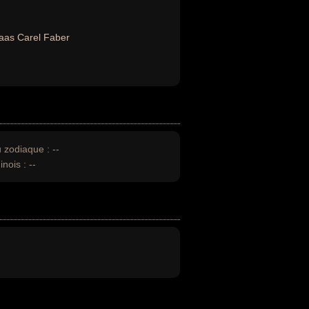
aas Carel Faber
u zodiaque :
--
inois :
--