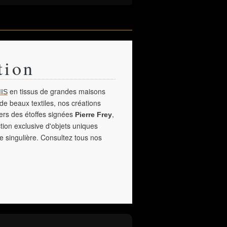
tion
en tissus de grandes maisons
IS
de beaux textiles, nos créations
vers des étoffes signées
,
Pierre Frey
tion exclusive d'objets uniques
e singulière. Consultez tous nos