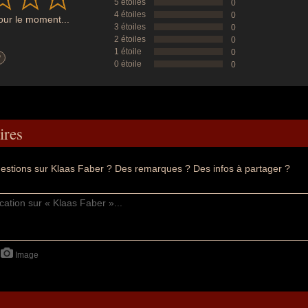
5 étoiles
0
4 étoiles
0
ur le moment...
3 étoiles
0
2 étoiles
0
1 étoile
0
?
0 étoile
0
res
estions sur Klaas Faber ? Des remarques ? Des infos à partager ?
Image