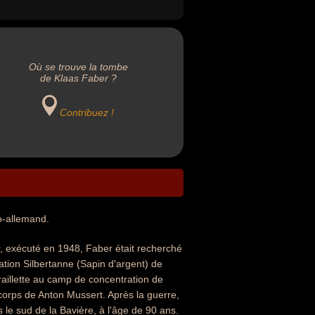
Où se trouve la tombe
de Klaas Faber ?
Contribuez !
do-allemand.
r, exécuté en 1948, Faber était recherché
ration Silbertanne (Sapin d'argent) de
traillette au camp de concentration de
corps de Anton Mussert. Après la guerre,
s le sud de la Bavière, à l'âge de 90 ans.