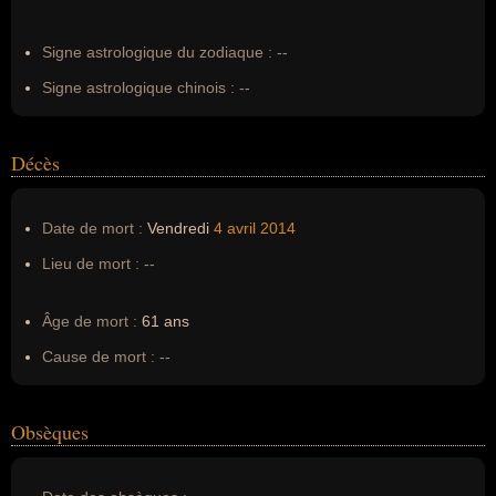
Erreurs d'écriture :
Kumba Ialá, Kumba Yala
Signe astrologique du zodiaque :
--
Signe astrologique chinois :
--
Décès
Date de mort :
Vendredi
4 avril
2014
Lieu de mort :
--
Âge de mort :
61 ans
Cause de mort :
--
Obsèques