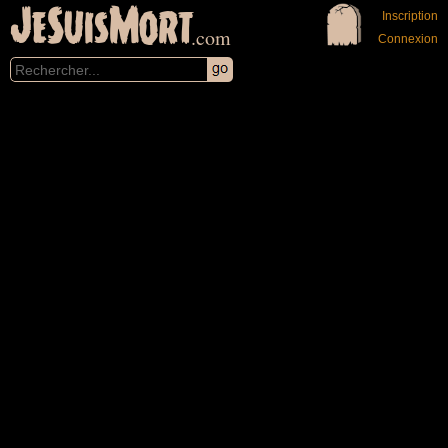
JeSuisMort
Inscription
.com
Connexion