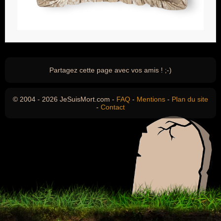
Partagez cette page avec vos amis ! ;-)
© 2004 - 2026 JeSuisMort.com -
FAQ
-
Mentions
-
Plan du site
-
Contact