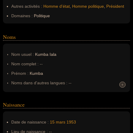
Autres activités :
Homme d'état
,
Homme politique
,
Président
Domaines :
Politique
Noms
Nom usuel :
Kumba Iala
Nom complet :
--
Prénom :
Kumba
Noms dans d'autres langues :
--
+
+
Homonymes :
0
(aucun)
Naissance
Nom de famille :
Iala
Pseudonyme :
--
Date de naissance :
15 mars
1953
Surnom :
--
Lieu de naissance :
--