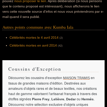
pouvez
nous proposer le lien
. Après délibération (si nous pensons
que le contenu proposé est intéressant), nous afficherons le lien
vers cette nouvelle source d'infos et nous vous préviendrons par e-
mail quand il sera publié.
Autres points communs avec Kumba Iala
Célébrités mortes le 4 avril 2014
(2)
Célébrités mortes en avril 2014
(42)
Coussins d'Exception
Découvrez les coussins d'exception
en
MAISON TRAMIS
tissus de grandes maisons d'édition. Destinées aux
amateurs d'objets rares et de beaux textiles, nos créations
haut de gamme valorisent l'artisanat français à travers des
étoffes signées
,
,
ou
.
Pierre Frey
Lelièvre
Dedar
Hermès
Découvrez notre sélection exclusive d'objets uniques