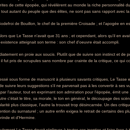
érites de cette épopée, qui révélèrent au monde la riche personnalité du
 tout autant du peuple que des élites, ne sont pas sans rapport avec la
odefroi de Bouillon, le chef de la première Croisade ; et l'apogée en est
lors que Le Tasse n'avait que 31 ans ; et cependant, alors qu'il en avai
existence atteignait son terme : son chef d'oeuvre était accompli.
iatement en proie aux soucis. Plutôt que de suivre son instinct et de pu
il fut pris de scrupules sans nombre par crainte de la critique, ce qui con
ssé sous forme de manuscrit à plusieurs savants critiques, Le Tasse ex
de suivre leurs suggestions s'il ne parvenait pas à les convertir à ses v
ar l'auteur, tout en exprimant son admiration pour l'épopée, émit une pet
'autre c'était le titre, sa morale, le ton en général, le découpage des scè
arité plus classique, l'autre la trouvait trop désincarnée. Un des critiqu
rvention du surnaturel ; un autre enfin exigea le retrait de certains des
rinde et d'Hermine.
ulement Le Tasse devait répliquer à toutes ces inepties et faire face à t