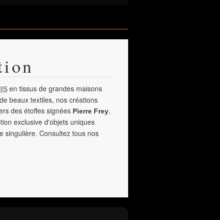
tion
en tissus de grandes maisons
IS
de beaux textiles, nos créations
vers des étoffes signées
,
Pierre Frey
tion exclusive d'objets uniques
e singulière. Consultez tous nos