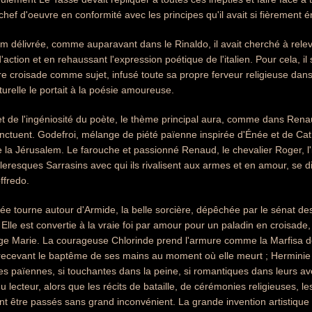
chef d'oeuvre en conformité avec les principes qu'il avait si fièrement 
 délivrée, comme auparavant dans le Rinaldo, il avait cherché à releve
d'action et en rehaussant l'expression poétique de l'italien. Pour cela, il
e croisade comme sujet, infusé toute sa propre ferveur religieuse dans
turelle le portait à la poésie amoureuse.
et de l'ingéniosité du poète, le thème principal aura, comme dans Rena
nctuent. Godefroi, mélange de piété païenne inspirée d'Énée et de Catho
e la Jérusalem. Le farouche et passionné Renaud, le chevalier Roger, l'
resques Sarrasins avec qui ils rivalisent aux armes et en amour, se disp
ffredo.
pée tourne autour d'Armide, la belle sorcière, dépêchée par le sénat d
 Elle est convertie à la vraie foi par amour pour un paladin en croisade,
rge Marie. La courageuse Chlorinde prend l'armure comme la Marfisa d
recevant le baptême de ses mains au moment où elle meurt ; Herminie 
es païennes, si touchantes dans la peine, si romantiques dans leurs av
 du lecteur, alors que les récits de bataille, de cérémonies religieuses, l
être passés sans grand inconvénient. La grande invention artistique 