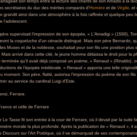
rtageait son temps entre la lecture des chants de son Amadis à la duc
es secrétaires du duc des mérites comparés d'
Homère
et de
Virgile
, et
to grandit ainsi dans une atmosphère à la fois raffinée et quelque peu 
e l'adolescent.
père supervisait l'impression de son épopée, « L'Amadigi » (1560), To
 devint la coqueluche d'un cénacle distingué. Mais son père Bernardo, qui
es Muses et de la noblesse, souhaitait pour son fils une position plus sta
. Mais arrivé dans cette cité, le jeune homme délaissa le droit pour la 
e terminée qu'il avait déjà composé un poème, « Renaud » (Rinaldo), où 
éductions de l'épopée médiévale. « Renaud » apporta une telle originali
u moment. Son père, flatté, autorisa l'impression du poème de son fils
trer au service du cardinal Luigi d'Este.
ensi, Ferrare.
France et celle de Ferrare
Le Tasse fit son entrée à la cour de Ferrare, où il devait par la suite f
misère morale la plus profonde. Après la publication de « Renaud », il 
 Discours sur l'Art Poétique, où il se démarquait de ses contemporains