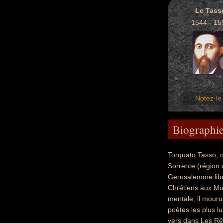
Le Tass
1544 - 15
Notez-le 
Biographi
Torquato Tasso, co
Sorrente (région 
Gerusalemme libe
Chrétiens aux Mus
mentale, il mouru
poètes les plus lu
vers dans Les Rê