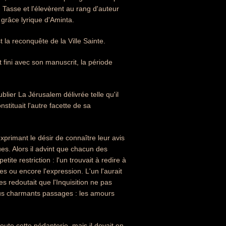
 Tasse et l'élevèrent au rang d'auteur
 grâce lyrique d'Aminta.
 la reconquête de la Ville Sainte.
t fini avec son manuscrit, la période
blier La Jérusalem délivrée telle qu'il
stituait l'autre facette de sa
primant le désir de connaître leur avis
ues. Alors il advint que chacun des
ite restriction : l'un trouvait à redire à
nes ou encore l'expression. L'un l'aurait
es redoutait que l'Inquisition ne pas
 plus charmants passages : les amours
oute cette pédanterie, mais il devait en