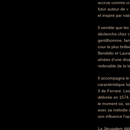
accrue comme criti
futur auteur de «
et inspiré par na
Il semble que les
déclencha chez ce
gentilhomme, fami
cour la plus brill
Bendidio et Laura
aînées d'une dizai
redevable de la t
Il accompagna le 
caractéristique l
II de Ferrare. Le
délivrée en 1574.
le moment où, sou
avec sa mélodie d
son influence l'op
La Jérusalem déli