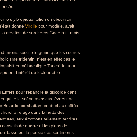
énoncés.
r le style épique italien en observant
 s'était donné
Virgile
pour modèle, avait
 la création de son héros Godefroi ; mais
ud, moins suscité le génie que les scènes
licisme tridentin, n'est en effet pas le
impulsif et mélancolique Tancrède, tout
utent l'intérêt du lecteur et le
es Enfers pour répandre la discorde dans
 et quitte la scène avec aux lèvres une
e Boiardo, combattant en duel aux côtés
cherche refuge dans la hutte des
entures, aux émotions tellement tendres,
es conseils de guerre et les plans de
du Tasse est la poésie des sentiments :