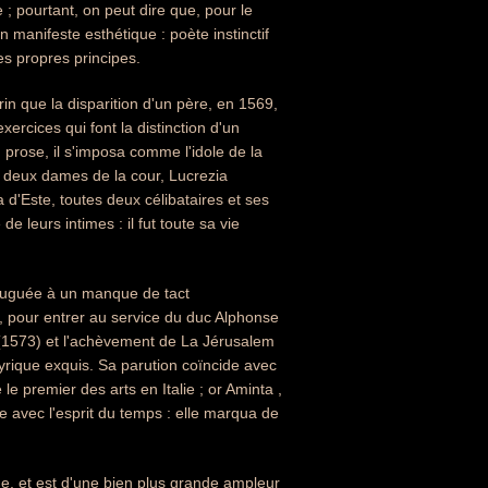
e ; pourtant, on peut dire que, pour le
 manifeste esthétique : poète instinctif
es propres principes.
in que la disparition d'un père, en 1569,
rcices qui font la distinction d'un
 prose, il s'imposa comme l'idole de la
s à deux dames de la cour, Lucrezia
 d'Este, toutes deux célibataires et ses
e leurs intimes : il fut toute sa vie
njuguée à un manque de tact
te, pour entrer au service du duc Alphonse
 (1573) et l'achèvement de La Jérusalem
yrique exquis. Sa parution coïncide avec
 premier des arts en Italie ; or Aminta ,
 avec l'esprit du temps : elle marqua de
ne, et est d'une bien plus grande ampleur