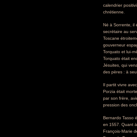
calendrier positiv
chrétienne.
Né à Sorrente, il
secrétaire au ser
Toscane étroitemen
gouverneur espagn
Torquato et lui-m
Torquato était en
Jésuites, qui vena
des pères : à seul
Il partit vivre a
Porzia était mort
par son frère, avi
pression des oncl
Bernardo Tasso éta
en 1557. Quant à 
François-Marie del