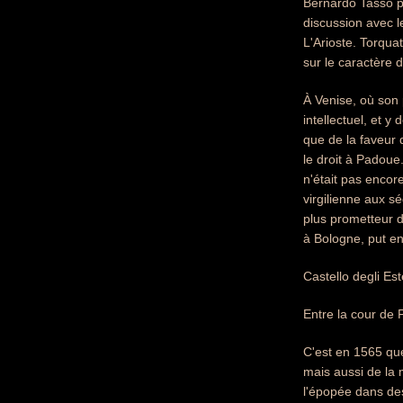
Bernardo Tasso pa
discussion avec l
L'Arioste. Torqua
sur le caractère d
À Venise, où son 
intellectuel, et y
que de la faveur d
le droit à Padoue
n'était pas encor
virgilienne aux s
plus prometteur d
à Bologne, put en
Castello degli Est
Entre la cour de 
C'est en 1565 que 
mais aussi de la 
l'épopée dans des