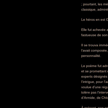
; pourtant, les m
classique, admiré
Le héros en est G
Elle fut achevée a
fastueuse de son 
Il se trouva imméd
l'avait composée, 
personnalité.
Le poème fut adre
et se promettant 
experts désignés p
l'intrigue, pour l
voulue d'une régul
tolère pas l'inte
d'Armide, de Chlo
À présent, non se