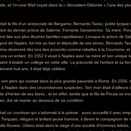
iste, et
Sim
one Weil voyait dans la « Jérusalem Délivrée » l'une des pl
 était le fils d'un aristocrate de Bergame, Bernardo Tasso, poète lyriqu
vice du dernier prince de Salerne, Ferrante Sanseverino. Sa mère, Porzi
t liée aux plus illustres familles napolitaines. Lorsque le prince de Sal
ol de Naples, fut mis au ban et dépouillé de ses terres, Bernardo Tasso 
ême devinrent dès lors des proscrits comme rebelles à la Couronne, et 
core un enfant. En 1552 il vivait à Naples avec sa mère et son unique s
ient d'établir un collège en cette ville. La précocité de l'enfant et sa fe
ement huit ans, il était déjà célèbre.
vec son père qui vivotait dans la plus grande pauvreté à Rome. En 1556,
e à Naples dans des circonstances suspectes. Son mari était d'ailleurs
de d'hériter de ses biens ; et en effet, tandis que le fils de Porzia se trou
es, dut se marier au dessous de sa condition.
it un courtisan qui s'adonnait à la poésie : aussi accueillit-il avec emp
Torquato, élégant et brillant jeune homme, il devint le compagnon de ré
la Rovere. Urbino était alors le siège d'une société d'hommes lettrés, qui