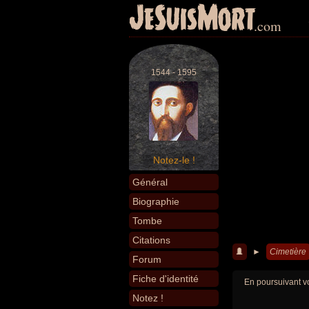
JeSuisMort
.com
1544 - 1595
Notez-le !
Général
Biographie
Tombe
Citations
►
Cimetière
Forum
Fiche d'identité
En poursuivant vo
Notez !