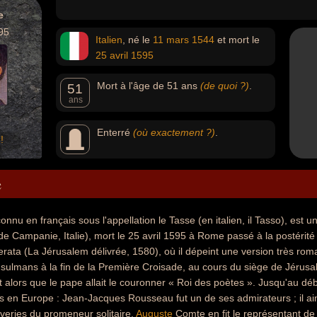
e
95
Italien
, né le
11 mars
1544
et mort le
25 avril
1595
Mort à l'âge de 51 ans
(de quoi ?)
.
51
ans
Enterré
(où exactement ?)
.
!
e
nnu en français sous l'appellation le Tasse (en italien, il Tasso), est u
de Campanie, Italie), mort le 25 avril 1595 à Rome passé à la postérit
rata (La Jérusalem délivrée, 1580), où il dépeint une version très ro
ulmans à la fin de la Première Croisade, au cours du siège de Jérusal
t alors que le pape allait le couronner « Roi des poètes ». Jusqu'au déb
s en Europe : Jean-Jacques Rousseau fut un de ses admirateurs ; il aimait
veries du promeneur solitaire.
Auguste
Comte en fit le représentant de