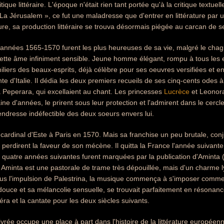
que littéraire. L'époque n'était rien tant portée qu'à la critique textuell
 La Jérusalem », ce fut une maladresse que d'entrer en littérature par un
ture, sa production littéraire se trouva désormais piégée au carcan de s
 années 1565-1570 furent les plus heureuses de sa vie, malgré le chagr
tte âme infiniment sensible. Jeune homme élégant, rompu à tous les exe
liers des beaux-esprits, déjà célèbre pour ses oeuvres versifiées et en
ante d'Italie. Il dédia les deux premiers recueils de ses cinq-cents ode
 Peperara, qui excellaient au chant. Les princesses
Lucrèce
et Leonora
ne d'années, le prirent sous leur protection et l'admirent dans le cercle d
endresse indéfectible des deux soeurs envers lui.
cardinal d'Este à Paris en 1570. Mais sa franchise un peu brutale, co
ui perdirent la faveur de son mécène. Il quitta la France l'année suivan
s quatre années suivantes furent marquées par la publication d'Aminta
 Aminta est une pastorale de trame très dépouillée, mais d'un charme l
s l'impulsion de Palestrina, la musique commença à s'imposer comme le
ouce et sa mélancolie sensuelle, se trouvait parfaitement en résonance
éra et la cantate pour les deux siècles suivants.
vrée occupe une place à part dans l'histoire de la littérature européen