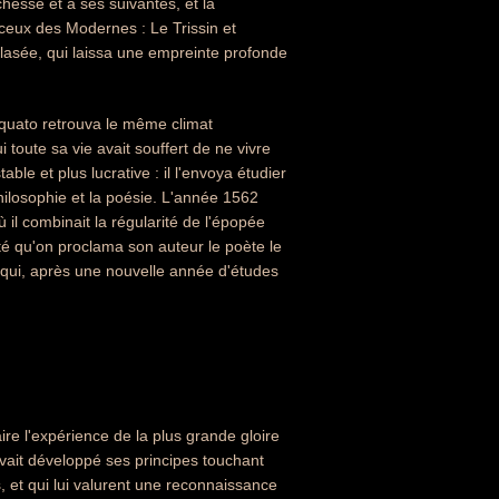
hesse et à ses suivantes, et la
 ceux des Modernes : Le Trissin et
blasée, qui laissa une empreinte profonde
rquato retrouva le même climat
 toute sa vie avait souffert de ne vivre
ble et plus lucrative : il l'envoya étudier
philosophie et la poésie. L'année 1562
il combinait la régularité de l'épopée
té qu'on proclama son auteur le poète le
 qui, après une nouvelle année d'études
aire l'expérience de la plus grande gloire
avait développé ses principes touchant
, et qui lui valurent une reconnaissance