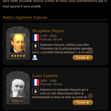
vers cette nouvelle source d'infos et nous vous préviendrons par e-
mail quand il sera publié.
Autres ingénieur francais
Nicéphore Niepce
1765
-
1833
Francais
, 68 ans
Ingénieur français, célèbre pour être
l'inventeur de la photographie appelée
+
alors « procédé héliographique ». Il est aussi
l'auteur de la plus ancienne prise de vue et
Tombe ►
du pyréolophore (le premier moteur à
combustion interne du monde).
Louis Lumière
1864
-
1948
Francais
, 83 ans
Ingénieur et industriel français qui a
joué un rôle déterminant dans la
+
photographie et dans la mise au point du
Notez-le !
cinéma. Il est souvent associé au nom de
Tombe ►
son frère, Auguste Lumière, sous la
dénomination des frères Lumière. Ce