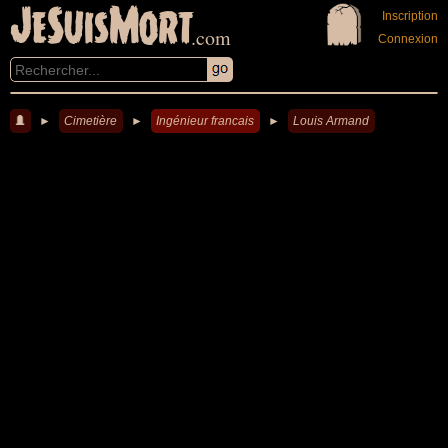
JeSuisMort
Inscription
.com
Connexion
►
Cimetière
►
Ingénieur francais
►
Louis Armand