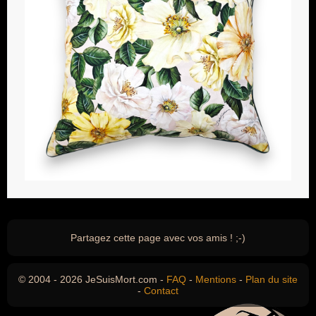
Partagez cette page avec vos amis ! ;-)
© 2004 - 2026 JeSuisMort.com -
FAQ
-
Mentions
-
Plan du site
-
Contact