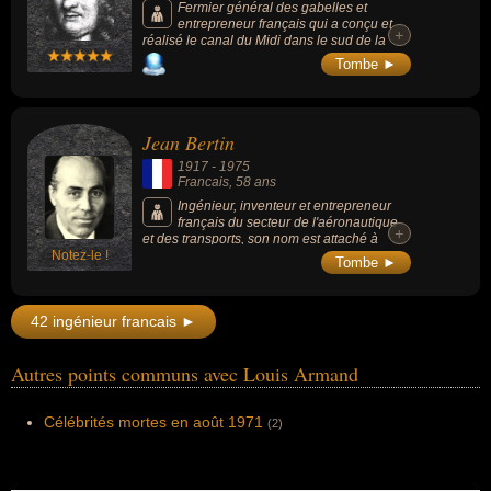
Fermier général des gabelles et
entrepreneur français qui a conçu et
+
réalisé le canal du Midi dans le sud de la
France entre la Garonne et la mer
Tombe ►
Méditerranée.
Jean Bertin
1917
-
1975
Francais
, 58 ans
Ingénieur, inventeur et entrepreneur
français du secteur de l'aéronautique
+
et des transports, son nom est attaché à
Notez-le !
l'invention de l'aérotrain, mais il est
Tombe ►
également un inventeur prolifique dans le
domaine de la mécanique et de
l'aéronautique (163 brevets) et un acteur
42 ingénieur francais ►
majeur de la recherche de pointe de l'après-
guerre en France. La société Bertin et Cie
fondée par Jean Bertin s'est prolongée sous
Autres points communs avec Louis Armand
le nom de PME Bertin Technologies.
Célébrités mortes en août 1971
(2)