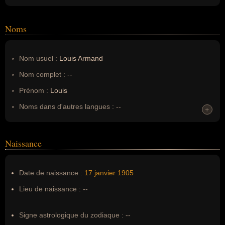
Noms
Nom usuel :
Louis Armand
Nom complet :
--
Prénom :
Louis
Noms dans d'autres langues :
--
+
Homonymes :
0
(aucun)
Naissance
Nom de famille :
Louis Armand
Pseudonyme :
--
Date de naissance :
17 janvier
1905
Surnom :
--
Lieu de naissance :
--
Erreurs d'écriture :
--
Signe astrologique du zodiaque :
--