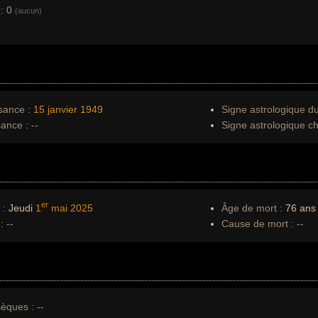
:
0
(aucun)
sance :
15 janvier
1949
Signe astrologique d
sance :
--
Signe astrologique ch
er
 :
Jeudi
1
mai
2025
Âge de mort :
76 ans
:
--
Cause de mort :
--
èques :
--