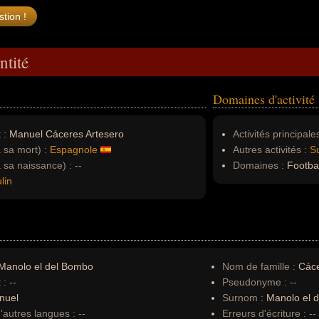
ntité
Domaines d'activité
 :
Manuel Cáceres Artesero
Activités principales
à sa mort) :
Espagnole
Autres activités :
S
à sa naissance) :
--
Domaines :
Football
lin
Manolo el del Bombo
Nom de famille :
Cáce
 :
--
Pseudonyme :
--
nuel
Surnom :
Manolo el 
autres langues :
--
Erreurs d'écriture :
--