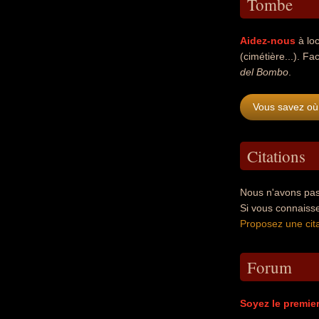
Tombe
Aidez-nous
à loc
(cimétière...). Fac
del Bombo
.
Vous savez où
Citations
Nous n'avons pas
Si vous connaiss
Proposez une cita
Forum
Soyez le premie