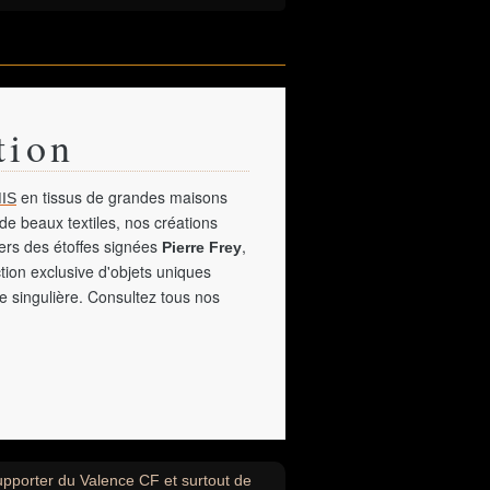
tion
en tissus de grandes maisons
IS
de beaux textiles, nos créations
vers des étoffes signées
,
Pierre Frey
tion exclusive d'objets uniques
e singulière. Consultez tous nos
supporter du Valence CF et surtout de