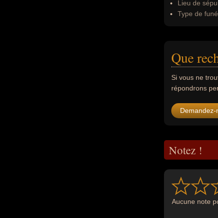
Lieu de sépul
Type de funér
Que rec
Si vous ne tro
répondrons per
Demandez-
Notez !
Aucune note po