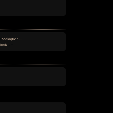
u zodiaque :
--
inois :
--