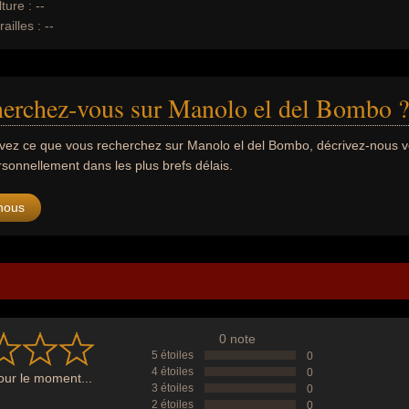
ture :
--
ailles :
--
herchez-vous sur Manolo el del Bombo ?
uvez ce que vous recherchez sur Manolo el del Bombo, décrivez-nous 
sonnellement dans les plus brefs délais.
nous
0 note
5 étoiles
0
4 étoiles
0
ur le moment...
3 étoiles
0
2 étoiles
0