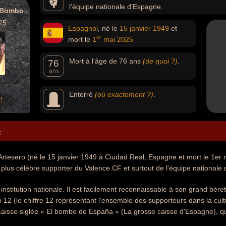
l'équipe nationale d'Espagne.
l Bombo
25
Espagnol
, né le
15 janvier
1949
et
er
mort le
1
mai
2025
Mort à l'âge de 76 ans
(de quoi ?)
.
76
ans
Enterré
(où exactement ?)
.
!
e
rtesero (né le 15 janvier 1949 à Ciudad Real, Espagne et mort le 1er
 plus célèbre supporter du Valence CF et surtout de l'équipe nationale
 institution nationale. Il est facilement reconnaissable à son grand bére
12 (le chiffre 12 représentant l'ensemble des supporteurs dans la cultu
isse siglée « El bombo de España » (La grosse caisse d'Espagne), qu'