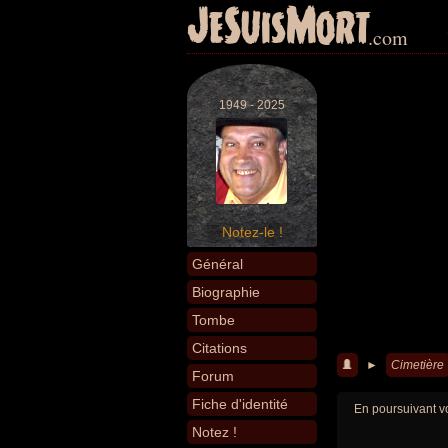
JeSuisMort
.com
1949 - 2025
Notez-le !
Général
Biographie
Tombe
Citations
►
Cimetière
Forum
Fiche d'identité
En poursuivant vo
Notez !