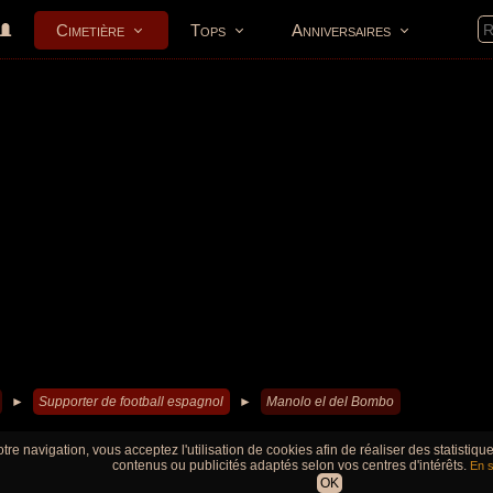
Cimetière
Tops
Anniversaires
►
Supporter de football espagnol
►
Manolo el del Bombo
tre navigation, vous acceptez l'utilisation de cookies afin de réaliser des statistiq
contenus ou publicités adaptés selon vos centres d'intérêts.
En s
OK