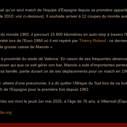
é qu'un seul match de l'équipe d'Espagne depuis sa première apparit
 2010: voir ci-dessous). Il souhaite arriver à 12 coupes du monde ava
du monde 1982, il parcourt 15 800 kilomètres en auto-stop à travers l'E
riété lors de l'Euro 1984 où il est repéré par
Thierry Roland
: ce dernie
la grosse caisse de Manolo ».
 à proximité du stade de Valence. En raison de ses fréquentes absence
aisser qui que ce soit gérer son bar, Manolo a subi d'importantes pertes
sa famille, partie durant un de ses déplacements pour un match en 19
0, atteint d'une pneumonie, il a dû quitter l'Afrique du Sud lors de sa h
 de l'Espagne pour la première fois depuis 1982.
bo est mort le jeudi 1er mai 2025, à l'âge de 76 ans, à Villarreal (Esp
dia.org