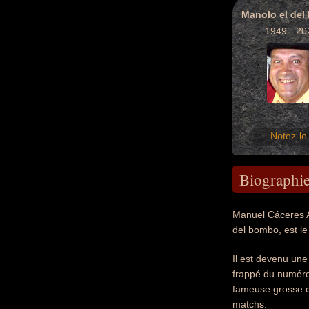
Manolo el de
1949 - 20
Notez-le 
Biographi
Manuel Cáceres A
del bombo, est le
Il est devenu une
frappé du numéro 
fameuse grosse ca
matchs.