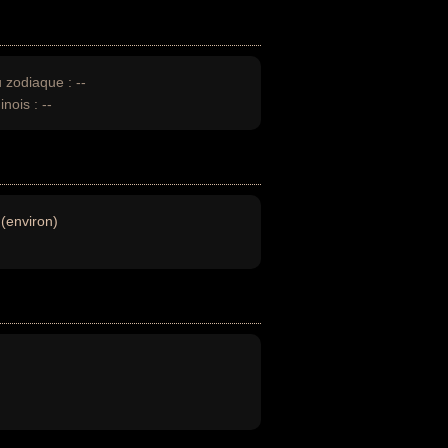
u zodiaque :
--
inois :
--
(environ)