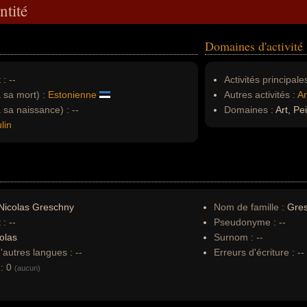
ntité
Domaines d'activité
 :
--
Activités principales
à sa mort) :
Estonienne
Autres activités :
Ar
à sa naissance) :
--
Domaines :
Art, Pe
lin
Nicolas Greschny
Nom de famille :
Gre
 :
--
Pseudonyme :
--
olas
Surnom :
--
autres langues :
--
Erreurs d'écriture :
--
:
0
(aucun)