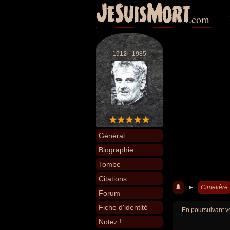
JeSuisMort
.com
1912 - 1985
Général
Biographie
Tombe
Citations
►
Cimetière
Forum
Fiche d'identité
En poursuivant vo
Notez !