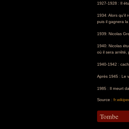
1927-1928 : Il ét
1934: Alors qu'il 
puis il gagnera l
1939: Nicolas Gre
1940: Nicolas étud
où il sera arrêté
1940-1942 : caché
Après 1945 : Le v
1985 : Il meurt 
Source :
fr.wikipe
Tombe