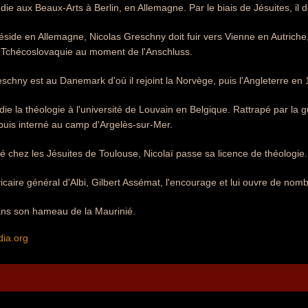
udie aux Beaux-Arts à Berlin, en Allemagne. Par le biais de Jésuites, il 
réside en Allemagne, Nicolas Greschny doit fuir vers Vienne en Autriche, 
a Tchécoslovaquie au moment de l'Anschluss.
schny est au Danemark d'où il rejoint la Norvège, puis l'Angleterre en
ie la théologie à l'université de Louvain en Belgique. Rattrapé par la gu
, puis interné au camp d'Argelès-sur-Mer.
 chez les Jésuites de Toulouse, Nicolaï passe sa licence de théologie.
icaire général d'Albi, Gilbert Assémat, l'encourage et lui ouvre de no
dans son hameau de la Maurinié.
dia.org