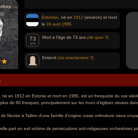
schny
85
Estonien
, né en
1912
(environ) et mort
le
24 avril
1985
Mort à l'âge de 73 ans
(de quoi ?)
.
73
ans
Enterré
(où exactement ?)
.
e
 né en 1912 en Estonie et mort en 1985, est un fresquiste du xxe siècle.
plus de 80 fresques, principalement sur les murs d'églises situées dan
de Nicolaï à Tallinn d'une famille d'origine russe orthodoxe vieux-croya
lle part en exil victime de persécutions anti-religieuses orchestrées 