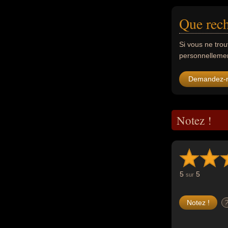
Que rech
Si vous ne tro
personnellement
Demandez-
Notez !
5
5
sur