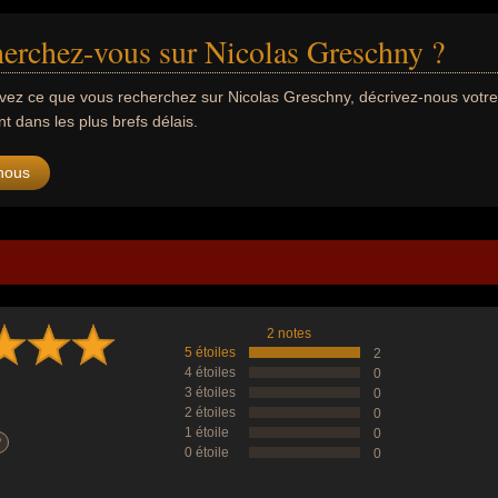
erchez-vous sur Nicolas Greschny ?
uvez ce que vous recherchez sur Nicolas Greschny, décrivez-nous vot
 dans les plus brefs délais.
nous
2 notes
5 étoiles
2
4 étoiles
0
3 étoiles
0
2 étoiles
0
1 étoile
0
?
0 étoile
0