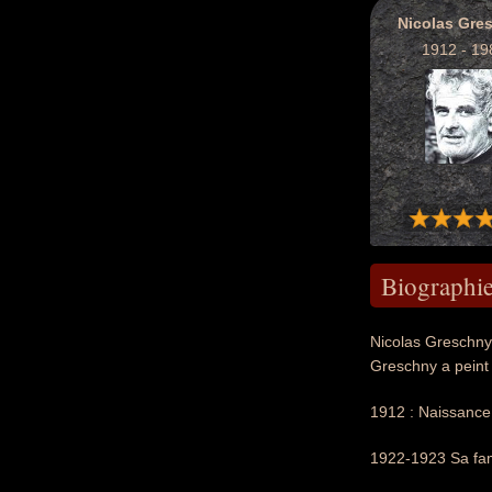
Nicolas Gre
1912 - 19
Biographi
Nicolas Greschny,
Greschny a peint 
1912 : Naissance 
1922-1923 Sa fami