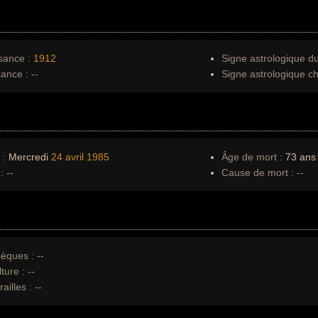
sance :
1912
Signe astrologique d
sance :
--
Signe astrologique ch
 :
Mercredi
24 avril
1985
Âge de mort :
73 ans 
:
--
Cause de mort :
--
èques :
--
ture :
--
ailles :
--