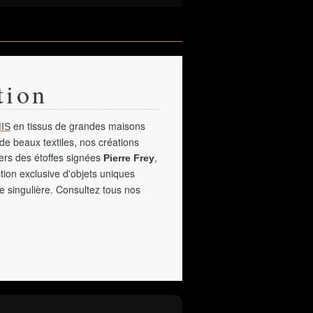
tion
en tissus de grandes maisons
IS
de beaux textiles, nos créations
vers des étoffes signées
,
Pierre Frey
tion exclusive d'objets uniques
e singulière. Consultez tous nos