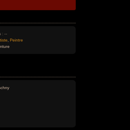
 :
--
tiste
,
Peintre
inture
schny