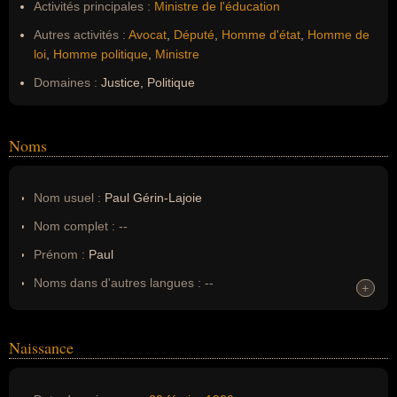
Activités principales :
Ministre de l'éducation
Autres activités :
Avocat
,
Député
,
Homme d'état
,
Homme de
loi
,
Homme politique
,
Ministre
Domaines :
Justice, Politique
Noms
Nom usuel :
Paul Gérin-Lajoie
Nom complet :
--
Prénom :
Paul
Noms dans d'autres langues :
--
+
+
Homonymes :
0
(aucun)
Naissance
Nom de famille :
Gérin-Lajoie
Pseudonyme :
--