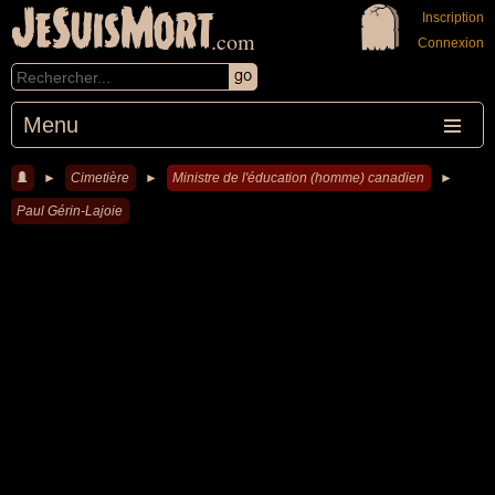
JeSuisMort
Inscription
.com
Connexion
Menu
►
Cimetière
►
Ministre de l'éducation (homme) canadien
►
Paul Gérin-Lajoie