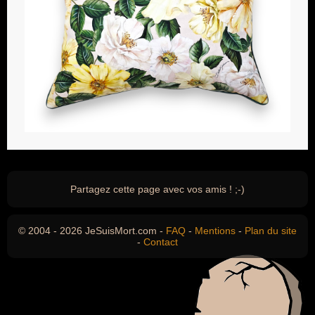
Partagez cette page avec vos amis ! ;-)
© 2004 - 2026 JeSuisMort.com -
FAQ
-
Mentions
-
Plan du site
-
Contact