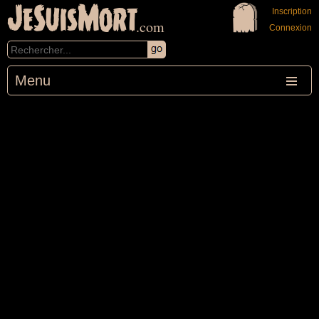
JeSuisMort
Inscription
.com
Connexion
Menu