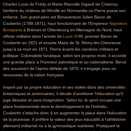
Charles Louis de Frédy et Marie-Marcelle Gigault de Crisenoy,
héritière du château de Mirville en Normandie où Pierre passe son
enfance. Son grand-père est Bonaventure Julien Baron de
Coubertin (1788-1871), haut fonctionnaire de l'Empereur
Napoléon
Bonaparte
à Brêmes et Oldenbourg en Allemagne du Nord, haut
officier militaire dans l'armée de
Louis XV
III, premier Baron de
Coubertin en 1821 et ensuite Maire de St. Rémy-lés-Chevreuse
jusqu'à sa mort en 1871. Pierre écarte les carrières militaire et
politique. Colonialiste fanatique  selon ses propres mots  il accorde
une grande place à l'honneur patriotique et au nationalisme. Bercé
des souvenirs de l'après-défaite de 1870, il s'engage pour un
renouveau de la nation française.
Inspiré par sa propre éducation et ses visites dans des universités
britanniques et américaines, il décide d'améliorer l'éducation qu'il
juge désuète et sans imagination. Selon lui, le sport occupe une
place fondamentale dans le développement de l'individu .
Coubertin s'attache donc à en augmenter la place dans l'éducation
de la jeunesse. Il préfère la valeur des jeux éducatifs à l'athlétisme
allemand militarisé ou à la gymnastique suédoise. Pratiquant la