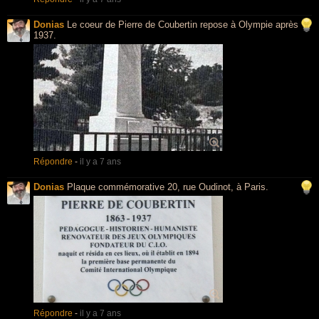
Donias
Le coeur de Pierre de Coubertin repose à Olympie après
1937.
Répondre
-
il y a 7 ans
Donias
Plaque commémorative 20, rue Oudinot, à Paris.
Répondre
-
il y a 7 ans