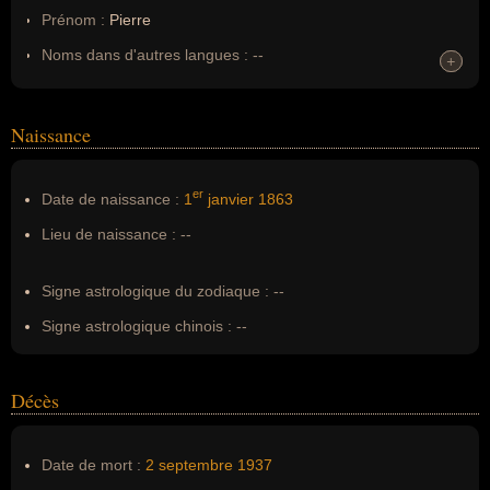
Prénom :
Pierre
Noms dans d'autres langues :
--
+
+
Homonymes :
0
(aucun)
Naissance
Nom de famille :
De Coubertin
Pseudonyme :
--
er
Date de naissance :
1
janvier
1863
Surnom :
--
Lieu de naissance :
--
Erreurs d'écriture :
pierre de coubertain
Signe astrologique du zodiaque :
--
Signe astrologique chinois :
--
Décès
Date de mort :
2 septembre
1937