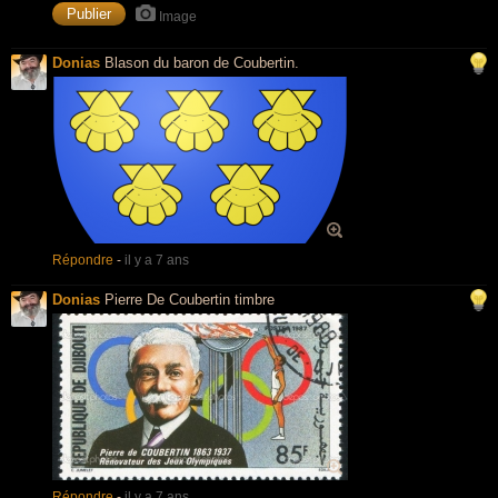
Image
Donias
Blason du baron de Coubertin.
Répondre
-
il y a 7 ans
Donias
Pierre De Coubertin timbre
Répondre
-
il y a 7 ans