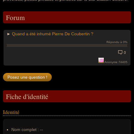
Forum
►
Quand a été inhumé Pierre De Coubertin ?
Répondu à 0%
0
Anonyme 74405
Fiche d'identité
Identité
Nom complet :
--