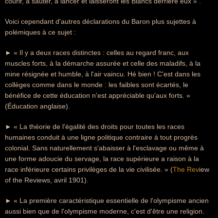
courir, à sauter, à lancer et laisseront les Blancs derrière eux » .
Voici cependant d'autres déclarations du Baron plus sujettes à
polémiques à ce sujet :
► « Il y a deux races distinctes : celles au regard franc, aux
muscles forts, à la démarche assurée et celle des maladifs, à la
mine résignée et humble, à l'air vaincu. Hé bien ! C'est dans les
collèges comme dans le monde : les faibles sont écartés, le
bénéfice de cette éducation n'est appréciable qu'aux forts. »
(Éducation anglaise).
► « La théorie de l'égalité des droits pour toutes les races
humaines conduit à une ligne politique contraire à tout progrès
colonial. Sans naturellement s'abaisser à l'esclavage ou même à
une forme adoucie du servage, la race supérieure a raison à la
race inférieure certains privilèges de la vie civilisée. » (
The Rev
iew
of the Reviews, avril 1901).
► « La première caractéristique essentielle de l'olympisme ancien
aussi bien que de l'olympisme moderne, c'est d'être une religion.