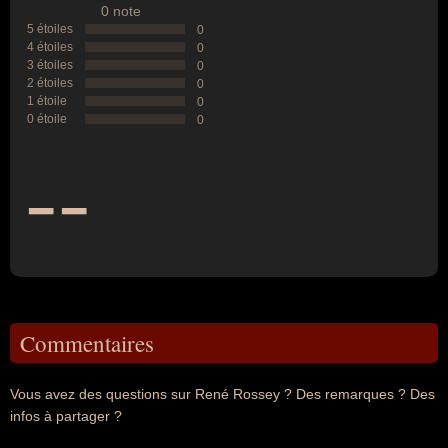
0 note
5 étoiles
0
4 étoiles
0
3 étoiles
0
2 étoiles
0
1 étoile
0
0 étoile
0
--
Commentaires
Vous avez des questions sur René Rossey ? Des remarques ? Des
infos à partager ?