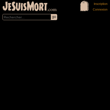
JeSuisMort
Inscription
.com
Connexion