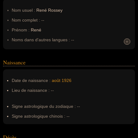
Nom usuel :
René Rossey
Nom complet :
--
Prénom :
René
Noms dans d'autres langues :
--
+
+
Homonymes :
0
(aucun)
Naissance
Nom de famille :
Rossey
Pseudonyme :
--
Date de naissance :
août
1926
Surnom :
--
Lieu de naissance :
--
Erreurs d'écriture :
--
Signe astrologique du zodiaque :
--
Signe astrologique chinois :
--
Décès