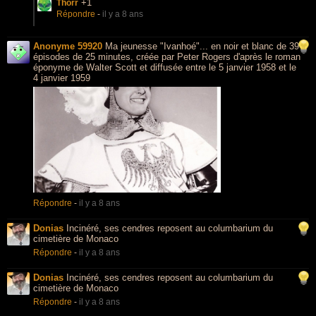
+1
Thorr
Répondre
-
il y a 8 ans
Anonyme 59920
Ma jeunesse "Ivanhoé"... en noir et blanc de 39
épisodes de 25 minutes, créée par Peter Rogers d'après le roman
éponyme de Walter Scott et diffusée entre le 5 janvier 1958 et le
4 janvier 1959
Répondre
-
il y a 8 ans
Donias
Incinéré, ses cendres reposent au columbarium du
cimetière de Monaco
Répondre
-
il y a 8 ans
Donias
Incinéré, ses cendres reposent au columbarium du
cimetière de Monaco
Répondre
-
il y a 8 ans