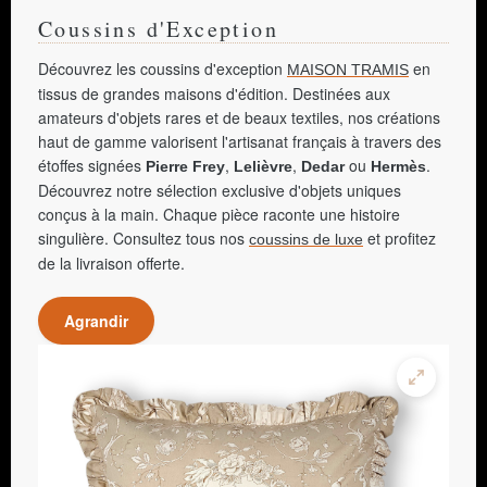
Globe du meilleur acteur dans un second
Coussins d'Exception
rôle pour « Les Incorruptibles », le BAFTA du
meilleur acteur pour son interprétation du
moine Guillaume de Baskerville dans « Le
Découvrez les coussins d'exception
en
MAISON TRAMIS
Nom de la rose » et un Cecil B. DeMille
tissus de grandes maisons d'édition. Destinées aux
Award en 1996 pour l'ensemble de sa
carrière. Icône du cinéma britannique,
amateurs d'objets rares et de beaux textiles, nos créations
néanmoins à la retraite depuis son rôle dans
haut de gamme valorisent l'artisanat français à travers des
« La Ligue des gentlemen extraordinaires »
(2003), Sean Connery a été anobli par la
étoffes signées
,
,
ou
.
Pierre Frey
Lelièvre
Dedar
Hermès
reine Élisabeth II en 2000, pour services
Découvrez notre sélection exclusive d'objets uniques
rendus au cinéma britannique. Il est
également membre de l'ordre de l'Empire
conçus à la main. Chaque pièce raconte une histoire
britannique. Fier de ses origines écossaises,
singulière. Consultez tous nos
et profitez
coussins de luxe
il affiche publiquement son soutien à
l'indépendantisme écossais.
de la livraison offerte.
Agrandir