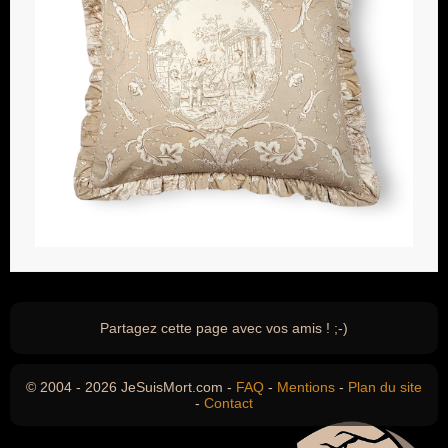
Partagez cette page avec vos amis ! ;-)
© 2004 - 2026 JeSuisMort.com -
FAQ
-
Mentions
-
Plan du site
-
Contact