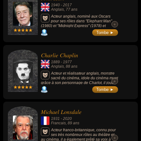
comme dans les superproductions de guerre
1940
-
2017
"Un pont trop loin" (1977), "L'Aigle s'est posé"
Anglais
, 77 ans
(1976) ou le soldat anglais dont l'agression
déclenche la révolte de William Wallace
Acteur anglais, nominé aux Oscars
dans "Braveheart" (1995).
pour ses rôles dans "Elephant Man"
+
(1980) et "Midnight Express" (1978) et
célèbre second rôle dont "Alien, le huitième
Tombe ►
passager" (1979) ou la saga "Harry Potter"
(2001 - 2011).
Charlie Chaplin
1889
-
1977
Anglais
, 88 ans
Acteur et réalisateur anglais, monstre
sacré du cinéma, idole du cinéma muet
+
grâce à son personnage de Charlot, il joua
dans plus de 80 films en 65 ans de carrière
Tombe ►
et plusieurs de ses films sont considérées
comme faisant partie des plus grands films
de tous les temps. Il reçoit un Oscar
d'honneur pour sa contribution inestimable à
Michael Lonsdale
l'industrie cinématographique en 1972 par
l'Academy of Motion Picture Arts and
1931
-
2020
Sciences. Fondateur de la société United
Francais
, 89 ans
Artists, il obtient le contrôle total sur ses
œuvres dont les + célèbres sont : « Les
Acteur franco-britannique, connu pour
Temps modernes » (1936), « Le Kid »
ses très nombreux rôles au théâtre et
+
(1921), « Le Dictateur » (1940), « Les
au cinéma, il a également prêté sa voix à