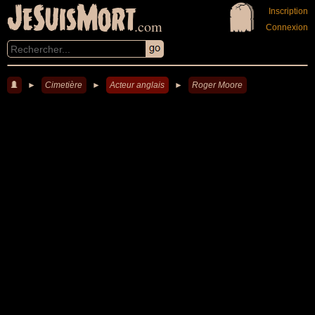
JeSuisMort
Inscription
.com
Connexion
►
Cimetière
►
Acteur anglais
►
Roger Moore