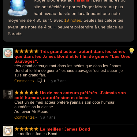
Roger Moore est au
Paradis
! Les membres du
site ont décidé de porter Roger Moore au plus
haut niveau du site en lui attribuant une note
moyenne de 4.95 sur 5 avec
19 notes
. Seules les célébrités
ayant une note de 4 ou + peuvent prétendre à une place au
Paradis.
Très grand acteur, autant dans les séries
que dans les James Bond et le film de guerre "Les Oies
Sauvages".
très grand acteur,autant dans les séries que dans les James
Bond et le film de guerre "les oies sauvages"qui est super ,je
suis un grand fan.
Commentez
-
1
-
il y a 7 ans
Un de mes acteurs préférés. J’aimais son
coté humour, autodérision et classe.
C'est un de mes acteur préféré j’aimais son coté humour
autodérision la classe
Au revoir Mr Moore
Commentez
-
il y a 7 ans
Le meilleur James Bond
Le meilleur James Bond