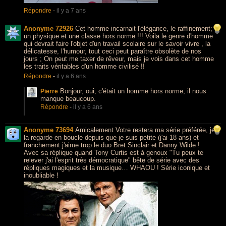
Répondre
-
il y a 7 ans
Anonyme 72926
Cet homme incarnait l'élégance, le raffinement;
un physique et une classe hors norme !!! Voila le genre d'homme
qui devrait faire l'objet d'un travail scolaire sur le savoir vivre , la
délicatesse, l'humour, tout ceci peut paraître obsolète de nos
jours ; On peut me taxer de rêveur, mais je vois dans cet homme
les traits véritables d'un homme civilisé !!
Répondre
-
il y a 6 ans
Bonjour, oui, c'était un homme hors norme, il nous
Pierre
manque beaucoup.
Répondre
-
il y a 6 ans
Anonyme 73694
Amicalement Votre restera ma série préférée, je
la regarde en boucle depuis que je suis petite (j'ai 18 ans) et
franchement j'aime trop le duo Bret Sinclair et Danny Wilde !
Avec sa réplique quand Tony Curtis est à genoux "Tu peux te
relever j'ai l'esprit très démocratique" bête de série avec des
répliques magiques et la musique… WHAOU ! Série iconique et
inoubliable !