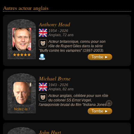
Autres acteur anglais
Anthony Head
1954
-
2026
Anglais
, 72 ans
Acteur britannique, connu pour son
rôle de Rupert Giles dans la série
"Buffy contre les vampires" (1997-2003).
Tombe ►
Michael Byrne
1943
-
2026
Anglais
, 82 ans
Acteur anglais, célèbre pour son rôle
du colonel SS Ernst Vogel,
+
l'antagoniste brutal du film "Indiana Jones et
Notez-le !
la Dernière Croisade" (1989) ou celui mage
Tombe ►
noir Gellert Grindelwald âgé dans "Harry
Potter et les Reliques de la Mort - Partie 1"
(2010). Sa prestance rigide et sa voix grave
l'ont conduit à s'installer durablement dans
John Hurt
des rôles d'officiers et de figures d'autorité,