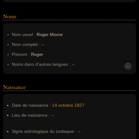
Noms
Nom usuel :
Roger Moore
Nom complet :
--
Prénom :
Roger
Noms dans d'autres langues :
--
+
Homonymes :
0
(aucun)
Naissance
Nom de famille :
Moore
Pseudonyme :
--
Date de naissance :
14 octobre
1927
Surnom :
--
Lieu de naissance :
--
Erreurs d'écriture :
rooge moore, Sir Roger George Moore
Signe astrologique du zodiaque :
--