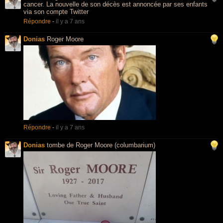
cancer. La nouvelle de son décès est annoncée par ses enfants
via son compte Twitter
Répondre
-
il y a 7 ans
Donias
Roger Moore
Répondre
-
il y a 7 ans
Donias
tombe de Roger Moore (columbarium)