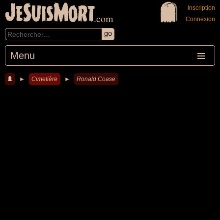
JeSuisMort
Inscription
.com
Connexion
Menu
►
Cimetière
►
Ronald Coase