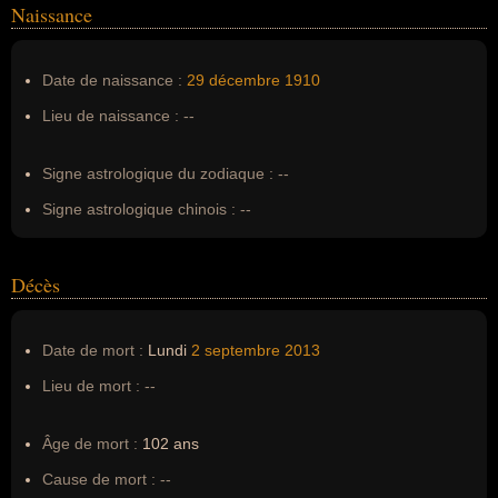
Naissance
Nom de famille :
Coase
Pseudonyme :
--
Date de naissance :
29 décembre
1910
Surnom :
--
Lieu de naissance :
--
Erreurs d'écriture :
--
Signe astrologique du zodiaque :
--
Signe astrologique chinois :
--
Décès
Date de mort :
Lundi
2 septembre
2013
Lieu de mort :
--
Âge de mort :
102 ans
Cause de mort :
--