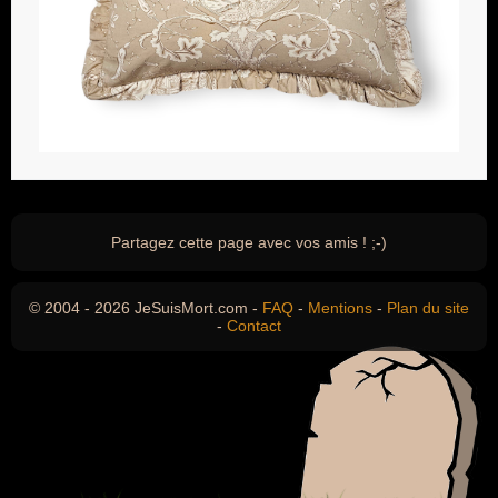
Partagez cette page avec vos amis ! ;-)
© 2004 - 2026 JeSuisMort.com -
FAQ
-
Mentions
-
Plan du site
-
Contact