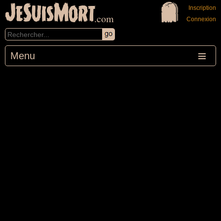
JeSuisMort
Inscription
.com
Connexion
Menu