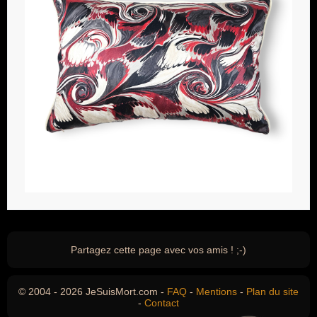
Partagez cette page avec vos amis ! ;-)
© 2004 - 2026 JeSuisMort.com -
FAQ
-
Mentions
-
Plan du site
-
Contact