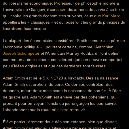
du libéralisme économique. Professeur de philosophie morale à
l'université de Glasgow, il consacre dix années de sa vie à ce texte
qui inspire les grands économistes suivants, ceux que
Karl Marx
appellera les « classiques » et qui poseront les grands principes du
libéralisme économique.
La plupart des économistes considèrent Smith comme « le père de
l'économie politique » ; pourtant certains, comme l'Autrichien
Joseph Schumpeter
et l'Américain Murray Rothbard, l'ont défini
comme un auteur mineur, considérant que son oeuvre comportait
peu d'idées originales et que ces dernières sont fausses.
Adam Smith est né le 5 juin 1723 à Kirkcaldy. Dès sa naissance,
Adam Smith est orphelin de père. Ce dernier, contrôleur des
douanes, meurt deux mois avant la naissance de son fils. À l'âge
de quatre ans, Adam Smith est enlevé par des bohémiens, qui,
prenant peur en voyant l'oncle du jeune garçon les poursuivre,
l'abandonnent sur la route où il sera retrouvé.
Élève particulièrement doué dès son enfance, bien que distrait,
Adam Smith part étudier à Glasgow à l'âge de quatorze ans et y