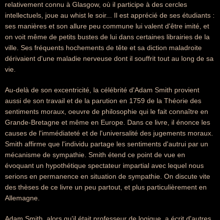
relativement connu à Glasgow, où il participe à des cercles
intellectuels, joue au whist le soir... Il est apprécié de ses étudiants :
ses manières et son allure peu commune lui valent d'être imité, et
on voit même de petits bustes de lui dans certaines librairies de la
ville. Ses fréquents hochements de tête et sa diction maladroite
dérivaient d'une maladie nerveuse dont il souffrit tout au long de sa
vie.
Au-delà de son excentricité, la célébrité d'Adam Smith provient
aussi de son travail et de la parution en 1759 de la Théorie des
sentiments moraux, oeuvre de philosophie qui le fait connaître en
Grande-Bretagne et même en Europe. Dans ce livre, il énonce les
causes de l'immédiateté et de l'universalité des jugements moraux.
Smith affirme que l'individu partage les sentiments d'autrui par un
mécanisme de sympathie. Smith étend ce point de vue en
évoquant un hypothétique spectateur impartial avec lequel nous
serions en permanence en situation de sympathie. On discute vite
des thèses de ce livre un peu partout, et plus particulièrement en
Allemagne.
Adam Smith, alors qu'il était professeur de logique, a écrit d'autres