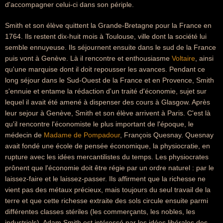
d'accompagner celui-ci dans son périple.
Smith et son élève quittent la Grande-Bretagne pour la France en
1764. Ils restent dix-huit mois à Toulouse, ville dont la société lui
semble ennuyeuse. Ils séjournent ensuite dans le sud de la France
puis vont à Genève. Là il rencontre et enthousiasme
Voltaire
, ainsi
qu'une marquise dont il doit repousser les avances. Pendant ce
long séjour dans le Sud-Ouest de la France et en Provence, Smith
s'ennuie et entame la rédaction d'un traité d'économie, sujet sur
lequel il avait été amené à dispenser des cours à Glasgow. Après
leur sejour à Genève, Smith et son élève arrivent à Paris. C'est là
qu'il rencontre l'économiste le plus important de l'époque, le
médecin de
Madame de Pompadour
, François Quesnay. Quesnay
avait fondé une école de pensée économique, la physiocratie, en
rupture avec les idées mercantilistes du temps. Les physiocrates
prônent que l'économie doit être régie par un ordre naturel : par le
laissez-faire et le laissez-passer. Ils affirment que la richesse ne
vient pas des métaux précieux, mais toujours du seul travail de la
terre et que cette richesse extraite des sols circule ensuite parmi
différentes classes stériles (les commerçants, les nobles, les
industriels). Adam Smith est intéressé par les idées libérales des