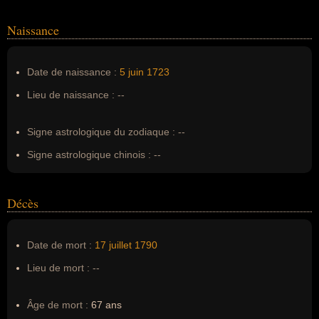
Homonymes :
0
(aucun)
Naissance
Nom de famille :
Smith
Pseudonyme :
--
Date de naissance :
5 juin
1723
Surnom :
--
Lieu de naissance :
--
Erreurs d'écriture :
--
Signe astrologique du zodiaque :
--
Signe astrologique chinois :
--
Décès
Date de mort :
17 juillet
1790
Lieu de mort :
--
Âge de mort :
67 ans