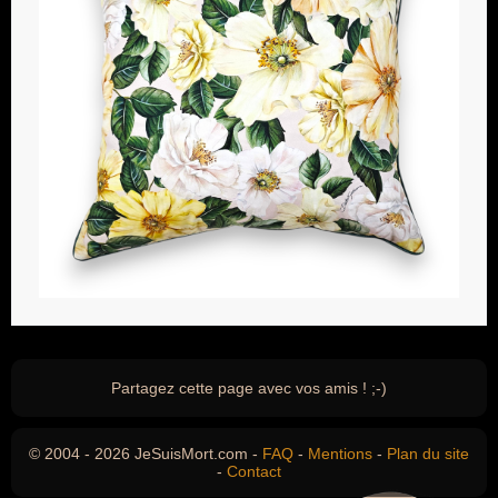
Partagez cette page avec vos amis ! ;-)
© 2004 - 2026 JeSuisMort.com -
FAQ
-
Mentions
-
Plan du site
-
Contact