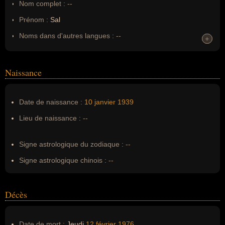
Nom complet :
--
Prénom :
Sal
Noms dans d'autres langues :
--
+
+
Homonymes :
0
(aucun)
Naissance
Nom de famille :
Mineo
Pseudonyme :
--
Date de naissance :
10 janvier
1939
Surnom :
--
Lieu de naissance :
--
Erreurs d'écriture :
Salvatore Mineo Jr.
Signe astrologique du zodiaque :
--
Signe astrologique chinois :
--
Décès
Date de mort :
Jeudi
12 février
1976