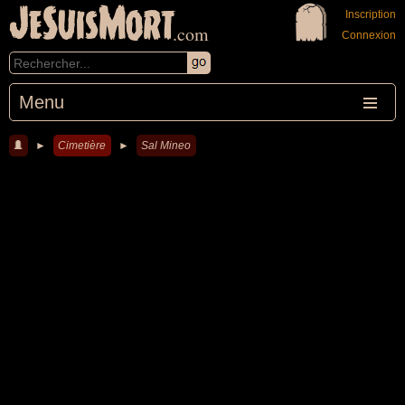
JeSuisMort
Inscription
.com
Connexion
Menu
►
Cimetière
►
Sal Mineo