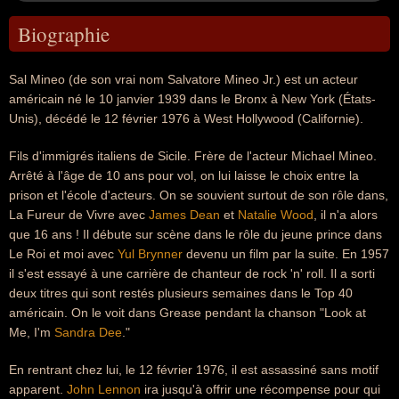
Biographie
Sal Mineo (de son vrai nom Salvatore Mineo Jr.) est un acteur
américain né le 10 janvier 1939 dans le Bronx à New York (États-
Unis), décédé le 12 février 1976 à West Hollywood (Californie).
Fils d'immigrés italiens de Sicile. Frère de l'acteur Michael Mineo.
Arrêté à l'âge de 10 ans pour vol, on lui laisse le choix entre la
prison et l'école d'acteurs. On se souvient surtout de son rôle dans,
La Fureur de Vivre avec
James Dean
et
Natalie Wood
, il n'a alors
que 16 ans ! Il débute sur scène dans le rôle du jeune prince dans
Le Roi et moi avec
Yul Brynner
devenu un film par la suite. En 1957
il s'est essayé à une carrière de chanteur de rock 'n' roll. Il a sorti
deux titres qui sont restés plusieurs semaines dans le Top 40
américain. On le voit dans Grease pendant la chanson "Look at
Me, I'm
Sandra Dee
."
En rentrant chez lui, le 12 février 1976, il est assassiné sans motif
apparent.
John Lennon
ira jusqu'à offrir une récompense pour qui