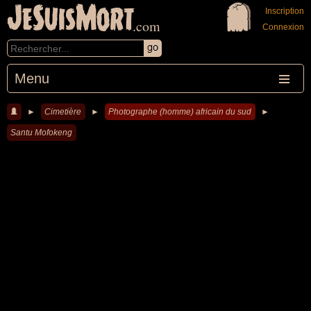
JeSuisMort
Inscription
.com
Connexion
Menu
►
Cimetière
►
Photographe (homme) africain du sud
►
Santu Mofokeng