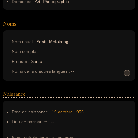
Domaines :
Art, Photographie
Noms
Nom usuel :
Santu Mofokeng
Nom complet :
--
Prénom :
Santu
Noms dans d'autres langues :
--
+
+
Homonymes :
0
(aucun)
Naissance
Nom de famille :
Mofokeng
Pseudonyme :
--
Date de naissance :
19 octobre
1956
Surnom :
--
Lieu de naissance :
--
Erreurs d'écriture :
--
Signe astrologique du zodiaque :
--