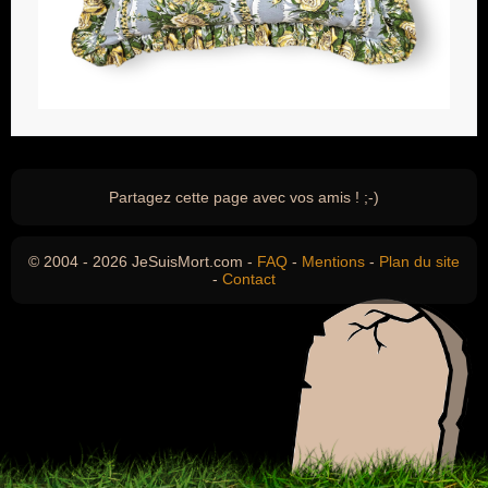
Partagez cette page avec vos amis ! ;-)
© 2004 - 2026 JeSuisMort.com -
FAQ
-
Mentions
-
Plan du site
-
Contact