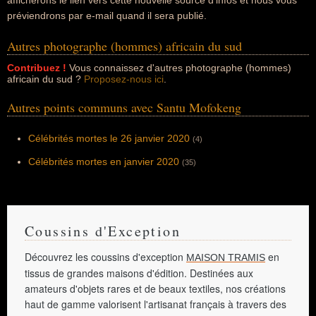
afficherons le lien vers cette nouvelle source d'infos et nous vous
préviendrons par e-mail quand il sera publié.
Autres photographe (hommes) africain du sud
Contribuez !
Vous connaissez d'autres photographe (hommes)
africain du sud ?
Proposez-nous ici
.
Autres points communs avec Santu Mofokeng
Célébrités mortes le 26 janvier 2020
(4)
Célébrités mortes en janvier 2020
(35)
Coussins d'Exception
Découvrez les coussins d'exception
en
MAISON TRAMIS
tissus de grandes maisons d'édition. Destinées aux
amateurs d'objets rares et de beaux textiles, nos créations
haut de gamme valorisent l'artisanat français à travers des