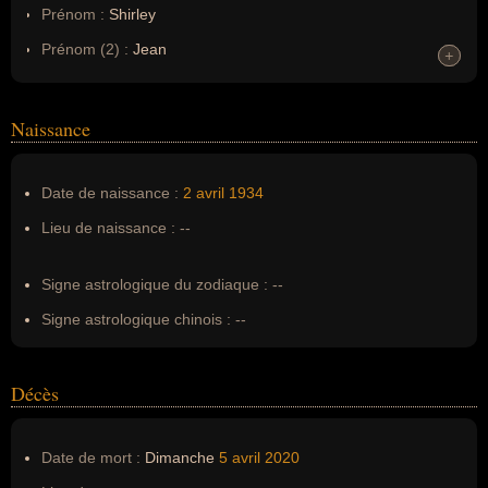
Prénom :
Shirley
Prénom (2) :
Jean
+
+
Noms dans d'autres langues :
--
Homonymes :
0
(aucun)
Naissance
Nom de famille :
Douglas
Date de naissance :
2 avril
1934
Pseudonyme :
--
Lieu de naissance :
--
Surnom :
--
Erreurs d'écriture :
--
Signe astrologique du zodiaque :
--
Signe astrologique chinois :
--
Décès
Date de mort :
Dimanche
5 avril
2020