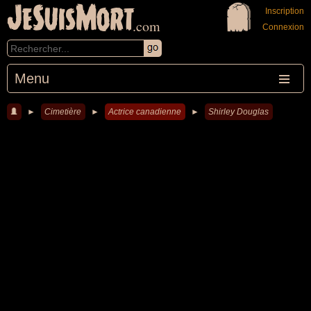
JeSuisMort
Inscription
.com
Connexion
Menu
►
Cimetière
►
Actrice canadienne
►
Shirley Douglas