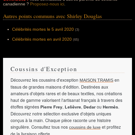
canadienne ?
Proposez-nous ici
.
Autres points communs avec Shirley Douglas
Célébrités mortes le 5 avril 2020
(3)
Célébrités mortes en avril 2020
(65)
Coussins d'Exception
Découvrez les coussins d'exception
en
MAISON TRAMIS
tissus de grandes maisons d'édition. Destinées aux
amateurs d'objets rares et de beaux textiles, nos créations
haut de gamme valorisent l'artisanat français à travers des
étoffes signées
,
,
ou
.
Pierre Frey
Lelièvre
Dedar
Hermès
Découvrez notre sélection exclusive d'objets uniques
conçus à la main. Chaque pièce raconte une histoire
singulière. Consultez tous nos
et profitez
coussins de luxe
de la livraison offerte.