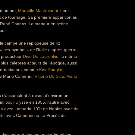
and amour,
Marcello Mastroianni
. Leur
ux de tournage. Sa première apparition au
e René Chanas. Le metteur en scène
our.
lle campe une repiqueuse de riz
 sex-symbol » de l'Italie d'après-guerre,
e producteur
Dino De Laurentiis
, la même
es plus célèbres acteurs de l'époque, aussi
ternationaux comme
Kirk Douglas
,
ue Mario Camerini,
Vittorio De Sica
,
Mario
ès s'accumulent à raison d'environ un
ni pour Ulysse en 1955, l'autre avec
na avec Lattuada, L'Or de Naples avec de
ibi avec Camerini ou Le Procès de
 qui deviendront des oeuvres admirables.