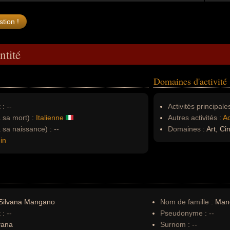
ntité
Domaines d'activité
 :
--
Activités principales
à sa mort) :
Italienne
Autres activités :
Ac
à sa naissance) :
--
Domaines :
Art, C
in
Silvana Mangano
Nom de famille :
Man
 :
--
Pseudonyme :
--
vana
Surnom :
--