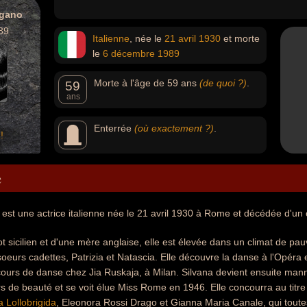
ngano
89
Italienne
, née le
21 avril
1930
et morte
le
6 décembre
1989
Morte à l'âge de 59 ans
(de quoi ?)
.
59
ans
Enterrée
(où exactement ?)
.
!
e
est une actrice italienne née le 21 avril 1930 à Rome et décédée d'u
t sicilien et d'une mère anglaise, elle est élevée dans un climat de pau
oeurs cadettes, Patrizia et Natascia. Elle découvre la danse à l'Opéra e
cours de danse chez Jia Ruskaja, à Milan. Silvana devient ensuite manneq
s de beauté et se voit élue Miss Rome en 1946. Elle concourra au titre
a Lollobrigida
, Eleonora Rossi Drago et Gianna Maria Canale, qui toutes