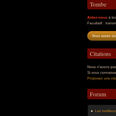
Tombe
Aidez-nous
à loc
Facultatif :
transm
Vous savez où
Citations
Nous n'avons pas
Si vous connaiss
Proposez une cita
Forum
►
Les meilleur