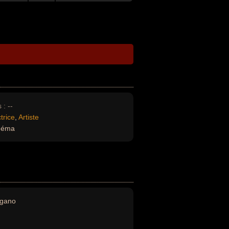
 :
--
trice
,
Artiste
inéma
gano