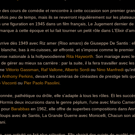
te des cours de comédie et rencontre à cette occasion son premier gr
efois peu de temps, mais ils se reverront régulièrement sur les platea
 une figuration en 1945 dans un film français, Le Jugement dernier d
arque à cette époque et lui fait tourner un petit rôle dans L'Elixir d'am
arrive dès 1949 avec Riz amer (Riso amaro) de Giuseppe De Santis : e
blanche, bas à mi-cuisses, air effronté, et s'impose comme le premier «
onse nationale à la hollywoodienne
Rita Hayworth
. Son mariage avec l
de gérer au mieux sa carrière : par la suite, il la fera travailler avec l
mme
Vittorio Gassman
,
Raf Vallone
,
Alberto Sordi
ou
Nino Manfredi
qu'in
u
Anthony Perkins
, devant les caméras de cinéastes de prestige tels q
 Visconti
ou
Pier Paolo Pasolini
.
onnée, pathétique ou drôle, elle s'adapte à tous les rôles. Et les succ
Hormis deux incursions dans le genre péplum, l'une avec Mario Cameri
r pour
Barabbas
en 1962, elle offre de superbes compositions dans An
loups avec de Santis, La Grande Guerre avec Monicelli, Chacun son al
ani.
, son activité se fait plus sélective. Elle choisit des sujets de qualité