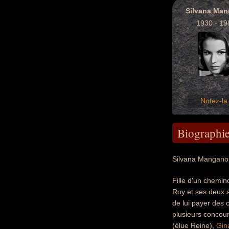
Silvana Ma
1930 - 19
Notez-la 
Biographi
Silvana Mangano 
Fille d'un chemino
Roy et ses deux s
de lui payer des 
plusieurs concour
(élue Reine),
Gin