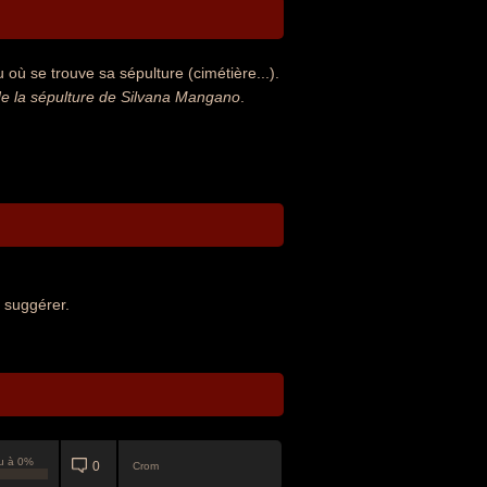
où se trouve sa sépulture (cimétière...).
e la sépulture de Silvana Mangano
.
 suggérer.
u à 0%
0
Crom