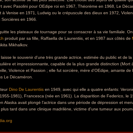
rt avec Pasolini pour OEdipe roi en 1967, Théorème en 1968, Le Déca
t à Venise en 1971, Ludwig ou le crépuscule des dieux en 1972, Violen
s Sorcières en 1966.
quitte les plateaux de tournage pour se consacrer à sa vie familiale. O
ch
produit par sa fille, Raffaella de Laurentiis, et en 1987 aux côtés de
ikita Mikhalkov.
aisse le souvenir d'une très grande actrice, estimée du public et de la 
ulière et impressionnante, capable de la plus grande distinction (Mort à
eille, Violence et Passion ; elle fut sorcière, mère d'OEdipe, amante de
ns Le Décaméron.
cteur
Dino De Laurentiis
en 1949, avec qui elle a quatre enfants: Veroni
1955-1981), Francesca (née en 1961). La disparition de Federico, le 15 
en Alaska avait plongé l'actrice dans une période de dépression et men
s plus tard dans une clinique madrilène, victime d'une tumeur aux pou
dia.org