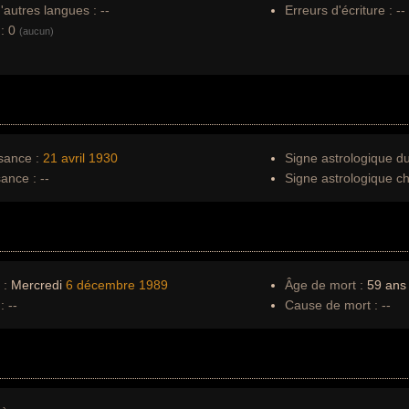
autres langues :
--
Erreurs d'écriture :
--
:
0
(aucun)
sance :
21 avril
1930
Signe astrologique d
sance :
--
Signe astrologique ch
 :
Mercredi
6 décembre
1989
Âge de mort :
59 ans
:
--
Cause de mort :
--