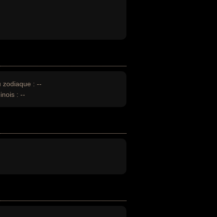
u zodiaque :
--
inois :
--