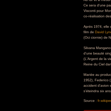
Ce sera d'une pa
Visconti pour Mor
co-réalisation de
Après 1974, elle 
film de
David Lyn
(Oci ciornie) de N
Silvana Mangano l
d'une beauté sing
(L'Argent de la vi
Reine du Ciel da
Mariée au produ
1952), Federico (
accident d'avion 
s'éteindra six an
Source :
fr.wikipe