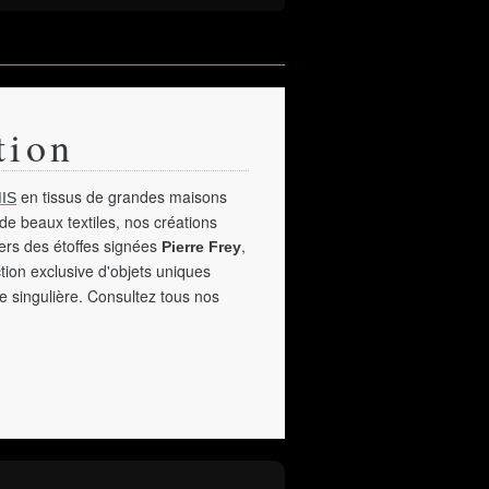
tion
en tissus de grandes maisons
IS
de beaux textiles, nos créations
vers des étoffes signées
,
Pierre Frey
tion exclusive d'objets uniques
e singulière. Consultez tous nos