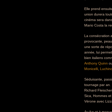
Elle prend ensui
union durera tout
cinéma sera dans
Mario Costa la rem
La consécration 
provocante, peau 
une sorte de rép
année, lui permet 
bien italiens co
Anthony Quinn
o
Monicelli
,
Luchino
Séduisante, passi
tournage par an. 
Richard Fleische
Sica, Hommes et 
Vérone avec Lizz
Au fur et à mesure