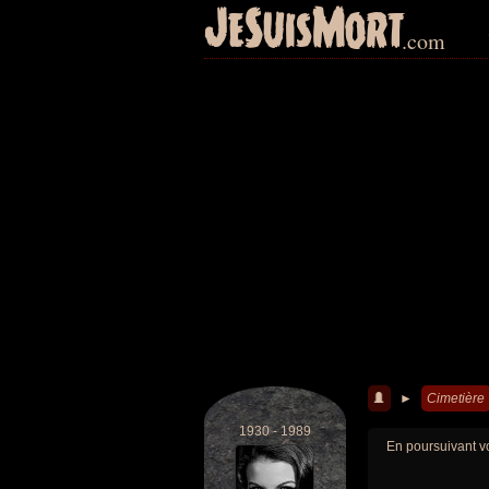
JeSuisMort
.com
►
Cimetière
1930 - 1989
En poursuivant vo