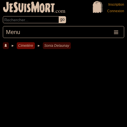
JeSuisMort
Inscription
.com
Connexion
Menu
►
Cimetière
►
Sonia Delaunay