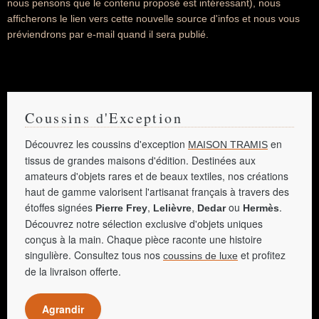
nous pensons que le contenu proposé est intéressant), nous
afficherons le lien vers cette nouvelle source d'infos et nous vous
préviendrons par e-mail quand il sera publié.
Coussins d'Exception
Découvrez les coussins d'exception
en
MAISON TRAMIS
tissus de grandes maisons d'édition. Destinées aux
amateurs d'objets rares et de beaux textiles, nos créations
haut de gamme valorisent l'artisanat français à travers des
étoffes signées
,
,
ou
.
Pierre Frey
Lelièvre
Dedar
Hermès
Découvrez notre sélection exclusive d'objets uniques
conçus à la main. Chaque pièce raconte une histoire
singulière. Consultez tous nos
et profitez
coussins de luxe
de la livraison offerte.
Agrandir