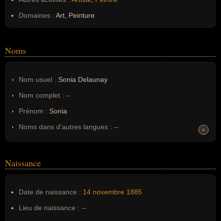
Domaines :
Art, Peinture
Noms
Nom usuel :
Sonia Delaunay
Nom complet :
--
Prénom :
Sonia
Noms dans d'autres langues :
--
+
+
Homonymes :
0
(aucun)
Naissance
Nom de famille :
Delaunay
Pseudonyme :
--
Date de naissance :
14 novembre
1885
Surnom :
--
Lieu de naissance :
--
Erreurs d'écriture :
Sarah Sophie Stern Terk