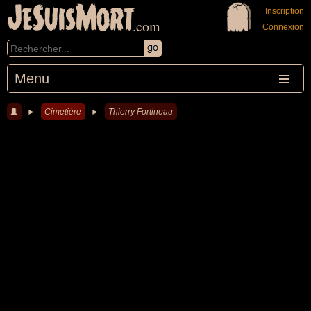
JeSuisMort
Inscription
.com
Connexion
Menu
►
Cimetière
►
Thierry Fortineau