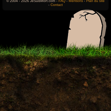
© 2004 - 2026 JeSuisMort.com -
FAQ
-
Mentions
-
Plan du site
-
Contact