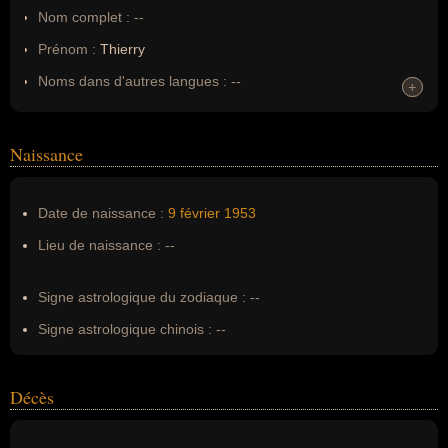
Nom complet :
--
Prénom :
Thierry
Noms dans d'autres langues :
--
+
+
Homonymes :
0
(aucun)
Naissance
Nom de famille :
Fortineau
Pseudonyme :
--
Date de naissance :
9 février
1953
Surnom :
--
Lieu de naissance :
--
Erreurs d'écriture :
--
Signe astrologique du zodiaque :
--
Signe astrologique chinois :
--
Décès