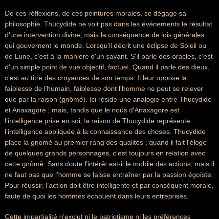
De ces réflexions, de ces peintures morales, se dégage sa
philosophie. Thucydide ne voit pas dans les événements le résultat
d'une intervention divine, mais la conséquence de lois générales
qui gouvernent le monde. Lorsqu'il décrit une éclipse de Soleil ou
de Lune, c'est à la manière d'un savant. S'il parle des oracles, c'est
d'un simple point de vue objectif, factuel. Quand il parle des dieux,
c'est au titre des croyances de son temps. Il leur oppose la
faiblesse de l'humain, faiblesse dont l'homme ne peut se relever
que par la raison (gnômè). Ici réside une analogie entre Thucydide
et Anaxagore ; mais, tandis que le noûs d'Anaxagore est
l'intelligence prise en soi, la raison de Thucydide représente
l'intelligence appliquée à la connaissance des choses. Thucydide
place la gnomè au premier rang des qualités ; quand il fait l'éloge
de quelques grands personnages, c'est toujours en relation avec
cette gnômè. Sans doute l'intérêt est-il le mobile des actions, mais il
ne faut pas que l'homme se laisse entraîner par la passion égoïste.
Pour réussir, l'action doit être intelligente et par conséquent morale,
faute de quoi les hommes échouent dans leurs entreprises.
Cette impartialité n'exclut ni le patriotisme ni les préférences