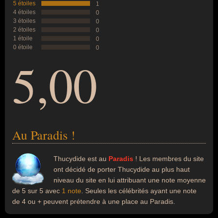
5 étoiles
1
4 étoiles
0
3 étoiles
0
2 étoiles
0
1 étoile
0
0 étoile
0
5,00
Au Paradis !
Thucydide est au
Paradis
! Les membres du site
ont décidé de porter Thucydide au plus haut
niveau du site en lui attribuant une note moyenne
de 5 sur 5 avec
1 note
. Seules les célébrités ayant une note
de 4 ou + peuvent prétendre à une place au Paradis.