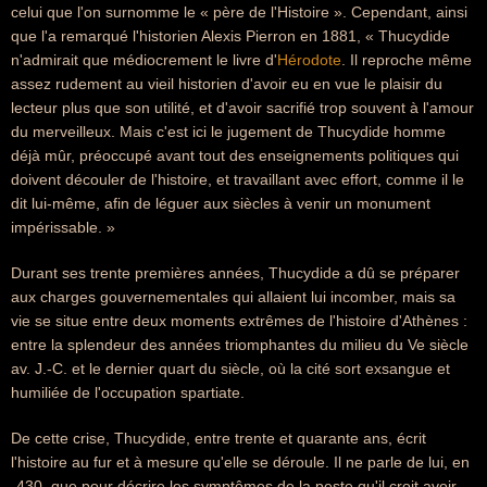
celui que l'on surnomme le « père de l'Histoire ». Cependant, ainsi
que l'a remarqué l'historien Alexis Pierron en 1881, « Thucydide
n'admirait que médiocrement le livre d'
Hérodote
. Il reproche même
assez rudement au vieil historien d'avoir eu en vue le plaisir du
lecteur plus que son utilité, et d'avoir sacrifié trop souvent à l'amour
du merveilleux. Mais c'est ici le jugement de Thucydide homme
déjà mûr, préoccupé avant tout des enseignements politiques qui
doivent découler de l'histoire, et travaillant avec effort, comme il le
dit lui-même, afin de léguer aux siècles à venir un monument
impérissable. »
Durant ses trente premières années, Thucydide a dû se préparer
aux charges gouvernementales qui allaient lui incomber, mais sa
vie se situe entre deux moments extrêmes de l'histoire d'Athènes :
entre la splendeur des années triomphantes du milieu du Ve siècle
av. J.-C. et le dernier quart du siècle, où la cité sort exsangue et
humiliée de l'occupation spartiate.
De cette crise, Thucydide, entre trente et quarante ans, écrit
l'histoire au fur et à mesure qu'elle se déroule. Il ne parle de lui, en
-430, que pour décrire les symptômes de la peste qu'il croit avoir