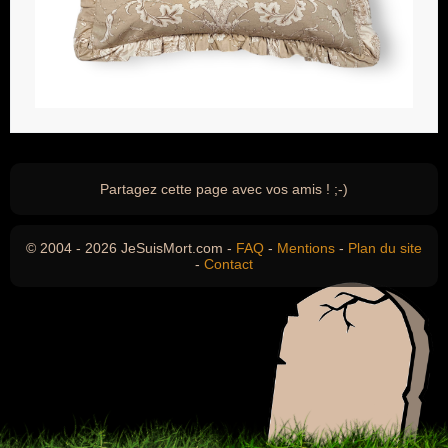
Partagez cette page avec vos amis ! ;-)
© 2004 - 2026 JeSuisMort.com -
FAQ
-
Mentions
-
Plan du site
-
Contact