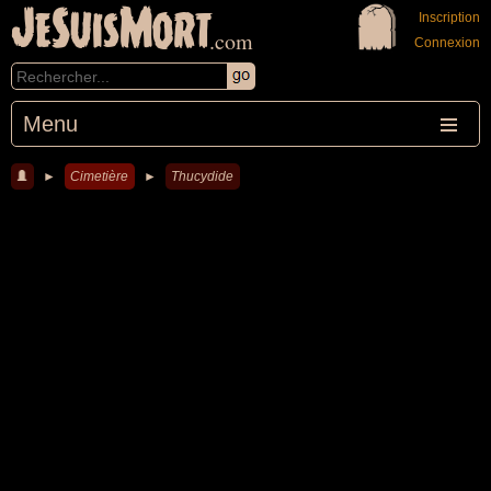
JeSuisMort
Inscription
.com
Connexion
Menu
►
Cimetière
►
Thucydide