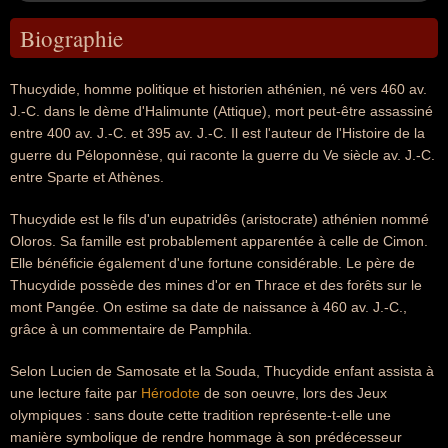
Biographie
Thucydide, homme politique et historien athénien, né vers 460 av.
J.-C. dans le dème d'Halimunte (Attique), mort peut-être assassiné
entre 400 av. J.-C. et 395 av. J.-C. Il est l'auteur de l'Histoire de la
guerre du Péloponnèse, qui raconte la guerre du Ve siècle av. J.-C.
entre Sparte et Athènes.
Thucydide est le fils d'un eupatridês (aristocrate) athénien nommé
Oloros. Sa famille est probablement apparentée à celle de Cimon.
Elle bénéficie également d'une fortune considérable. Le père de
Thucydide possède des mines d'or en Thrace et des forêts sur le
mont Pangée. On estime sa date de naissance à 460 av. J.-C.,
grâce à un commentaire de Pamphila.
Selon Lucien de Samosate et la Souda, Thucydide enfant assista à
une lecture faite par
Hérodote
de son oeuvre, lors des Jeux
olympiques : sans doute cette tradition représente-t-elle une
manière symbolique de rendre hommage à son prédécesseur 