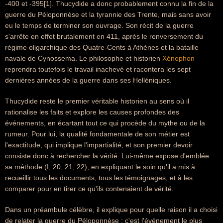
-400 et -395[1]. Thucydide a donc probablement connu la fin de la
guerre du Péloponnèse et la tyrannie des Trente, mais sans avoir
eu le temps de terminer son ouvrage. Son récit de la guerre
s'arrête en effet brutalement en 411, après le renversement du
régime oligarchique des Quatre-Cents à Athènes et la bataille
navale de Cynossema. Le philosophe et historien
Xénophon
reprendra toutefois le travail inachevé et racontera les sept
dernières années de la guerre dans ses Helléniques.
Thucydide reste le premier véritable historien au sens où il
rationalise les faits et explore les causes profondes des
événements, en écartant tout ce qui procède du mythe ou de la
rumeur. Pour lui, la qualité fondamentale de son métier est
l'exactitude, qui implique l'impartialité, et son premier devoir
consiste donc à rechercher la vérité. Lui-même expose d'emblée
sa méthode (I, 20, 21, 22), en expliquant le soin qu'il a mis à
recueillir tous les documents, tous les témoignages, et à les
comparer pour en tirer ce qu'ils contenaient de vérité.
Dans un préambule célèbre, il explique pour quelle raison il a choisi
de relater la guerre du Péloponnèse : c'est l'événement le plus