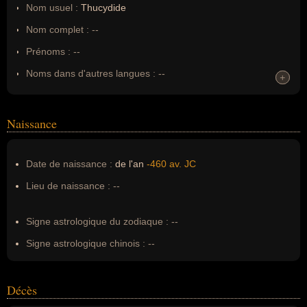
Nom usuel :
Thucydide
Nom complet :
--
Prénoms :
--
Noms dans d'autres langues :
--
+
+
Homonymes :
0
(aucun)
Naissance
Nom de famille :
Thucydide
Pseudonyme :
--
Date de naissance :
de l'an
-460 av. JC
Surnom :
--
Lieu de naissance :
--
Erreurs d'écriture :
thucydie
Signe astrologique du zodiaque :
--
Signe astrologique chinois :
--
Décès