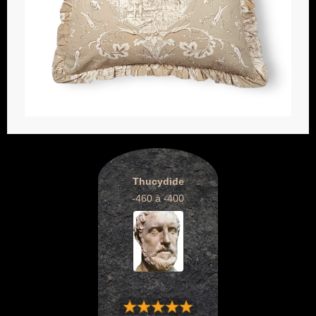
Thucydide
-460 à -400