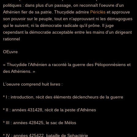
politiques : dans plus d'un passage, on reconnaît l'oeuvre d'un
Athénien fier de sa patrie. Thucydide admire
Périclès
et approuve
son pouvoir sur le peuple, tout en n'approuvant ni les démagogues
qui le suivent, ni la démocratie radicale qu'il prône. Il juge
cependant la démocratie acceptable entre les mains d'un dirigeant
rationnel
OEuvre
« Thucydide l'Athénien a raconté la guerre des Péloponnésiens et
des Athéniens. »
L'oeuvre comprend huit livres :
* I : introduction, récit des éléments déclencheurs de la guerre
* II : années 431428, récit de la peste d'Athènes
* III : années 428425, le sac de Mélos
* IV : années 425422, bataille de Sphactérie