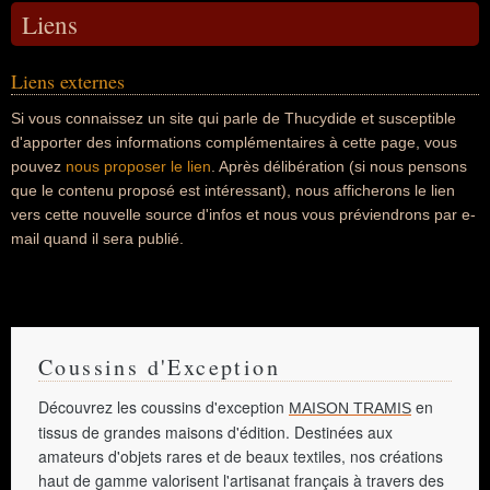
Liens
Liens externes
Si vous connaissez un site qui parle de Thucydide et susceptible
d'apporter des informations complémentaires à cette page, vous
pouvez
nous proposer le lien
. Après délibération (si nous pensons
que le contenu proposé est intéressant), nous afficherons le lien
vers cette nouvelle source d'infos et nous vous préviendrons par e-
mail quand il sera publié.
Coussins d'Exception
Découvrez les coussins d'exception
en
MAISON TRAMIS
tissus de grandes maisons d'édition. Destinées aux
amateurs d'objets rares et de beaux textiles, nos créations
haut de gamme valorisent l'artisanat français à travers des