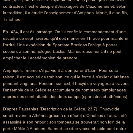
contractée. Il est le disciple d'Anaxagore de Clazomènes et, selon
la tradition, il a étudié l'enseignement d'Antiphon. Marié, il a un fils,
Timothée.
En -424, il est élu stratège. On lui confie le commandement d'une
escadre de sept navires, qu'il doit mener en Thrace pour maintenir
l'ordre. Une expédition du Spartiate Brasidas l'oblige à porter
secours à son homologue Euclès. Malheureusement, il ne peut
empêcher le Lacédémonien de prendre
Amphipolis, même s'il parvient à s'emparer d'Eion. Pour cette
raison, il est accusé de trahison, ce qui le force à s'exiler d'Athènes
pendant vingt ans. Pendant son exil, Thucydide voyagera à travers
l'ensemble de la Grèce et accumulera de nombreux témoignages
auprès des combattants des deux camps (spartiates et athéniens).
D'après Pausanias (Description de la Grèce, 23.7), Thucydide
serait revenu à Athènes grâce à un décret d'Oinobios et aurait été
assassiné à son retour : son tombeau se trouverait non loin de la
porte Mélité à Athènes. Sa mort se situe vraisemblablement entre