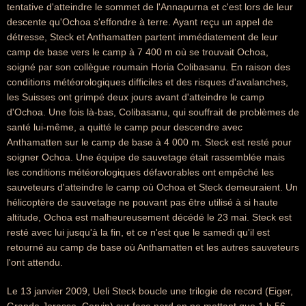
tentative d'atteindre le sommet de l'Annapurna et c'est lors de leur
descente qu'Ochoa s'effondre à terre. Ayant reçu un appel de
détresse, Steck et Anthamatten partent immédiatement de leur
camp de base vers le camp à 7 400 m où se trouvait Ochoa,
soigné par son collègue roumain Horia Colibasanu. En raison des
conditions météorologiques difficiles et des risques d'avalanches,
les Suisses ont grimpé deux jours avant d'atteindre le camp
d'Ochoa. Une fois là-bas, Colibasanu, qui souffrait de problèmes de
santé lui-même, a quitté le camp pour descendre avec
Anthamatten sur le camp de base à 4 000 m. Steck est resté pour
soigner Ochoa. Une équipe de sauvetage était rassemblée mais
les conditions météorologiques défavorables ont empêché les
sauveteurs d'atteindre le camp où Ochoa et Steck demeuraient. Un
hélicoptère de sauvetage ne pouvant pas être utilisé à si haute
altitude, Ochoa est malheureusement décédé le 23 mai. Steck est
resté avec lui jusqu'à la fin, et ce n'est que le samedi qu'il est
retourné au camp de base où Anthamatten et les autres sauveteurs
l'ont attendu.
Le 13 janvier 2009, Ueli Steck boucle une trilogie de record (Eiger,