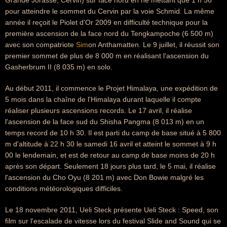
Grande Jorasse, Cervin) sur face nord en ne mettant que 1 h 56
pour atteindre le sommet du Cervin par la voie Schmid. La même
année il reçoit le Piolet d'Or 2009 en difficulté technique pour la
première ascension de la face nord du Tengkampoche (6 500 m)
avec son compatriote
Sim
on Anthamatten. Le 9 juillet, il réussit son
premier sommet de plus de 8 000 m en réalisant l'ascension du
Gasherbrum II (8 035 m) en solo.
Au début 2011, il commence le Projet Himalaya, une expédition de
5 mois dans la chaîne de l'Himalaya durant laquelle il compte
réaliser plusieurs ascensions records. Le 17 avril, il réalise
l'ascension de la face sud du Shisha Pangma (8 013 m) en un
temps record de 10 h 30. Il est parti du camp de base situé à 5 800
m d'altitude à 22 h 30 le samedi 16 avril et atteint le sommet à 9 h
00 le lendemain, et est de retour au camp de base moins de 20 h
après son départ. Seulement 18 jours plus tard, le 5 mai, il réalise
l'ascension du Cho Oyu (8 201 m) avec Don Bowie malgré les
conditions météorologiques difficiles.
Le 18 novembre 2011, Ueli Steck présente Ueli Steck : Speed, son
film sur l'escalade de vitesse lors du festival Slide and Sound qui se