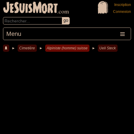
JeSuisMort
Inscription
.com
Connexion
Menu
►
Cimetière
►
Alpiniste (homme) suisse
►
Ueli Steck