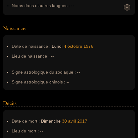
Noms dans d'autres langues :
--
+
+
Homonymes :
0
(aucun)
Naissance
Nom de famille :
Steck
Pseudonyme :
--
Date de naissance :
Lundi
4 octobre
1976
Surnom :
--
Lieu de naissance :
--
Erreurs d'écriture :
--
Signe astrologique du zodiaque :
--
Signe astrologique chinois :
--
Décès
Date de mort :
Dimanche
30 avril
2017
Lieu de mort :
--