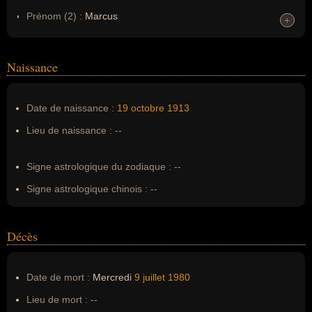
Prénom (2) :
Marcus
+
+
Noms dans d'autres langues :
--
Homonymes :
0
(aucun)
Naissance
Nom de famille :
de Moraes
Date de naissance :
19 octobre
1913
Nom de famille (2) :
da Cruz de Melo Moraes
Lieu de naissance :
--
Pseudonyme :
--
Surnom :
Poetinha, Petit poète
Signe astrologique du zodiaque :
--
Erreurs d'écriture :
--
Signe astrologique chinois :
--
Décès
Date de mort :
Mercredi
9 juillet
1980
Lieu de mort :
--