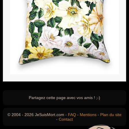
Partagez cette page avec vos amis ! ;-)
© 2004 - 2026 JeSuisMort.com -
FAQ
-
Mentions
-
Plan du site
-
Contact