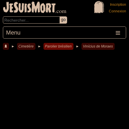
JeSuisMort
Inscription
.com
Connexion
Menu
►
Cimetière
►
Parolier brésilien
►
Vinícius de Moraes