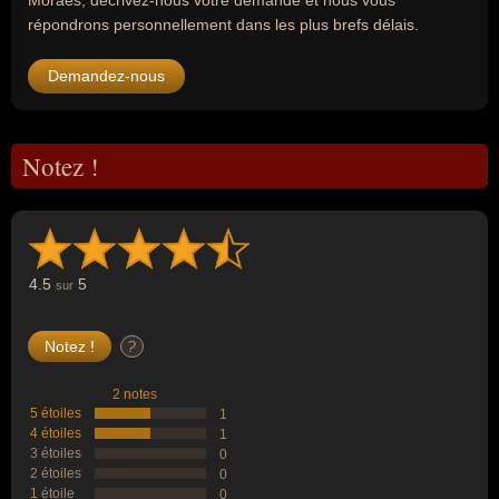
Moraes, décrivez-nous votre demande et nous vous
répondrons personnellement dans les plus brefs délais.
Demandez-nous
Notez !
4.5
5
sur
?
2 notes
5 étoiles
1
4 étoiles
1
3 étoiles
0
2 étoiles
0
1 étoile
0