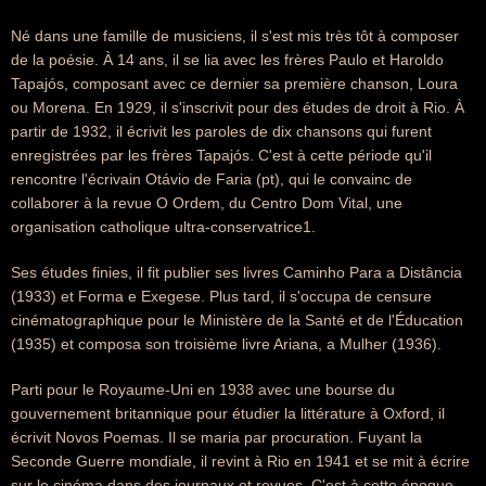
Né dans une famille de musiciens, il s'est mis très tôt à composer
de la poésie. À 14 ans, il se lia avec les frères Paulo et Haroldo
Tapajós, composant avec ce dernier sa première chanson, Loura
ou Morena. En 1929, il s'inscrivit pour des études de droit à Rio. À
partir de 1932, il écrivit les paroles de dix chansons qui furent
enregistrées par les frères Tapajós. C'est à cette période qu'il
rencontre l'écrivain Otávio de Faria (pt), qui le convainc de
collaborer à la revue O Ordem, du Centro Dom Vital, une
organisation catholique ultra-conservatrice1.
Ses études finies, il fit publier ses livres Caminho Para a Distância
(1933) et Forma e Exegese. Plus tard, il s'occupa de censure
cinématographique pour le Ministère de la Santé et de l'Éducation
(1935) et composa son troisième livre Ariana, a Mulher (1936).
Parti pour le Royaume-Uni en 1938 avec une bourse du
gouvernement britannique pour étudier la littérature à Oxford, il
écrivit Novos Poemas. Il se maria par procuration. Fuyant la
Seconde Guerre mondiale, il revint à Rio en 1941 et se mit à écrire
sur le cinéma dans des journaux et revues. C'est à cette époque