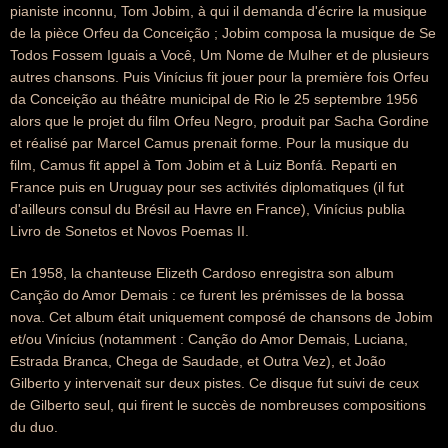
pianiste inconnu, Tom Jobim, à qui il demanda d'écrire la musique
de la pièce Orfeu da Conceição ; Jobim composa la musique de Se
Todos Fossem Iguais a Você, Um Nome de Mulher et de plusieurs
autres chansons. Puis Vinícius fit jouer pour la première fois Orfeu
da Conceição au théâtre municipal de Rio le 25 septembre 1956
alors que le projet du film Orfeu Negro, produit par Sacha Gordine
et réalisé par Marcel Camus prenait forme. Pour la musique du
film, Camus fit appel à Tom Jobim et à Luiz Bonfá. Reparti en
France puis en Uruguay pour ses activités diplomatiques (il fut
d'ailleurs consul du Brésil au Havre en France), Vinícius publia
Livro de Sonetos et Novos Poemas II.
En 1958, la chanteuse Elizeth Cardoso enregistra son album
Canção do Amor Demais : ce furent les prémisses de la bossa
nova. Cet album était uniquement composé de chansons de Jobim
et/ou Vinícius (notamment : Canção do Amor Demais, Luciana,
Estrada Branca, Chega de Saudade, et Outra Vez), et João
Gilberto y intervenait sur deux pistes. Ce disque fut suivi de ceux
de Gilberto seul, qui firent le succès de nombreuses compositions
du duo.