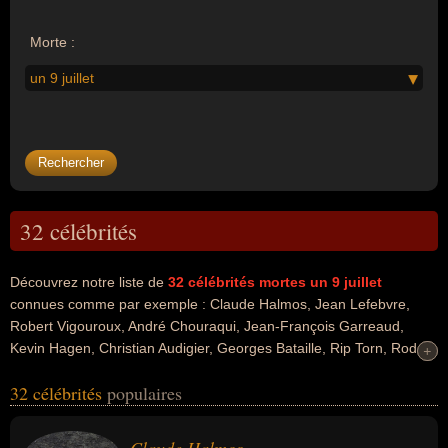
Morte :
un 9 juillet
32 célébrités
Découvrez notre liste de
32
célébrités mortes un 9 juillet
connues comme par exemple : Claude Halmos, Jean Lefebvre,
Robert Vigouroux, André Chouraqui, Jean-François Garreaud,
Kevin Hagen, Christian Audigier, Georges Bataille, Rip Torn, Rod
+
+
Steiger... Ces personnalités peuvent avoir des liens variés dans les
32 célébrités
populaires
domaines de l'art, de la littérature, de la psychanalyse, de la
psychiatrie, de la science, du cinéma, du théâtre, du parti socialiste,
de la politique, de la politique de gauche, de la justice, de la