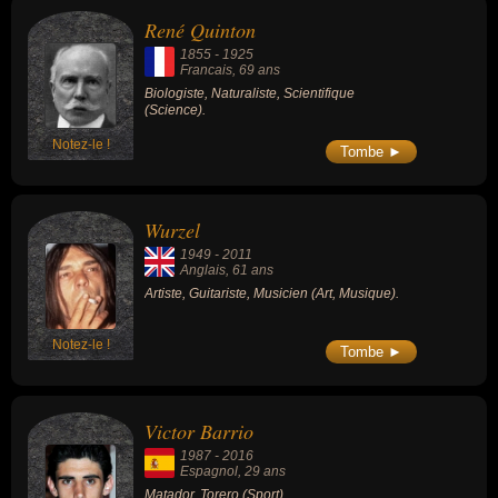
René Quinton
1855
-
1925
Francais
, 69 ans
Biologiste, Naturaliste, Scientifique
(Science).
Notez-le !
Tombe ►
Wurzel
1949
-
2011
Anglais
, 61 ans
Artiste, Guitariste, Musicien (Art, Musique).
Notez-le !
Tombe ►
Victor Barrio
1987
-
2016
Espagnol
, 29 ans
Matador, Torero (Sport).