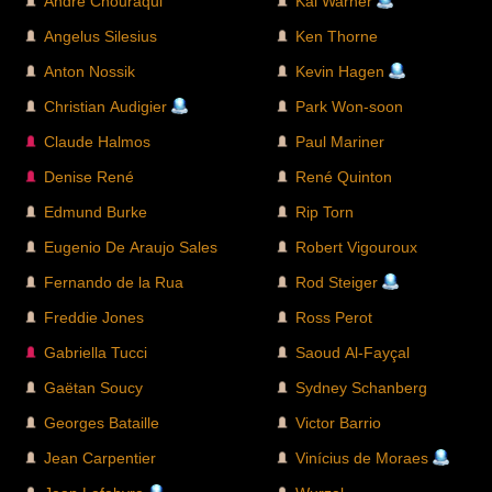
André Chouraqui
Kai Warner
Angelus Silesius
Ken Thorne
Anton Nossik
Kevin Hagen
Christian Audigier
Park Won-soon
Claude Halmos
Paul Mariner
Denise René
René Quinton
Edmund Burke
Rip Torn
Eugenio De Araujo Sales
Robert Vigouroux
Fernando de la Rua
Rod Steiger
Freddie Jones
Ross Perot
Gabriella Tucci
Saoud Al-Fayçal
Gaëtan Soucy
Sydney Schanberg
Georges Bataille
Victor Barrio
Jean Carpentier
Vinícius de Moraes