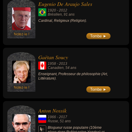
Eugenio De Araujo Sales
1920
-
2012
Brésilien
, 91 ans
Cardinal, Religieux (Religion).
Notez-le !
Tombe ►
Gaëtan Soucy
1958
-
2013
Canadien
, 54 ans
Enseignant, Professeur de philosophie (Art,
Littérature).
Notez-le !
Tombe ►
Anton Nossik
1966
-
2017
Russe
, 51 ans
Blogueur russe populaire (10ème
place dans RuNet selon Yandex) et