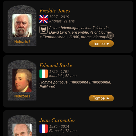
Freddie Jones
1927
-
2019
Anglais
, 91 ans
Acteur britannique, acteur fétiche de
David Lynch, ensemble, ils ont tourné
+
+
« Elephant Man » (1980, drame, biographie),
Notez-le !
« Dune » (1984, science-fiction) et « Sailor et
Tombe ►
Lula » (1990, drame). Freddie Jones est
aussi apparu dans la série « On the Air »
(1992, série comique) et le court métrage «
Hotel Room » (1993) du cinéaste américain.
Edmund Burke
Freddie Jones est le père de l'acteur Toby
Jones (qui joue le rôle de Dobby dans Harry
1729
-
1797
Potter).
Irlandais
, 68 ans
Homme politique, Philosophe (Philosophie,
Politique).
Notez-le !
Tombe ►
Jean Carpentier
1935
-
2014
Francais
, 78 ans