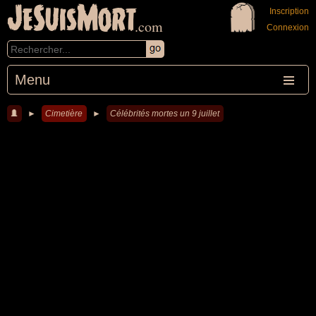
JeSuisMort
Inscription
.com
Connexion
Menu
►
Cimetière
►
Célébrités mortes un 9 juillet