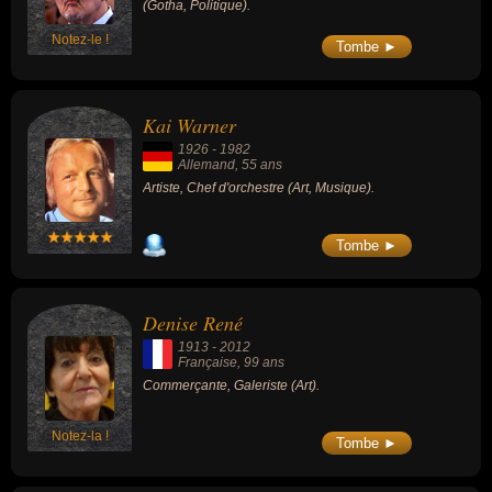
(Gotha, Politique).
Notez-le !
Tombe ►
Kai Warner
1926
-
1982
Allemand
, 55 ans
Artiste, Chef d'orchestre (Art, Musique).
Tombe ►
Denise René
1913
-
2012
Française
, 99 ans
Commerçante, Galeriste (Art).
Notez-la !
Tombe ►