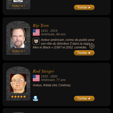
Notez-le !
Tombe ►
Rip Torn
1931
-
2019
Américain
, 88 ans
Acteur américain, connu du public pour
son rôle du directeur Z dans la saga «
+
+
Men in Black » (1997 et 2002, comédie,
Notez-le !
science fiction, avec Tommy Lee Jones et
Tombe ►
Will Smith), et son rôle dans le film « Marjorie
» (2014, comédie sentimentale), rôle pour
lequel il est nommé à l'Oscar du meilleur
acteur dans un second rôle.
Rod Steiger
1925
-
2002
Américain
, 77 ans
Acteur, Artiste (Art, Cinéma).
Tombe ►