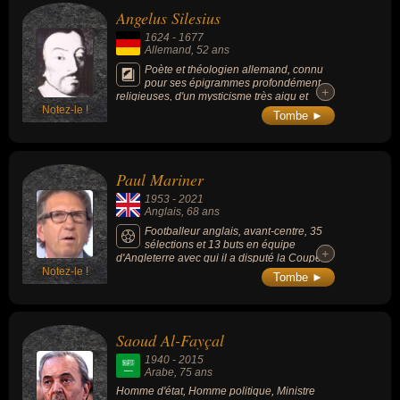
Angelus Silesius
1624
-
1677
Allemand
, 52 ans
Poète et théologien allemand, connu
pour ses épigrammes profondément
+
+
religieuses, d'un mysticisme très aigu et
Notez-le !
particulier, considérées comme l'une des
Tombe ►
œuvres lyriques les plus importantes de la
littérature baroque. Il est à ce titre parfois
surnommé « le Prophète de l'Ineffable ».
Paul Mariner
1953
-
2021
Anglais
, 68 ans
Footballeur anglais, avant-centre, 35
sélections et 13 buts en équipe
+
+
d'Angleterre avec qui il a disputé la Coupe
Notez-le !
du Monde 1982.
Tombe ►
Saoud Al-Fayçal
1940
-
2015
Arabe
, 75 ans
Homme d'état, Homme politique, Ministre