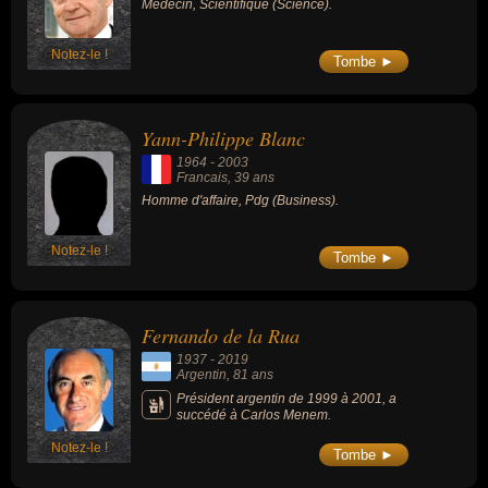
Médecin, Scientifique (Science).
Notez-le !
Tombe ►
Yann-Philippe Blanc
1964
-
2003
Francais
, 39 ans
Homme d'affaire, Pdg (Business).
Notez-le !
Tombe ►
Fernando de la Rua
1937
-
2019
Argentin
, 81 ans
Président argentin de 1999 à 2001, a
succédé à Carlos Menem.
Notez-le !
Tombe ►