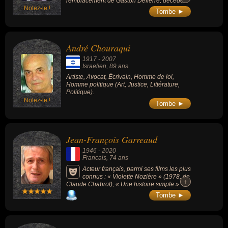
Louis de Funès), « Ne nous fâchons pas »
remplacement de Gaston Defferre, décédé
(1966, avec Lino Ventura), « La Septième
Notez-le !
en cours de mandat.
Tombe ►
Compagnie » (3 films de Robert Lamoureux),
« On n'est pas sorti de l'auberge » (1982) ou
« Le Braconnier de Dieu » (1983).
André Chouraqui
1917
-
2007
Israelien
, 89 ans
Artiste, Avocat, Écrivain, Homme de loi,
Homme politique (Art, Justice, Littérature,
Politique).
Notez-le !
Tombe ►
Jean-François Garreaud
1946
-
2020
Francais
, 74 ans
Acteur français, parmi ses films les plus
connus : « Violette Nozière » (1978, de
+
+
Claude Chabrol), « Une histoire simple »
(1978, avec Romy Schneider), « I... comme
Tombe ►
Icare » (1979, avec Yves Montand) ou « Le
Battant » (1983, d'Alain Delon).