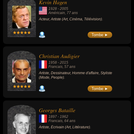
Kevin Hagen
1928
-
2005
Américain
, 77 ans
Acteur, Artiste (Art, Cinéma, Télévision).
Tombe ►
Christian Audigier
1958
-
2015
Francais
, 57 ans
Artiste, Dessinateur, Homme d'affaire, Styliste
(Mode, People).
Tombe ►
Georges Bataille
1897
-
1962
Francais
, 64 ans
Artiste, Écrivain (Art, Littérature).