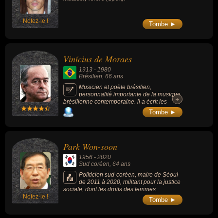
Notez-le !
Tombe ►
Vinícius de Moraes
1913
-
1980
Brésilien
, 66 ans
Musicien et poète brésilien,
personnalité importante de la musique
+
+
brésilienne contemporaine, il a écrit les
paroles de nombre de chansons devenues
Tombe ►
des classiques : « Onde Anda Voce », «
Garota De Ipanema » ou « Samba da
Bênção ». Mais on lui doit aussi quelques
mélodies et il se fit l'interprète de ses
Park Won-soon
chansons. C'était en outre une personnalité
très dynamique qui a encouragé de
1956
-
2020
nombreux artistes à s'engager dans la
Sud coréen
, 64 ans
chanson populaire de qualité.
Politicien sud-coréen, maire de Séoul
de 2011 à 2020, militant pour la justice
sociale, dont les droits des femmes.
Notez-le !
Tombe ►