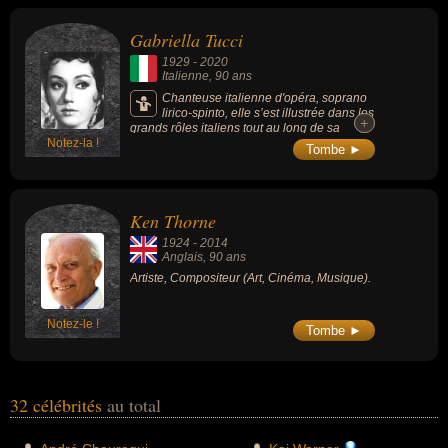
Gabriella Tucci
1929
-
2020
Italienne
, 90 ans
Chanteuse italienne d'opéra, soprano
lirico-spinto, elle s’est illustrée dans les
+
+
grands rôles italiens tout au long de sa
Notez-la !
carrière et a brillé sur le répertoire de Puccini
Tombe ►
et Verdi.
Ken Thorne
1924
-
2014
Anglais
, 90 ans
Artiste, Compositeur (Art, Cinéma, Musique).
Notez-le !
Tombe ►
32 célébrités
au total