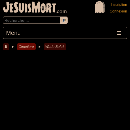
JeSuisMort
Inscription
.com
Connexion
Menu
►
Cimetière
►
Wade Belak