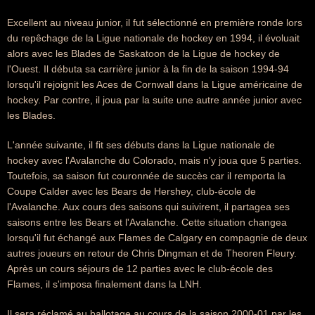
Excellent au niveau junior, il fut sélectionné en première ronde lors
du repêchage de la Ligue nationale de hockey en 1994, il évoluait
alors avec les Blades de Saskatoon de la Ligue de hockey de
l'Ouest. Il débuta sa carrière junior à la fin de la saison 1994-94
lorsqu'il rejoignit les Aces de Cornwall dans la Ligue américaine de
hockey. Par contre, il joua par la suite une autre année junior avec
les Blades.
L'année suivante, il fit ses débuts dans la Ligue nationale de
hockey avec l'Avalanche du Colorado, mais n'y joua que 5 parties.
Toutefois, sa saison fut couronnée de succès car il remporta la
Coupe Calder avec les Bears de Hershey, club-école de
l'Avalanche. Aux cours des saisons qui suivirent, il partagea ses
saisons entre les Bears et l'Avalanche. Cette situation changea
lorsqu'il fut échangé aux Flames de Calgary en compagnie de deux
autres joueurs en retour de Chris Dingman et de Theoren Fleury.
Après un cours séjours de 12 parties avec le club-école des
Flames, il s'imposa finalement dans la LNH.
Il sera réclamé au ballotage au cours de la saison 2000-01 par les