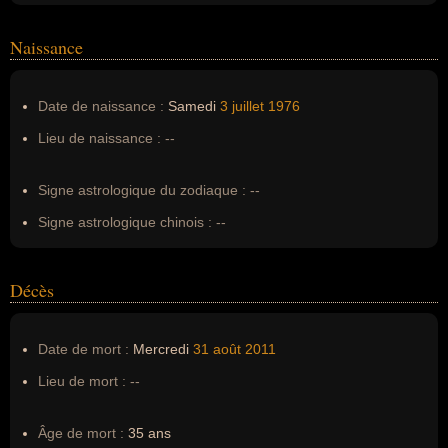
Homonymes :
0
(aucun)
Naissance
Nom de famille :
Belak
Pseudonyme :
--
Date de naissance :
Samedi
3 juillet
1976
Surnom :
--
Lieu de naissance :
--
Erreurs d'écriture :
--
Signe astrologique du zodiaque :
--
Signe astrologique chinois :
--
Décès
Date de mort :
Mercredi
31 août
2011
Lieu de mort :
--
Âge de mort :
35 ans