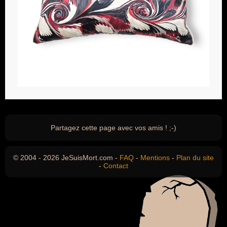
Partagez cette page avec vos amis ! ;-)
© 2004 - 2026 JeSuisMort.com -
FAQ
-
Mentions
-
Plan du site
-
Contact