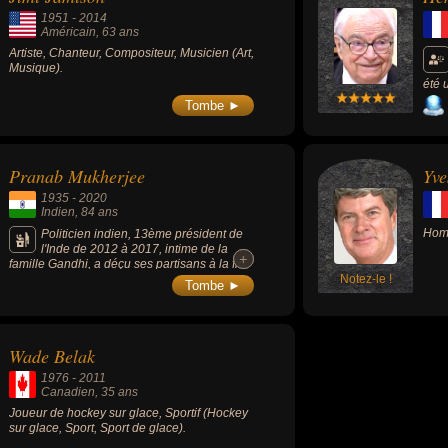
1951
-
2014
Américain
, 63 ans
Artiste, Chanteur, Compositeur, Musicien (Art,
Musique).
été 
l'Ho
Tombe ►
prés
Pranab Mukherjee
Yve
1935
-
2020
Indien
, 84 ans
Homm
Politicien indien, 13ème président de
l'Inde de 2012 à 2017, intime de la
+
+
famille Gandhi, a déçu ses partisans à la fin
de sa vie en échangeant des amabilités avec
Notez-le !
Tombe ►
le nationaliste Narendra Modi.
Wade Belak
1976
-
2011
Canadien
, 35 ans
Joueur de hockey sur glace, Sportif (Hockey
sur glace, Sport, Sport de glace).