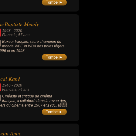
u'à son assassinat. Il est ainsi le
Tombe ►
cipal dirigeant des séparatistes pro-
es dans le cadre de la guerre du
ass. Principal chef séparatiste
inien, il était un homme réputé pour sa
n-Baptiste Mendy
ne. Au moment de sa mort, les forces de
rité des séparatistes dénoncent un acte
1963
-
2020
roriste ».
Francais
, 57 ans
Boxeur français, sacré champion du
monde WBC et WBA des poids légers
996 et en 1998.
Tombe ►
cal Kané
1946
-
2020
Francais
, 74 ans
Cinéaste et critique de cinéma
français, a collaboré dans la revue des
+
+
ers du cinéma entre 1967 et 1981, avant
evenir cinéaste de fictions, dont « Dora
Tombe ►
a Lanterne magique » (1978) ou « Liberty
e » (1983), et de documentaires, dont «
héorie du fantôme » (2001).
vain Amic