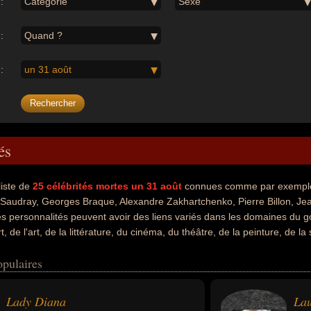
:
Catégorie
Sexe
:
Quand ?
:
un 31 août
és
liste de
25
célébrités mortes un 31 août
connues comme par exemple 
 Saudray, Georges Braque, Alexandre Zakhartchenko, Pierre Billon, Je
s personnalités peuvent avoir des liens variés dans les domaines du g
t, de l'art, de la littérature, du cinéma, du théâtre, de la peinture, de la
 de combat ou du journalisme. Ces célébrités peuvent également avoir 
opulaires
artiste, écrivain, poète, acteur, peintre, sculpteur, militaire, premier mini
ime de meurtre, cinéaste, scénariste, boxeur, critique, critique de ciném
oment de leurs morts, ils peuvent avoir été anglais, francais, ukrainie
Lady Diana
Lau