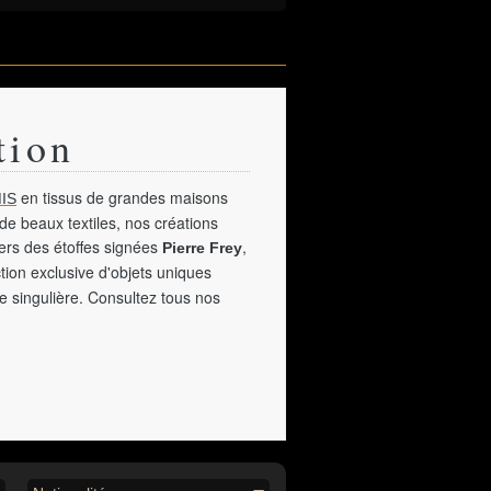
tion
en tissus de grandes maisons
IS
de beaux textiles, nos créations
vers des étoffes signées
,
Pierre Frey
tion exclusive d'objets uniques
e singulière. Consultez tous nos