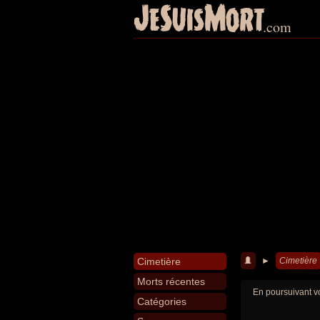
JeSuisMort
.com
Cimetière
►
Cimetière
Morts récentes
En poursuivant vo
Catégories