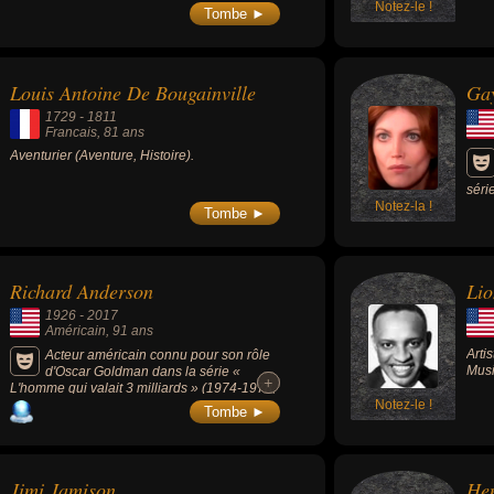
Notez-le !
Tombe ►
Louis Antoine De Bougainville
Gay
1729
-
1811
Francais
, 81 ans
Aventurier (Aventure, Histoire).
séri
Notez-la !
Tombe ►
Richard Anderson
Li
1926
-
2017
Américain
, 91 ans
Artis
Acteur américain connu pour son rôle
Musi
d'Oscar Goldman dans la série «
+
+
L'homme qui valait 3 milliards » (1974-1978,
5 saisons, 99 épisodes) et « Super Jaimie »
Notez-le !
Tombe ►
(1976-1978, 3 saisons, 58 épisodes), son
personnage était le directeur d'une
organisation scientifique gouvernementale
secrète.
Jimi Jamison
Hen