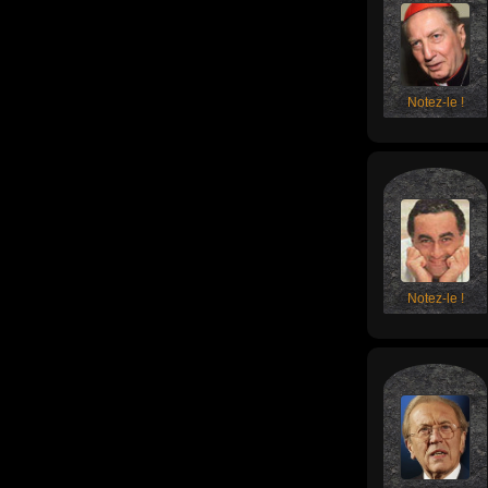
Notez-le !
Notez-le !