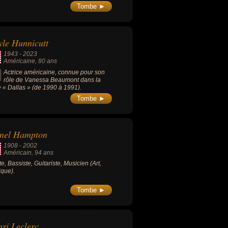
Tombe ►
le Hunnicutt
1943
-
2023
Américaine
, 80 ans
Actrice américaine, connue pour son
rôle de Vanessa Beaumont dans la
e « Dallas » (de 1990 à 1991).
Tombe ►
onel Hampton
1908
-
2002
Américain
, 94 ans
te, Bassiste, Guitariste, Musicien (Art,
que).
Tombe ►
ri Leclerc