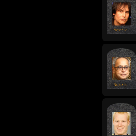
Notez-le !
Notez-le !