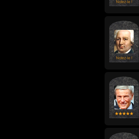
Notez-le !
Notez-le !