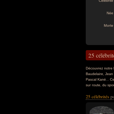
Célébrité 
Née 
Morte 
25 célébrit
Découvrez notre 
Baudelaire, Jean
Pascal Kané... Ce
sur route, du spor
la boxe, du sport
25 célébrités
p
cycliste, sportif, 
d'agression, vict
nationalités au m