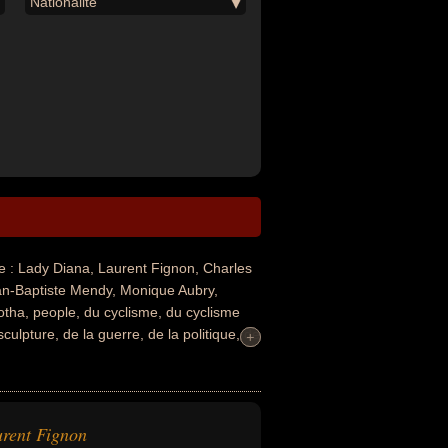
Nationalité
: Lady Diana, Laurent Fignon, Charles
an-Baptiste Mendy, Monique Aubry,
otha, people, du cyclisme, du cyclisme
 sculpture, de la guerre, de la politique, de
+
+
été homme d'état, prince, coureur
stre, président, victime, victime
a ou journaliste. En ce qui concerne leurs
n ou canadien par exemple.
rent Fignon