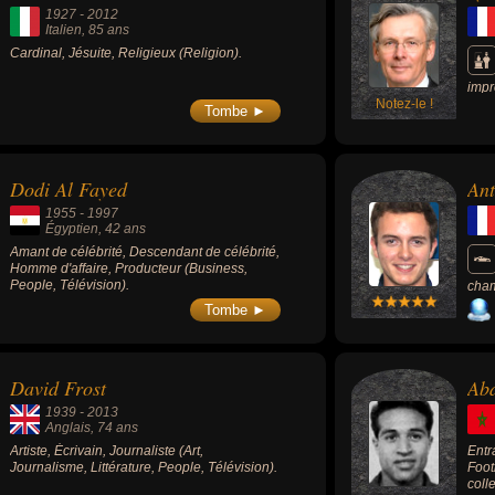
1927
-
2012
Italien
, 85 ans
Cardinal, Jésuite, Religieux (Religion).
impr
Notez-le !
dire
Tombe ►
aprè
Dodi Al Fayed
Ant
1955
-
1997
Égyptien
, 42 ans
Amant de célébrité, Descendant de célébrité,
Homme d'affaire, Producteur (Business,
People, Télévision).
cham
ans 
Tombe ►
cour
David Frost
Ab
1939
-
2013
Anglais
, 74 ans
Artiste, Écrivain, Journaliste (Art,
Entr
Journalisme, Littérature, People, Télévision).
Foot
colle