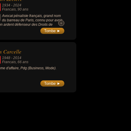
1934
-
2024
Francais
, 90 ans
Avocat pénaliste français, grand nom
du barreau de Paris, connu pour avoir
+
+
un ardent défenseur des Droits de
mme et des libertés publiques et ancien
Tombe ►
ident de la Ligue des droits de l’homme.
s Carcelle
1948
-
2014
Francais
, 66 ans
e d'affaire, Pdg (Business, Mode).
Tombe ►