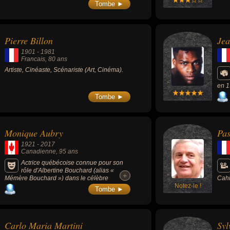
jusq
Tombe ►
prin
russ
Donb
ukra
Pierre Billon
Jea
poig
sécu
1901
-
1981
« ter
Francais
, 80 ans
Artiste, Cinéaste, Scénariste (Art, Cinéma).
en 1
Tombe ►
Monique Aubry
Pas
1921
-
2017
Canadienne
, 95 ans
Actrice québécoise connue pour son
rôle d'Albertine Bouchard (alias «
+
+
Mémère Bouchard ») dans le célèbre
Cahi
téléroman des années 1980 « Le temps
Notez-le !
de d
Tombe ►
d'une paix » (1980-1986, 6 saisons, 136
et l
épisodes).
bell
La T
Carlo Maria Martini
Syl