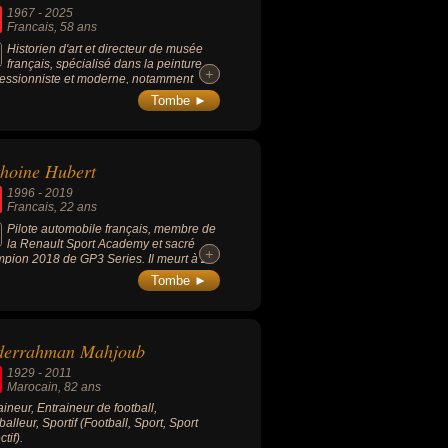
1967
-
2025
Francais
, 58 ans
Historien d'art et directeur de musée
français, spécialisé dans la peinture
+
+
essionniste et moderne, notamment
cteur du Musée d’Orsay depuis 2024,
Tombe ►
s avoir dirigé les musées de Rouen.
hoine Hubert
1996
-
2019
Francais
, 22 ans
Pilote automobile français, membre de
la Renault Sport Academy et sacré
+
+
pion 2018 de GP3 Series. Il meurt à 22
d'un grave accident lors de la 1ère
Tombe ►
se de Formule 2.
derrahman Mahjoub
1929
-
2011
Marocain
, 82 ans
aineur, Entraineur de football,
balleur, Sportif (Football, Sport, Sport
ctif).