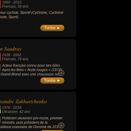
1960
-
2010
Francais
, 50 ans
eur cycliste, Sportif (Cyclisme, Cyclisme
route, Sport).
Tombe ►
n Saudray
1928
-
2002
Francais
, 74 ans
Acteur français connu pour ses rôles
dans les films « Nuits rouges » (1974),
+
+
 Grand Blond avec une chaussure noire
972, comédie, avec Pierre Richard) ou «
Tombe ►
Malheurs d'Alfred » (1972, comédie,
 Pierre Richard).
xandre Zakhartchenko
1976
-
2018
Ukrainien
, 42 ans
Politicien ukrainien pro-russe, premier
ministre, puis président de la
+
+
blique populaire de Donetsk de 2014