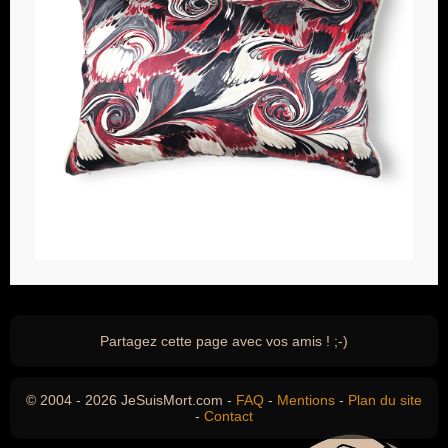
Partagez cette page avec vos amis ! ;-)
© 2004 - 2026 JeSuisMort.com -
FAQ
-
Mentions
-
Plan du site
-
Contact