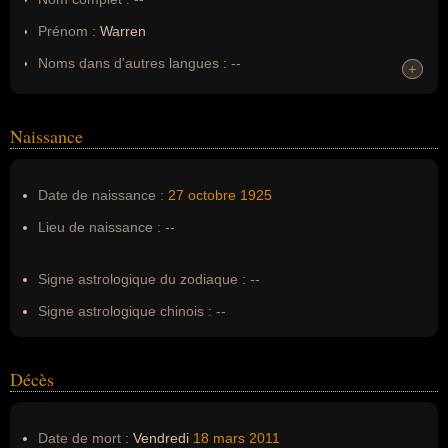
Prénom :
Warren
Noms dans d'autres langues :
--
+
+
Homonymes :
0
(aucun)
Naissance
Nom de famille :
Christopher
Pseudonyme :
--
Date de naissance :
27 octobre
1925
Surnom :
--
Lieu de naissance :
--
Erreurs d'écriture :
--
Signe astrologique du zodiaque :
--
Signe astrologique chinois :
--
Décès
Date de mort :
Vendredi
18 mars
2011