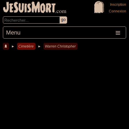
JeSuisMort
Inscription
.com
Connexion
Menu
►
Cimetière
►
Warren Christopher