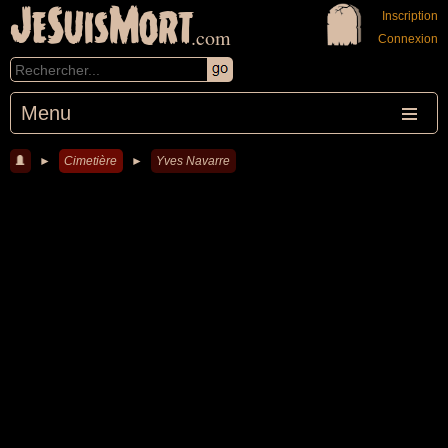
JeSuisMort
Inscription
.com
Connexion
Menu
►
Cimetière
►
Yves Navarre