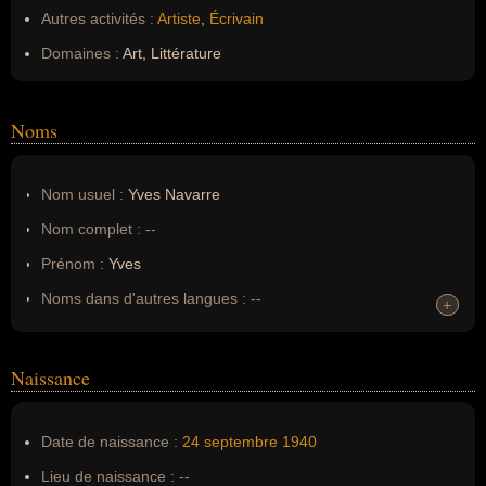
Autres activités :
Artiste
,
Écrivain
Domaines :
Art, Littérature
Noms
Nom usuel :
Yves Navarre
Nom complet :
--
Prénom :
Yves
Noms dans d'autres langues :
--
+
+
Homonymes :
0
(aucun)
Naissance
Nom de famille :
Navarre
Pseudonyme :
--
Date de naissance :
24 septembre
1940
Surnom :
--
Lieu de naissance :
--