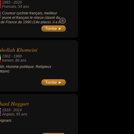
1965
-
2020
Francais
, 54 ans
Coureur cycliste français, meilleur
jeune et français le mieux classé du
+
+
 de France de 1990 (14e place), il a été
uipier de Miguel Indurain en 1991 et
Tombe ►
 et au Tour d'Italie en 1992 et 1993.
uhollah Khomeini
1902
-
1989
Iranien
, 86 ans
kh, Homme politique, Religieux
tique).
Tombe ►
hard Hoggart
1918
-
2014
Anglais
, 95 ans
ignant.