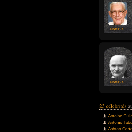
Notez-le !
Notez-le !
23 célébrités
au
Antoine Culio
Antonio Tabu
Ashton Cart