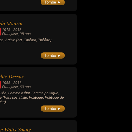
Tombe ►
do Maurin
1915
-
2013
Française
, 98 ans
ice, Artiste (Art, Cinéma, Théâtre).
Tombe ►
hie Dessus
1955
-
2016
Française
, 60 ans
tée, Femme d'état, Femme politique,
e (Parti socialiste, Politique, Politique de
he).
Tombe ►
n Watts Young