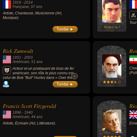
1916
-
2014
Française
, 97 ans
Artiste, Chanteuse, Musicienne (Art,
Musique).
Tour
Notez-le !
l'éq
Tombe ►
1992
Rick Zumwalt
Ro
1951
-
2003
Américain
, 51 ans
Chei
Acteur et un pratiquant de bras de fer
(Poli
américain, son rôle le plus connu est
+
+
celui de Bob "Bull" Hurley dans « Over the
top » (1987, avec Sylvester Stallone).
Tombe ►
Francis Scott Fitzgerald
Ric
1896
-
1940
Américain
, 44 ans
Artiste, Écrivain (Art, Littérature).
Ense