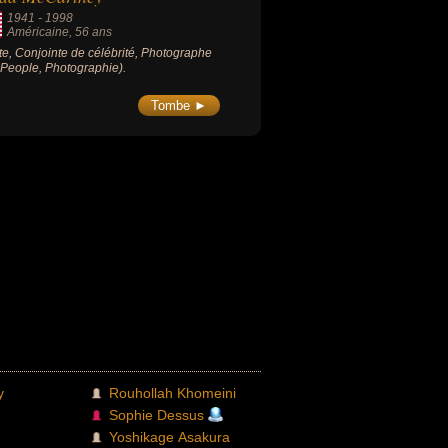
1941
-
1998
Américaine
, 56 ans
ste, Conjointe de célébrité, Photographe
, People, Photographie).
Tombe ►
y
Rouhollah Khomeini
Sophie Dessus
Yoshikage Asakura