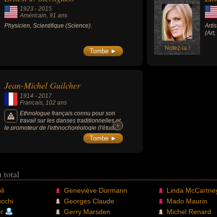
1923
-
2015
Américain
, 91 ans
Physicien, Scientifique (Science).
Arti
(Art
Notez-la !
Tombe ►
Jean-Michel Guilcher
1914
-
2017
Francais
, 102 ans
Ethnologue français connu pour son
travail sur les danses traditionnelles et
+
+
le promoteur de l'ethnochoréologie (l'étude
des pratiques de danse sociale).
Tombe ►
 total
li
Geneviève Dormann
Linda McCartne
cchi
Georges Claude
Mado Maurin
er
Gerry Marsden
Michel Renard