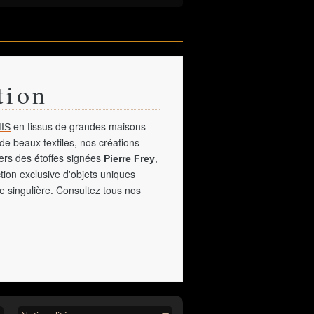
tion
en tissus de grandes maisons
IS
de beaux textiles, nos créations
vers des étoffes signées
,
Pierre Frey
tion exclusive d'objets uniques
e singulière. Consultez tous nos