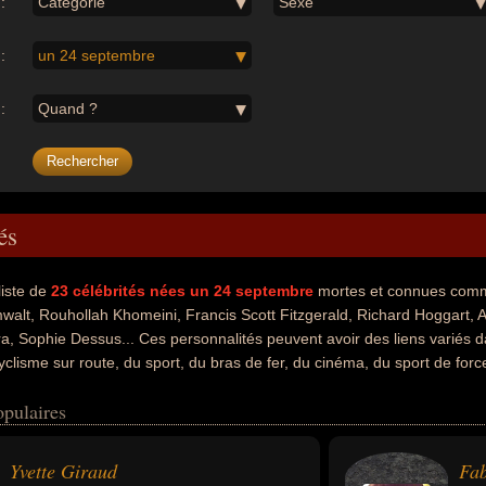
:
Catégorie
Sexe
:
un 24 septembre
:
Quand ?
és
liste de
23
célébrités nées un 24 septembre
mortes et connues comm
mwalt, Rouhollah Khomeini, Francis Scott Fitzgerald, Richard Hoggart,
, Sophie Dessus... Ces personnalités peuvent avoir des liens variés da
clisme sur route, du sport, du bras de fer, du cinéma, du sport de force, 
rre, de l'histoire, du parti socialiste ou de la politique de gauche. Ces
opulaires
 musicien, coureur cycliste, sportif, acteur, pratiquant de bras de fer, ch
cteur, militaire, samouraï, député, homme d'état ou maire. En ce qui 
euvent avoir été francais, américain, iranien, anglais, italien ou japonai
Yvette Giraud
Fab