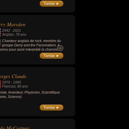
Tombe ►
rry Marsden
1942
-
2021
Anglais
, 78 ans
Chanteur anglais de rock, membre du
groupe Gerry and the Pacemakers, il
+
+
connu pour avoir interprété la chanson
icaine « You'll Never Walk Alone »,
Tombe ►
dement devenu l'hymne du Liverpool FC.
orges Claude
1870
-
1960
Francais
, 89 ans
iste, Inventeur, Physicien, Scientifique
toire, Science).
Tombe ►
nda McCartney