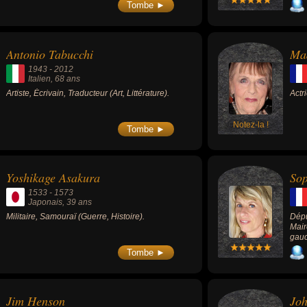
Tombe ►
Antonio Tabucchi
Ma
1943
-
2012
Italien
, 68 ans
Artiste, Écrivain, Traducteur (Art, Littérature).
Actr
Notez-la !
Tombe ►
Yoshikage Asakura
Sop
1533
-
1573
Japonais
, 39 ans
Militaire, Samouraï (Guerre, Histoire).
Dépu
Mair
gauc
Tombe ►
Jim Henson
Joh