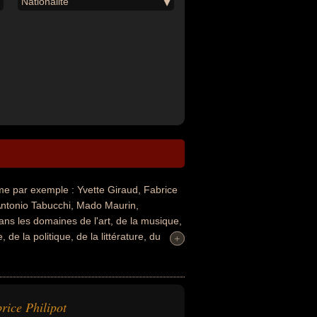
Nationalité
e par exemple : Yvette Giraud, Fabrice
 Antonio Tabucchi, Mado Maurin,
ns les domaines de l'art, de la musique,
de la politique, de la littérature, du
+
+
 célébrités peuvent également avoir été
eikh, homme politique, religieux, écrivain,
concerne leurs nationalités au moment de
s par exemple.
rice Philipot