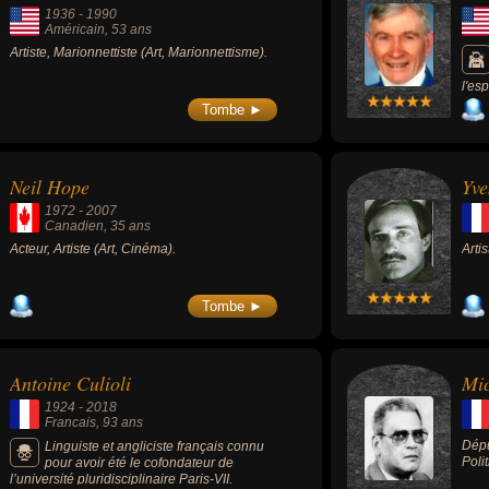
1936
-
1990
Américain
, 53 ans
Artiste, Marionnettiste (Art, Marionnettisme).
l'es
Lune
Tombe ►
type
Gemi
modu
amér
Neil Hope
Yve
spat
prog
1972
-
2007
vols
Canadien
, 35 ans
le c
Acteur, Artiste (Art, Cinéma).
Artis
miss
et a
sol 
accu
Tombe ►
diff
dans
Antoine Culioli
Mic
1924
-
2018
Francais
, 93 ans
Dépu
Linguiste et angliciste français connu
Poli
pour avoir été le cofondateur de
l’université pluridisciplinaire Paris-VII.