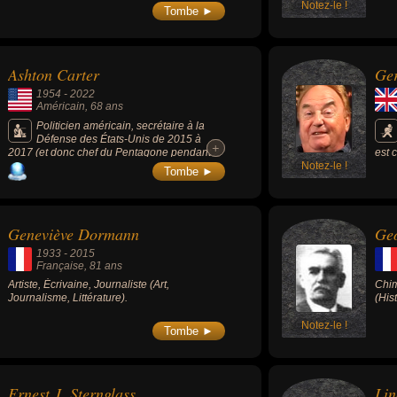
Notez-le !
Tombe ►
Ashton Carter
Ge
1954
-
2022
Américain
, 68 ans
Politicien américain, secrétaire à la
Défense des États-Unis de 2015 à
+
+
2017 (et donc chef du Pentagone pendant 2
est 
ans sous Barack Obama).
Notez-le !
amér
Tombe ►
rapi
Geneviève Dormann
Ge
1933
-
2015
Française
, 81 ans
Artiste, Écrivaine, Journaliste (Art,
Chim
Journalisme, Littérature).
(His
Notez-le !
Tombe ►
Ernest J. Sternglass
Li