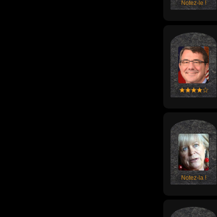
Notez-le !
Notez-la !