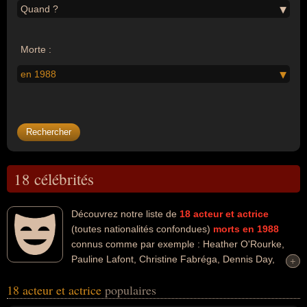
Quand ?
Morte :
en 1988
18 célébrités
Découvrez notre liste de
18
acteur et actrice
(toutes nationalités confondues)
morts en 1988
connus comme par exemple : Heather O'Rourke,
Pauline Lafont, Christine Fabréga, Dennis Day,
+
+
Marcel Bozzuffi, Colette Dereal, Michel Auclair, Jean Le poulain,
18 acteur et actrice
populaires
Paul Mercey, Félix Leclerc... Ces personnalités peuvent avoir des
liens variés dans les domaines de l'art, du cinéma, du charme,