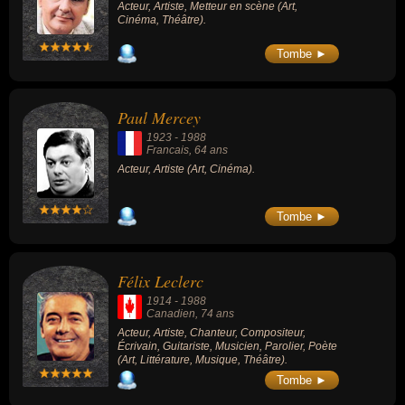
Acteur, Artiste, Metteur en scène (Art,
Cinéma, Théâtre).
Tombe ►
Paul Mercey
1923
-
1988
Francais
, 64 ans
Acteur, Artiste (Art, Cinéma).
Tombe ►
Félix Leclerc
1914
-
1988
Canadien
, 74 ans
Acteur, Artiste, Chanteur, Compositeur,
Écrivain, Guitariste, Musicien, Parolier, Poète
(Art, Littérature, Musique, Théâtre).
Tombe ►