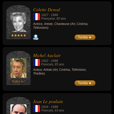
Charles Bronson...
Colette Dereal
1927
-
1988
Française
, 60 ans
Actrice, Artiste, Chanteuse (Art, Cinéma,
Télévision).
Tombe ►
Michel Auclair
1922
-
1988
Francais
, 65 ans
Acteur, Artiste (Art, Cinéma, Télévision,
Théâtre).
Notez-le !
Tombe ►
Jean Le poulain
1924
-
1988
Francais
, 63 ans