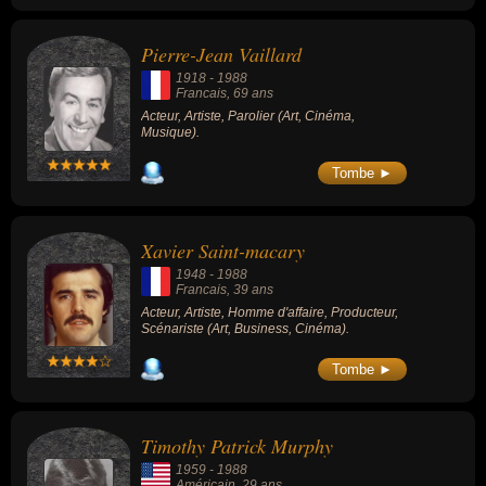
Pierre-Jean Vaillard
1918
-
1988
Francais
, 69 ans
Acteur, Artiste, Parolier (Art, Cinéma,
Musique).
Tombe ►
Xavier Saint-macary
1948
-
1988
Francais
, 39 ans
Acteur, Artiste, Homme d'affaire, Producteur,
Scénariste (Art, Business, Cinéma).
Tombe ►
Timothy Patrick Murphy
1959
-
1988
Américain
, 29 ans