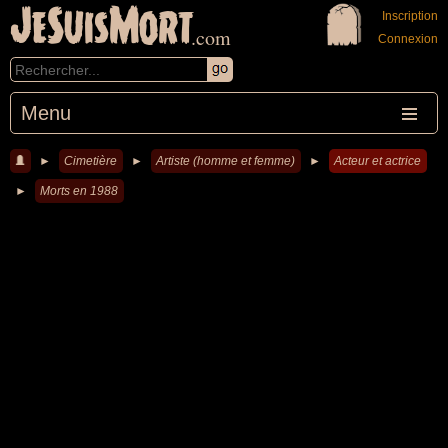
JeSuisMort
Inscription
.com
Connexion
Menu
►
Cimetière
►
Artiste (homme et femme)
►
Acteur et actrice
►
Morts en 1988