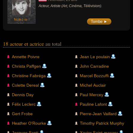
Acteur, Artiste (Art, Cinéma, Télévision).
Notez-le !
Tombe ►
18 acteur et actrice
au total
Annette Poivre
Jean Le poulain
Christa Paffgen
John Carradine
Christine Fabréga
Marcel Bozzuffi
Colette Dereal
Michel Auclair
Dennis Day
Paul Mercey
Félix Leclerc
Pauline Lafont
Gert Frobe
Pierre-Jean Vaillard
Heather O'Rourke
Timothy Patrick Murphy
Jacques Santi
Xavier Saint-macary