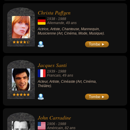
Christa Paffgen
1938
-
1988
Allemande
, 49 ans
Actrice, Artiste, Chanteuse, Mannequin,
Musicienne (Art, Cinéma, Mode, Musique).
Tombe ►
Jacques Santi
1939
-
1988
Francais
, 49 ans
Acteur, Artiste, Cinéaste (Art, Cinéma,
Théâtre).
Tombe ►
John Carradine
1906
-
1988
Américain
, 82 ans