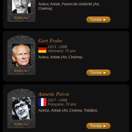
Acteur, Artiste, Parent de célébrité (Art,
Cinéma).
Notez-le !
Tombe ►
Gert Frobe
1913
-
1988
Allemand
, 75 ans
Acteur, Artiste (Art, Cinéma).
Notez-le !
Tombe ►
Annette Poivre
1917
-
1988
Française
, 70 ans
Actrice, Artiste (Art, Cinéma, Théâtre).
Notez-la !
Tombe ►