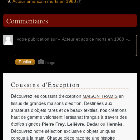
Acteur américain morts en 1988
(3)
Commentaires
Image
Coussins d'Exception
Découvrez les coussins d'exception
en
MAISON TRAMIS
tissus de grandes maisons d'édition. Destinées aux
amateurs d'objets rares et de beaux textiles, nos créations
haut de gamme valorisent l'artisanat français à travers des
étoffes signées
,
,
ou
.
Pierre Frey
Lelièvre
Dedar
Hermès
Découvrez notre sélection exclusive d'objets uniques
conçus à la main. Chaque pièce raconte une histoire