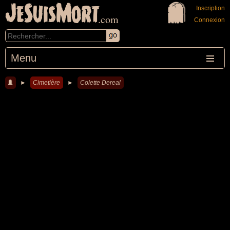
JeSuisMort
Inscription
.com
Connexion
Menu
►
Cimetière
►
Colette Dereal