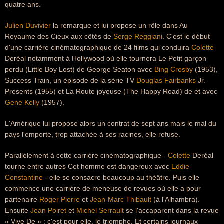
quatre ans.
Julien Duvivier
la remarque et lui propose un rôle dans Au
Royaume des Cieux aux côtés de
Serge Reggiani
. C'est le début
d'une carrière cinématographique de 24 films qui conduira
Colette
Deréal notamment à Hollywood où elle tournera Le Petit garçon
perdu (Little Boy Lost) de George Seaton avec
Bing Crosby
(1953),
Success Train, un épisode de la série TV
Douglas Fairbanks
Jr.
Presents (1955) et La Route joyeuse (The Happy Road) de et avec
Gene Kelly
(1957).
L'Amérique lui propose alors un contrat de sept ans mais le mal du
pays l'emporte, trop attachée à ses racines, elle refuse.
Parallèlement à cette carrière cinématographique -
Colette
Deréal
tourne entre autres Cet homme est dangereux avec
Eddie
Constantine
- elle se consacre beaucoup au théâtre. Puis elle
commence une carrière de meneuse de revues où elle a pour
partenaire
Roger Pierre
et
Jean-Marc Thibault
(à l'Alhambra).
Ensuite
Jean Poiret
et
Michel Serrault
se l'accaparent dans la revue
« Vive De » : c'est pour elle, le triomphe. Et certains journaux