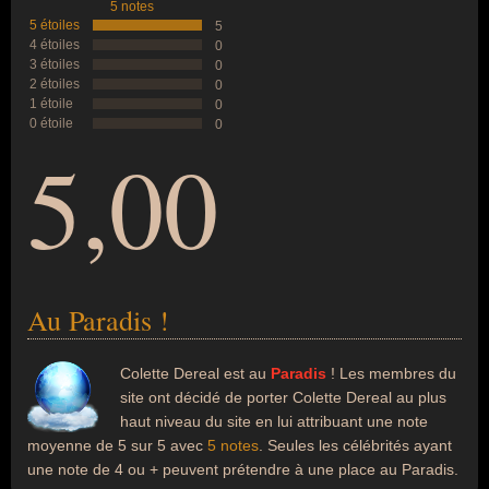
5 notes
5 étoiles
5
4 étoiles
0
3 étoiles
0
2 étoiles
0
1 étoile
0
0 étoile
0
5,00
Au Paradis !
Colette Dereal est au
Paradis
! Les membres du
site ont décidé de porter Colette Dereal au plus
haut niveau du site en lui attribuant une note
moyenne de 5 sur 5 avec
5 notes
. Seules les célébrités ayant
une note de 4 ou + peuvent prétendre à une place au Paradis.