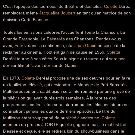
C'est l'époque des tournées, du théâtre et des télés.
Colette
Deréal
remplacera même
Jacqueline Joubert
en tant qu'animatrice de son
émission Carte Blanche.
Toutes les émissions célèbres l'accueillent Toute la Chanson, La
Grande Farandole, Le Palmarès des Chansons, Rendez-vous
avec, Entrez dans la confidence, etc.
Jean Gabin
ne cesse de la
réclamer au cinéma, il obtient gain de cause en 1969.
Colette
Deréal tourne à ses côtés Sous le signe du taureau qui sera son
dernier film et l'avant dernier de Gabin.
En 1970,
Colette
Deréal propose une de ses oeuvres pour en faire
un feuilleton télévisé, qui deviendra Le Manège de Port Barcarès.
Malheureusement, sa diffusion sera interrompue par une grève de
la télévision qui avait durée trois semaines. À la reprise des
programmes, ce feuilleton sera interrompu, les téléspectateurs ne
connaîtront jamais les quatre derniers épisodes. Le titre du
feuilleton étant soupçonné de publicité clandestine.
Colette
intentera un procès à l'ORTF qu'elle gagnera mais le mal est fait.
Blessée et déçue, elle se retirera loin du show-business dans le