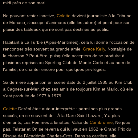
midi près de son mari.
Ne pouvant rester inactive,
Colette
devient journaliste à la Tribune
de Monaco, s'occupe d'animaux (elle les adore) et peint pour son
plaisir des tableaux qui ne sont pas destinés au public.
Habitant à La Turbie (Alpes-Maritimes), cela lui donne l'occasion de
rencontrer très souvent sa grande amie,
Grace Kelly
. Nostalgie de
la chanson ? Peut-être, puisqu'elle acceptera de se produire à
plusieurs reprises au Sporting Club de Monte-Carlo et au nom de
l'amitié, de chanter encore pour quelques privilégiés.
Sa dernière apparition en scène date du 2 juillet 1985 au Kim Club
à Cagnes-sur-Mer, chez ses amis de toujours Kim et Mario, où elle
s'est produite de 1977 à 1979.
Colette
Deréal était auteur-interprète : parmi ses plus grands
succès, on se souvient de : À la Gare Saint Lazare, Y a plus
d'enfants, Les Femmes à lunettes, Valse de
Cambronne
, Ne joue
pas, Telstar et On se reverra qui lui vaut en 1962 le Grand Prix du
Disque de l'Académie Charles-Cros. Dans sa carrière, elle