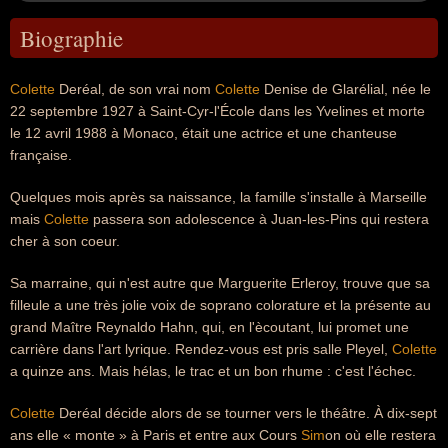
Biographie
Colette
Deréal, de son vrai nom
Colette
Denise de Glarélial, née le
22 septembre 1927 à Saint-Cyr-l'École dans les Yvelines et morte
le 12 avril 1988 à Monaco, était une actrice et une chanteuse
française.
Quelques mois après sa naissance, la famille s'installe à Marseille
mais
Colette
passera son adolescence à Juan-les-Pins qui restera
cher à son coeur.
Sa marraine, qui n'est autre que Marguerite Erleroy, trouve que sa
filleule a une très jolie voix de soprano colorature et la présente au
grand Maître Reynaldo Hahn, qui, en l'ècoutant, lui promet une
carrière dans l'art lyrique. Rendez-vous est pris salle Pleyel,
Colette
a quinze ans. Mais hélas, le trac et un bon rhume : c'est l'échec.
Colette
Deréal décide alors de se tourner vers le théâtre. À dix-sept
ans elle « monte » à Paris et entre aux Cours
Sim
on où elle restera