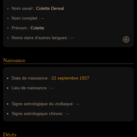
Nom usuel :
Colette Dereal
Nom complet :
--
Prénom :
Colette
Noms dans d'autres langues :
--
+
+
Homonymes :
0
(aucun)
Naissance
Nom de famille :
Dereal
Pseudonyme :
--
Date de naissance :
22 septembre
1927
Surnom :
--
Lieu de naissance :
--
Erreurs d'écriture :
Colette Denise de Glarélial, collette
dereal
Signe astrologique du zodiaque :
--
Signe astrologique chinois :
--
Décès