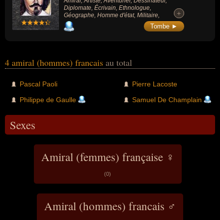
Amiral, Artiste, Aventurier, Dessinateur,
Diplomate, Écrivain, Ethnologue,
+
+
Géographe, Homme d'état, Militaire,
Navigateur, Scientifique (Art, Aventure,
Tombe ►
Dessin, Histoire, Littérature, Politique,
Science).
4 amiral (hommes) francais
au total
Pascal Paoli
Pierre Lacoste
Philippe de Gaulle
Samuel De Champlain
Sexes
Amiral (femmes) française ♀
(0)
Amiral (hommes) francais ♂