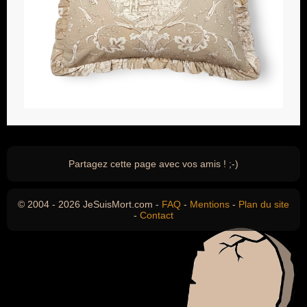
Partagez cette page avec vos amis ! ;-)
© 2004 - 2026 JeSuisMort.com -
FAQ
-
Mentions
-
Plan du site
-
Contact