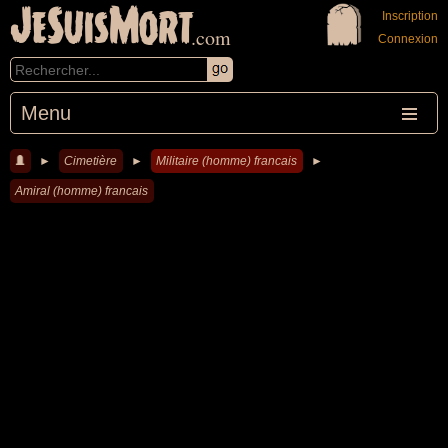
JeSuisMort
Inscription
.com
Connexion
Menu
►
Cimetière
►
Militaire (homme) francais
►
Amiral (homme) francais