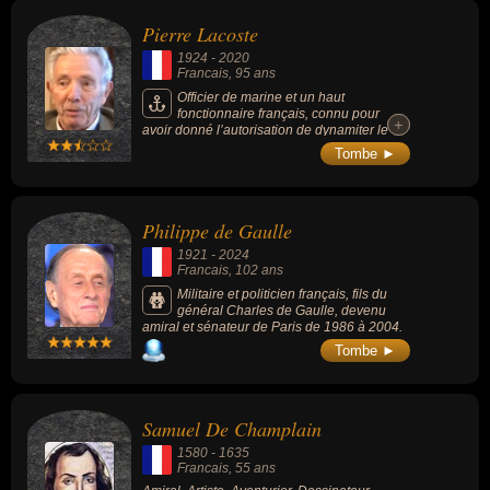
Pierre Lacoste
1924
-
2020
Francais
, 95 ans
Officier de marine et un haut
fonctionnaire français, connu pour
+
+
avoir donné l’autorisation de dynamiter le
navire « Rainbow Warrior » de Greenpeace
Tombe ►
en 1985.
Philippe de Gaulle
1921
-
2024
Francais
, 102 ans
Militaire et politicien français, fils du
général Charles de Gaulle, devenu
amiral et sénateur de Paris de 1986 à 2004.
Tombe ►
Samuel De Champlain
1580
-
1635
Francais
, 55 ans