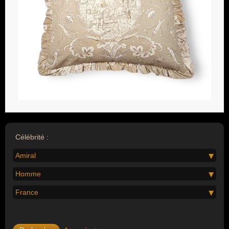
Célébrité :
Amiral
Homme
France